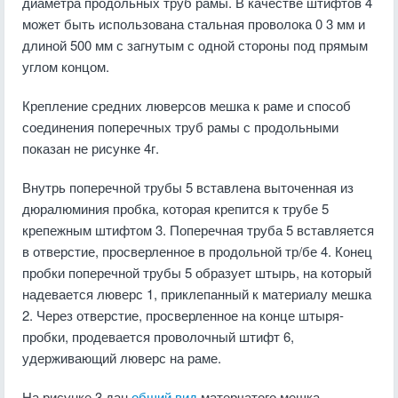
диаметра продольных труб рамы. В качестве штифтов 4
может быть использована стальная проволока 0 3 мм и
длиной 500 мм с загнутым с одной стороны под прямым
углом концом.
Крепление средних люверсов мешка к раме и способ
соединения поперечных труб рамы с продольными
показан не рисунке 4г.
Внутрь поперечной трубы 5 вставлена выточенная из
дюралюминия пробка, которая крепится к трубе 5
крепежным штифтом 3. Поперечная труба 5 вставляется
в отверстие, просверленное в продольной тр/бе 4. Конец
пробки поперечной трубы 5 образует штырь, на который
надевается люверс 1, приклепанный к материалу мешка
2. Через отверстие, просверленное на конце штыря-
пробки, продевается проволочный штифт 6,
удерживающий люверс на раме.
На рисунке 3 дан
общий вид
матерчатого мешка.