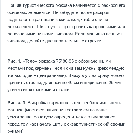
Пошив туристического рюкзака начинается с раскроя его
основных элементов. Не забудьте после раскроя
подплавить края ткани зажигалкой, чтобы они не
лохматились. Швы лучше прострочить капроновыми или
лавсановыми нитками, зигзагом. Если машинка не шьет
зигзагом, делайте две параллельные строчки.
Рис. 1.
«Тело» рюкзака 75*80-85 с обозначенными
местами под карманы, если они вам нужны (рекомендую
только один – центральный). Внизу в углах сразу можно
пришить стропы, длинной по 40 см и шириной по 25 мм,
усилив их косынками из ткани.
Рис. а, б.
Выкройка карманов, в них необходимо вшить
молнию (место ее вшивания оставляем на ваше
усмотрение, советуем определиться с этим заранее,
перед тем как начать шить рюкзак туристический своими
руками).