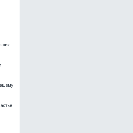
Ваших
и
 Вашему
частье