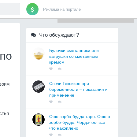
Реклама на портале
Для любых предложений по
сайту: artist71@cp9.ru
Что обсуждают?
Булочки сметанники или
 по
ватрушки со сметанным
кремом
Свечи Гексикон при
своим
беременности – показания и
применение
стья
Ошо зорба будда таро. Ошо о
зорбе-будде. Чердачок- все
что накоплено