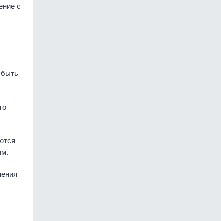
ение с
 быть
го
ются
им.
шения