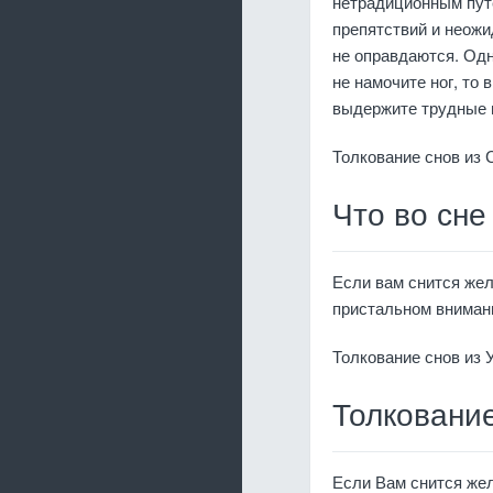
нетрадиционным пут
препятствий и неожи
не оправдаются. Одн
не намочите ног, то
выдержите трудные 
Толкование снов из 
Что во сне
Если вам снится жел
пристальном внимани
Толкование снов из 
Толковани
Если Вам снится жел