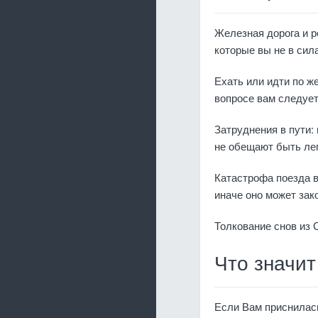
Железная дорога и р
которые вы не в сил
Ехать или идти по же
вопросе вам следует
Затруднения в пути:
не обещают быть ле
Катастрофа поезда во
иначе оно может зак
Толкование снов из 
Что значит
Если Вам приснилась