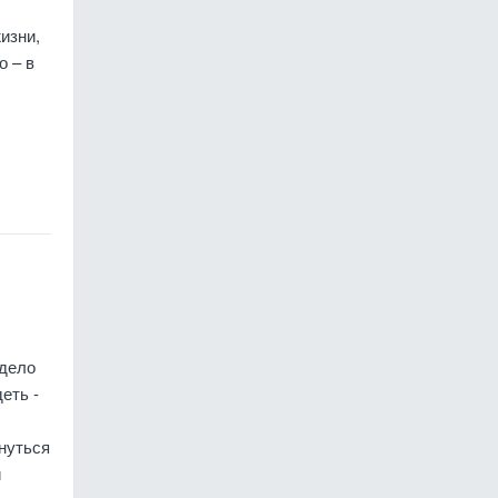
изни,
о – в
 дело
еть -
нуться
и