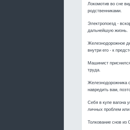
Локомотив во сне ви
родственниками.
Электропоезд - вско
дальнейшую жизнь.
Железнодорожное деп
внутри его - к пред
Машинист приснился 
труда.
Железнодорожника с
навредить вам, поэт
Себя в купе вагона 
личных проблем или
Толкование снов из 