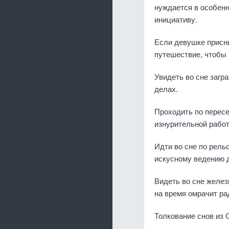
нуждается в особенн
инициативу.
Если девушке присни
путешествие, чтобы 
Увидеть во сне загр
делах.
Проходить по пересе
изнурительной рабо
Идти во сне по рель
искусному ведению 
Видеть во сне желез
на время омрачит рад
Толкование снов из