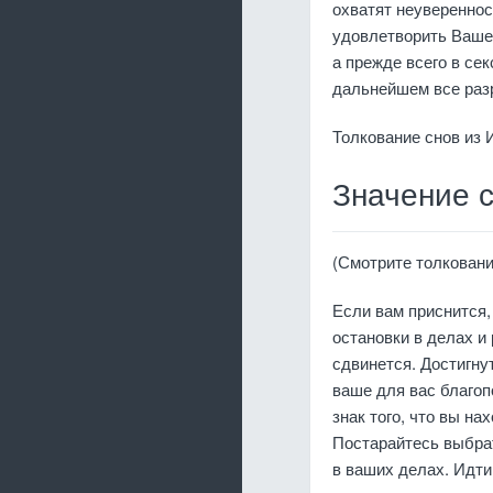
охватят неувереннос
удовлетворить Вашег
а прежде всего в се
дальнейшем все раз
Толкование снов из 
Значение 
(Смотрите толкование
Если вам приснится,
остановки в делах и 
сдвинется. Достигнут
ваше для вас благоп
знак того, что вы на
Постарайтесь выбрат
в ваших делах. Идти