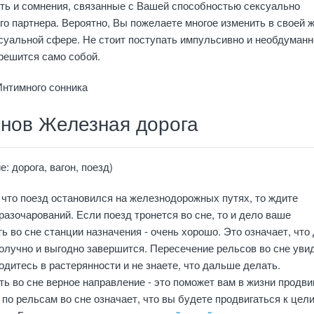
ть и сомнения, связанные с Вашей способностью сексуально
о партнера. Вероятно, Вы пожелаете многое изменить в своей ж
ксуальной сфере. Не стоит поступать импульсивно и необдуманн
решится само собой.
Интимного сонника
снов Железная дорога
: дорога, вагон, поезд)
 что поезд остановился на железнодорожных путях, то ждите
разочарований. Если поезд тронется во сне, то и дело ваше
ь во сне станции назначения - очень хорошо. Это означает, что
олучно и выгодно завершится. Пересечение рельсов во сне увид
ходитесь в растерянности и не знаете, что дальше делать.
ь во сне верное направление - это поможет вам в жизни продви
 по рельсам во сне означает, что вы будете продвигаться к цел