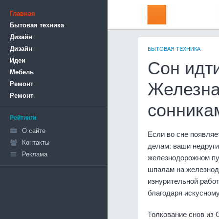
Главная
Бытовая техника
Дизайн
Дизайн
БЫТОВАЯ ТЕХНИКА
Идеи
Сон идти
Мебель
Ремонт
Железная
Ремонт
сонника
Рейтинги
О сайте
Если во сне появля
Контакты
делам: ваши недруги
Реклама
железнодорожном пут
шпалам на железнодо
изнурительной работ
благодаря искусном
Толкование снов из 