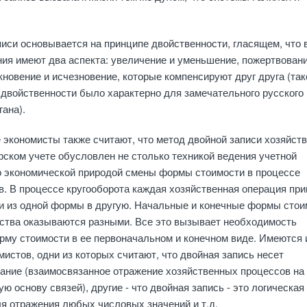
иси основывается на принципе двойствен­ности, гласящем, что 
ия имеют два ас­пекта: увеличение и уменьшение, пожертвовани
кновение и исчезно­вение, которые компенсируют друг друга (так
двойственности было харак­терно для замечательного русского
гана).
экономисты также считают, что метод двойной записи хозяйст
рском учете обусловлен не столько техникой ведения учетной
о экономической природой смены формы стоимости в про­цессе
в. В процессе кругооборота каждая хо­зяйственная операция пр
ти из одной формы в другую. Начальные и конечные формы стои
дства оказываются разными. Все это вызы­вает необ­ходимость
му стоимости в ее первоначаль­ном и конечном виде. Имеются 
истов, одни из ко­торых считают, что двойная запись несет
ние (взаи­мосвязанное отражение хозяйственных процес­сов на
ую основу связей), другие - что двой­ная запись - это логическая
ля отраже­ния любых числовых значений и т.д.