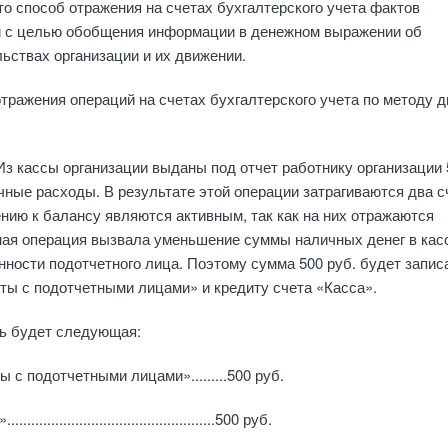
то способ отражения на счетах бухгалтерско­го учета фактов
 с целью обобщения инфор­мации в де­нежном выражении об
ствах орга­низации и их дви­жении.
ражения операций на счетах бухгалтерс­кого учета по методу 
 Из кассы организации выданы под отчет ра­ботнику организации
чные расходы. В ре­зультате этой операции затрагиваются два с
нию к балансу яв­ляются активным, так как на них отража­ются
ая опе­рация вызвала уменьшение суммы наличных денег в кас
ности подотчетно­го лица. Поэтому сумма 500 руб. будет запис
ты с подотчетными лицами» и кредиту счета «Касса».
сь будет следующая:
 с подотчетными лицами».........500 руб.
.............................................500 руб.