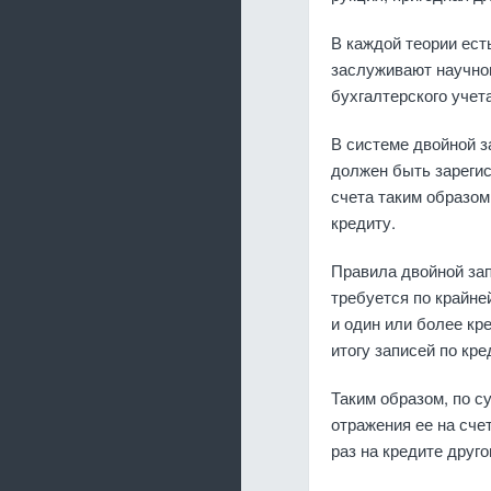
В каждой теории ест
заслуживают научног
бухгалтерского учета
В системе двойной з
должен быть зарегис
счета таким образо
кредиту.
Правила двойной зап
требуется по крайне
и один или более кр
итогу записей по кре
Таким образом, по с
отражения ее на счет
раз на кредите друго