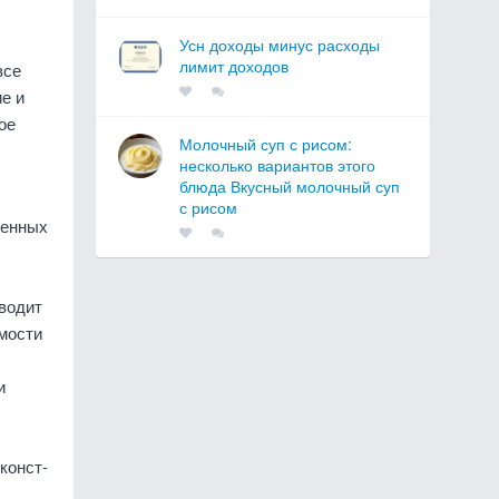
Усн доходы минус расходы
лимит доходов
все
е и
ое
Молочный суп с рисом:
несколько вариантов этого
блюда Вкусный молочный суп
с рисом
венных
иводит
мости
и
 конст­