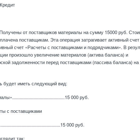
 Кредит
 Получены от поставщиков материалы на сум­му 15000 руб. Сто
плачена поставщи­кам. Эта опе­рация затрагивает активный счет
ивный счет «Расчеты с поставщиками и подрядчиками». В резул
ции произошло увеличение материалов (актива баланса) и
рской задолженности пе­ред поставщиками (пассива баланса) на
ь будет иметь следующий вид:
........................................15 000 руб.
еты с поставщиками
..........................................15 000 руб.
глядит так: