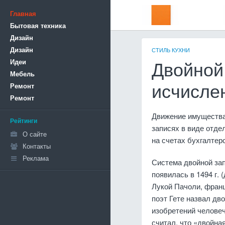
Главная
Бытовая техника
Дизайн
Дизайн
СТИЛЬ КУХНИ
Идеи
Двойной
Мебель
Ремонт
исчисле
Ремонт
Движение имущества 
Рейтинги
записях в виде отде
О сайте
на счетах бухгалтерс
Контакты
Реклама
Система двойной зап
появилась в 1494 г.
Лукой Пачоли, франц
поэт Гете назвал дв
изобретений челове
счи­тал, что «двойна