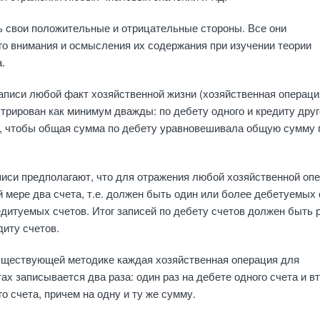
ь свои положительные и отрицательные стороны. Все они
о внимания и осмысления их содержания при изучении теории
.
аписи любой факт хозяйственной жизни (хозяй­ственная операци
трирован как ми­нимум дважды: по дебету одного и кредиту друг
м, чтобы общая сумма по дебету уравновешивала общую сумму 
иси предполагают, что для отражения любой хо­зяйственной оп
й мере два счета, т.е. должен быть один или более дебетуемых
едитуемых счетов. Итог записей по дебету счетов дол­жен быть 
диту счетов.
уществующей методике каждая хозяйствен­ная операция для
ах записывается два раза: один раз на дебете одного счета и в
го счета, причем на одну и ту же сумму.