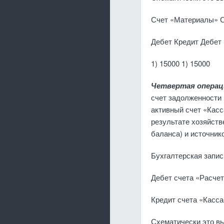
Счет «Материалы» С
Дебет Кредит Дебет
1) 15000 1) 15000
Четвертая опера
счет задолженности 
активный счет «Кас­
результате хозяйст
баланса) и источ­ник
Бухгалтерская запис
Дебет счета «Рас­четы
Кредит счета «Касса..........
Схематически это вы