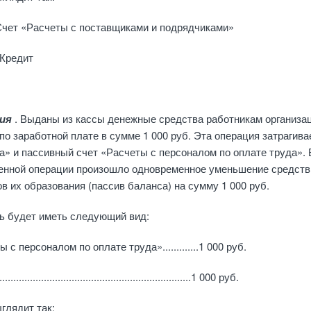
чет «Расчеты с поставщиками и подрядчиками»
 Кредит
ция
. Выданы из кассы денежные средства ра­ботникам организа
по заработной плате в сумме 1 000 руб. Эта операция затрагива
са» и пассивный счет «Рас­четы с персоналом по оплате труда». 
венной операции произошло одновременное уменьшение средств 
ов их образова­ния (пассив баланса) на сумму 1 000 руб.
ь будет иметь следующий вид:
 с персоналом по оплате труда».............1 000 руб.
...........................................................1 000 руб.
глядит так: