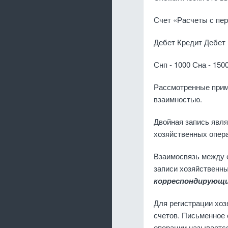
Счет «Расчеты с пер
Дебет Кредит Дебет
Снп - 1000 Сна - 150
Рассмотренные прим
взаимностью.
Двойная запись явля
хозяйственных опера
Взаимосвязь между с
записи хозяйственны
корреспондирую­щ
Для регистрации хоз
счетов. Письменное 
операции называетс