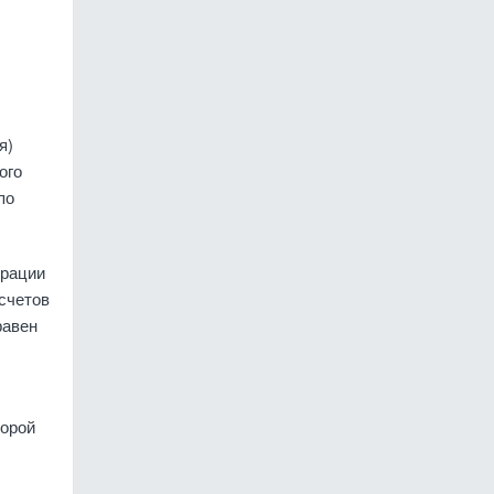
я)
ого
по
ерации
 счетов
равен
торой