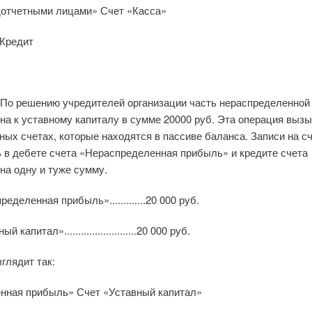
дотчетными лицами» Счет «Касса»
 Кредит
 По решению учредителей организации часть не­распределенной
а к уставному капиталу в сумме 20000 руб. Эта операция выз
ных счетах, кото­рые находятся в пассиве баланса. Записи на с
 в дебете счета «Нераспределенная прибыль» и кредите счета
 на одну и туже сумму.
еделенная прибыль».............20 000 руб.
капитал»..........................20 000 руб.
глядит так:
нная прибыль» Счет «Уставный капитал»