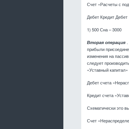
Счет «Расчеты с по
Дебет Кредит Дебет
1) 500 Сна – 3000
Вторая операция
.
прибыли присоединен
изменения на пассив­
следует производить
«Уставный ка­питал»
Дебет счета «Нераспр
Кредит счета «Уставный 
Схематически это вы
Счет «Нераспределе