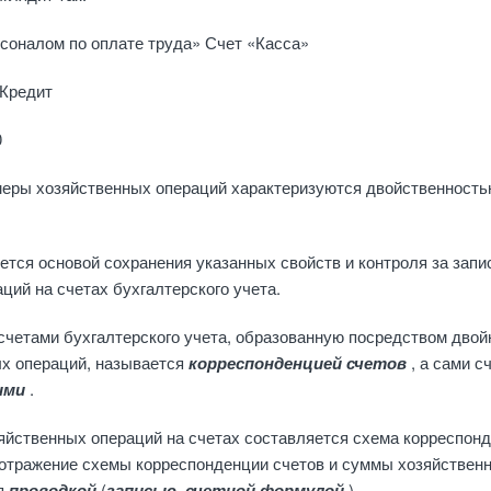
соналом по оплате труда» Счет «Касса»
 Кредит
0
еры хозяйственных операций характери­зуются двойственность
ется основой сохранения указанных свойств и контроля за запи
ций на счетах бух­галтерского учета.
четами бухгалтерского учета, образован­ную посредством двой
х операций, на­зывается
корреспонденцией счетов
, а сами сч
ими
.
яйственных операций на счетах составля­ется схема корреспон
отражение схе­мы корреспонденции счетов и суммы хозяйствен
я
проводкой
(
записью, счетной формулой
).