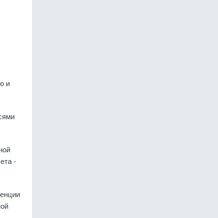
ю и
сями
ной
ета -
денции
ной