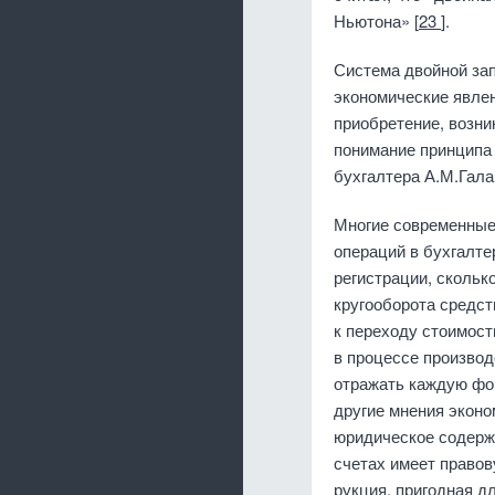
Ньютона» [
23
].
Система двойной зап
экономические явлен
приобрете­ние, возни
понимание принципа 
бухгалтера А.М.Гала
Многие современные 
операций в бухгалте
регистрации, скольк
кругооборота средст
к пере­ходу стоимос
в про­цессе произво
отражать каждую фор
другие мнения эконом
юридическое содержа
счетах имеет право­в
рукция, пригодная д