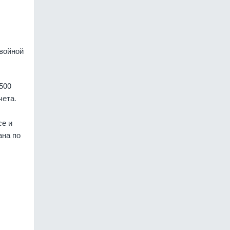
двойной
 500
чета.
се и
ана по