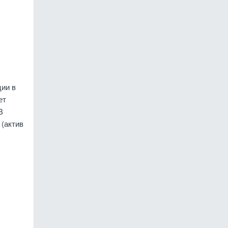
ции в
ет
В
(актив