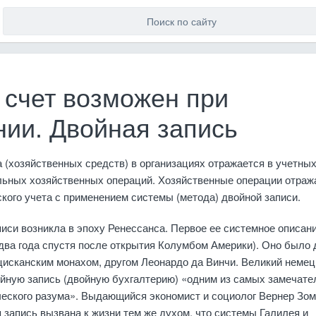
 счет возможен при
нии. Двойная запись
(хозяйственных средств) в организациях отра­жается в учетны
льных хозяйственных операций. Хо­зяйственные операции отра
кого учета с при­менением системы (метода) двойной за­писи.
иси возникла в эпоху Ренессанса. Первое ее сис­темное описан
 (два года спустя после открытия Ко­лумбом Америки). Оно было 
исканским мона­хом, другом Леонардо да Винчи. Великий немец
ойную запись (двойную бухгалте­рию) «одним из самых замечат
ческого разума». Выдающийся экономист и социолог Вернер Зо
я запись вызвана к жизни тем же ду­хом, что сис­темы Галилея и