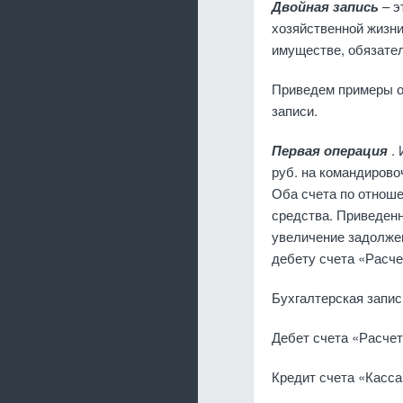
Двойная запись
– э
хозяйственной жизни
имуществе, обязатель
Приведем примеры от
записи.
Первая операция
.
руб. на командирово
Оба счета по от­ноше
средства. Приведенн
увеличение задолжен
дебету счета «Расче
Бухгалтерская запи
Дебет счета «Расчеты
Кредит счета «Касса».......