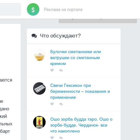
Реклама на портале
Для любых предложений по
сайту: artist71@cp9.ru
Что обсуждают?
Булочки сметанники или
ватрушки со сметанным
кремом
х
жаются
Свечи Гексикон при
беременности – показания и
применение
ие
дано
кий
Ошо зорба будда таро. Ошо о
ельных
зорбе-будде. Чердачок- все
мбарт
что накоплено