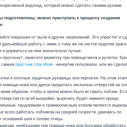
екоративный водопад, который можно сделать своими руками.
лы подготовлены, можно приступать к процессу создания
я:
йте покрышки от пыли и других загрязнений. Это упростит и с
 дальнейшую работу с ними, к тому же на чистое изделие краск
я и держаться на нем значительно лучше.
 просохнут, нанесите разметку при помощи мела и рулетки. Кр
ь самым
простым способом
- начертив полуовалы, или же сделат
очки и плотные защитные рукавицы или перчатки. На этом этап
и помощи ножа или дрели проделать несколько отверстий на гол
таким образом, чтобы в проем можно было вставить лобзик. Ес
отверстия по всей выкройке, вырезать будет намного проще.
венным, трудоемким и травмоопасным этапом является выреза
е всего работать лобзиком на средней скорости, двигаясь по
 основания шеи к голове птицы.
вырезан, необходимо при помощи ножа или болгарки обработать