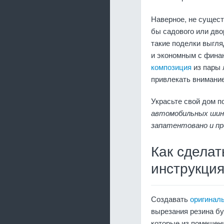
Наверное, не сущест
бы садового или дв
такие поделки выгля
и экономным с фина
композиция
из пары 
привлекать внимание
Украсьте свой дом п
автомобильных шин 
запатентовано и пре
Как сделат
инструкци
Создавать
оригинал
вырезания резина бу
которые из помещени