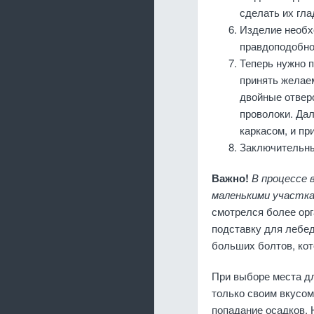
сделать их гла
Изделие необх
правдоподобно
Теперь нужно п
принять желае
двойные отверс
проволоки. Дал
каркасом, и п
Заключительны
Важно!
В процессе 
маленькими участкам
смотрелся более орг
подставку для лебед
больших болтов, кот
При выборе места д
только своим вкусом
попадание осадков. 