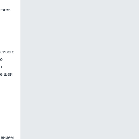
нием,
е
асивого
но
о
не шеи
шением