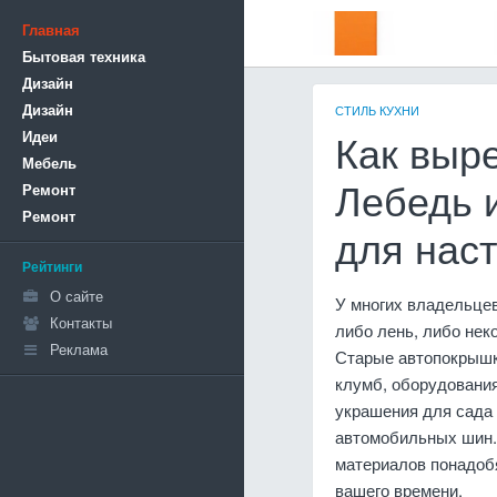
Главная
Бытовая техника
Дизайн
Дизайн
СТИЛЬ КУХНИ
Идеи
Как выре
Мебель
Ремонт
Лебедь 
Ремонт
для нас
Рейтинги
О сайте
У многих владельце
Контакты
либо лень, либо нек
Реклама
Старые автопокрышк
клумб, оборудовани
украшения для сада 
автомобильных шин.
материалов понадоб
вашего времени.