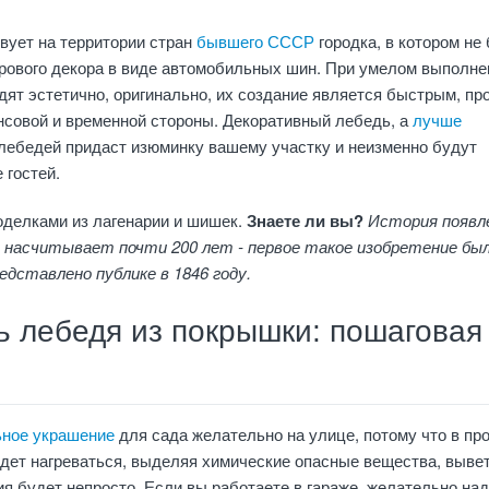
вует на территории стран
бывшего СССР
городка, в котором не
орового декора в виде автомобильных шин. При умелом выполне
дят эстетично, оригинально, их создание является быстрым, п
нсовой и временной стороны. Декоративный лебедь, а
лучше
лебедей придаст изюминку вашему участку и неизменно будут
 гостей.
оделками из лагенарии и шишек.
Знаете ли вы?
История появл
насчитывает почти 200 лет - первое такое изобретение бы
дставлено публике в 1846 году.
ь лебедя из покрышки: пошаговая
я
ьное украшение
для сада желательно на улице, потому что в пр
дет нагреваться, выделяя химические опасные вещества, выве
я будет непросто. Если вы работаете в гараже, желательно на