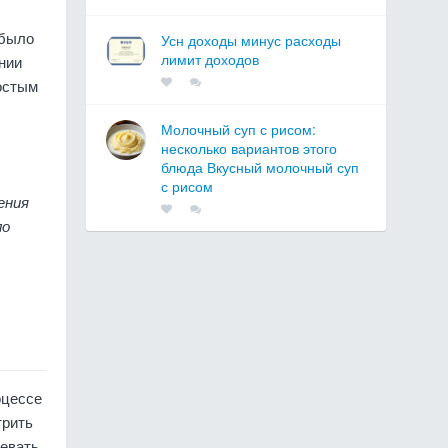
 было
Усн доходы минус расходы
лимит доходов
нии
ростым
Молочный суп с рисом:
несколько вариантов этого
блюда Вкусный молочный суп
с рисом
ения
ло
оцессе
трить
девать