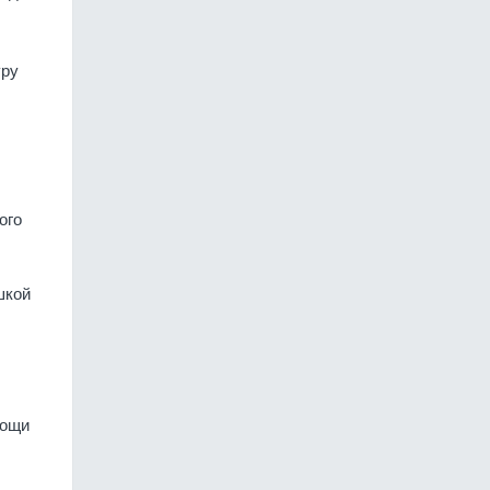
уру
ого
шкой
мощи