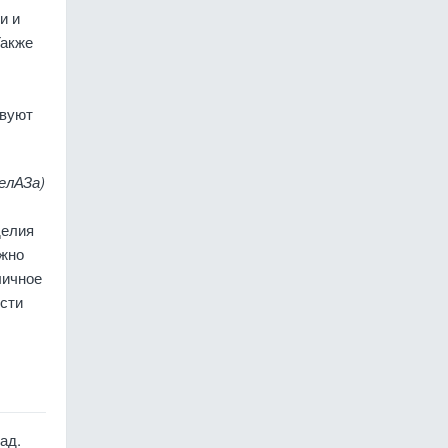
и и
Также
твуют
елАЗа)
делия
жно
личное
ести
ад.