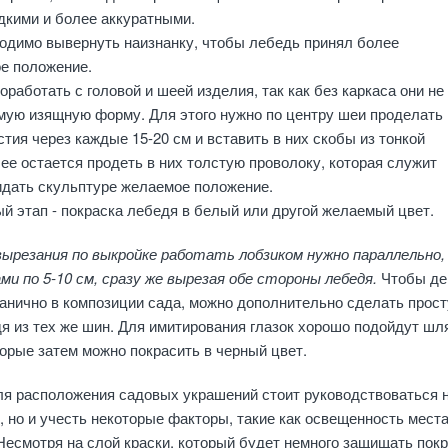
дкими и более аккуратными.
одимо вывернуть наизнанку, чтобы лебедь принял более
е положение.
оработать с головой и шеей изделия, так как без каркаса они не
мую изящную форму. Для этого нужно по центру шеи проделать
тия через каждые 15-20 см и вставить в них скобы из тонкой
ее остается продеть в них толстую проволоку, которая служит
ридать скульптуре желаемое положение.
й этап - покраска лебедя в белый или другой желаемый цвет.
вырезания по выкройке работать лобзиком нужно параллельно,
и по 5-10 см, сразу же вырезая обе стороны лебедя.
Чтобы де
анично в композиции сада, можно дополнительно сделать прос
я из тех же шин. Для имитирования глазок хорошо подойдут шл
орые затем можно покрасить в черный цвет.
ля расположения садовых украшений стоит руководствоваться 
, но и учесть некоторые факторы, такие как освещенность места
Несмотря на слой краски, который будет немного защищать пок