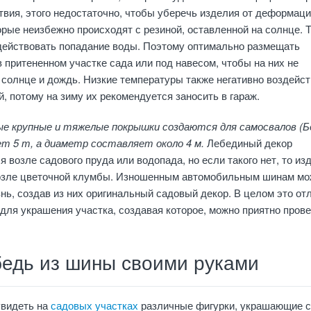
твия, этого недостаточно, чтобы уберечь изделия от деформаци
орые неизбежно происходят с резиной, оставленной на солнце. 
здействовать попадание воды. Поэтому оптимально размещать
 притененном участке сада или под навесом, чтобы на них не
солнце и дождь. Низкие температуры также негативно воздейс
й, потому на зиму их рекомендуется заносить в гараж.
е крупные и тяжелые покрышки создаются для самосвалов (Б
ет 5 т, а диаметр составляет около 4 м.
Лебединый декор
я возле садового пруда или водопада, но если такого нет, то из
озле цветочной клумбы. Изношенным автомобильным шинам мо
нь, создав из них оригинальный садовый декор. В целом это от
ля украшения участка, создавая которое, можно приятно пров
бедь из шины своими руками
увидеть на
садовых участках
различные фигурки, украшающие с