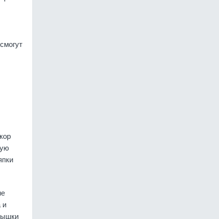
 смогут
кор
тую
япки
не
 и
рышки