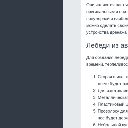
Они являются часть
оригинальным и прит
популярной и наибол
можно сделать свои
устройства дренажа 
Лебеди из а
Для создания лебедя
времени, терпеливос
Старая шина, ж
легче будет ра
Для изготовлен
Металлическая
Пластиковый шл
Проволоку для
нее будет держ
Небольшой кус