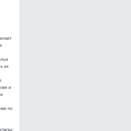
делает
а
ылья
ь их
е
ове и
ли
ние по
 срезы: