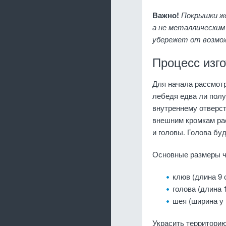
Важно!
Покрышки же
а не металлическим
убережет от возмо
Процесс изг
Для начала рассмотр
лебедя едва ли полу
внутреннему отверст
внешним кромкам рас
и головы. Голова буд
Основные размеры ч
клюв (длина 9 
голова (длина 
шея (ширина у 
Украсить территори