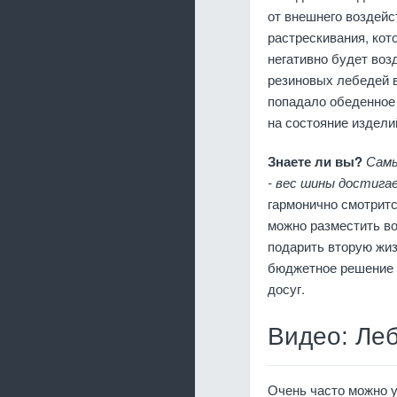
от внешнего воздейс
растрескивания, кот
негативно будет во
резиновых лебедей в
попадало обеденное 
на состояние издели
Знаете ли вы?
Самы
- вес шины достига
гармонично смотритс
можно разместить в
подарить вторую жиз
бюджетное решение д
досуг.
Видео: Ле
Очень часто можно 