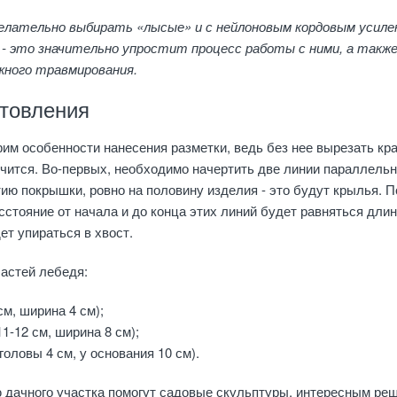
лательно выбирать «лысые» и с нейлоновым кордовым усиле
 - это значительно упростит процесс работы с ними, а такж
жного травмирования.
отовления
им особенности нанесения разметки, ведь без нее вырезать кр
чится. Во-первых, необходимо начертить две линии параллель
ию покрышки, ровно на половину изделия - это будут крылья. П
стояние от начала и до конца этих линий будет равняться дли
ет упираться в хвост.
астей лебедя:
см, ширина 4 см);
11-12 см, ширина 8 см);
головы 4 см, у основания 10 см).
ю дачного участка помогут садовые скульптуры, интересным ре