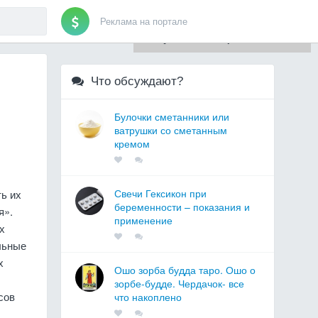
Реклама на портале
Для любых предложений по
сайту: artist71@cp9.ru
Что обсуждают?
Булочки сметанники или
ватрушки со сметанным
кремом
Свечи Гексикон при
ь их
беременности – показания и
я».
применение
х
льные
х
Ошо зорба будда таро. Ошо о
зорбе-будде. Чердачок- все
сов
что накоплено