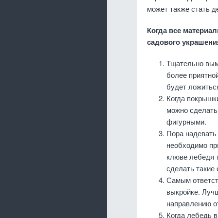
может также стать д
Когда все материа
садового украшени
Тщательно вымо
более приятной
будет ложитьс
Когда покрышки
можно сделат
фигурными.
Пора надевать 
необходимо пр
клюве лебедя 
сделать такие 
Самым ответст
выкройке. Лучш
направлению от
Когда лебедь 