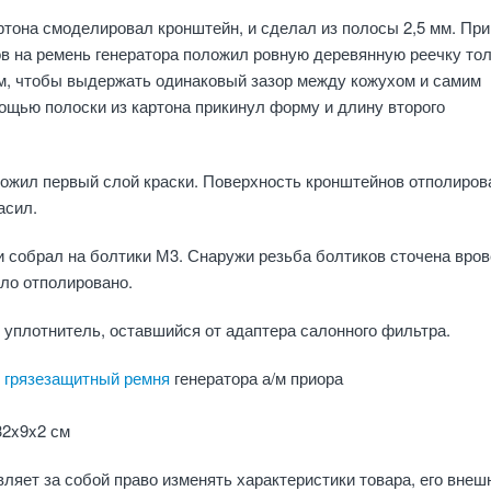
ртона смоделировал кронштейн, и сделал из полосы 2,5 мм. При
ов на ремень генератора положил ровную деревянную реечку то
м, чтобы выдержать одинаковый зазор между кожухом и самим
ощью полоски из картона прикинул форму и длину второго
ожил первый слой краски. Поверхность кронштейнов отполирова
асил.
и собрал на болтики М3. Снаружи резьба болтиков сточена вров
ело отполировано.
уплотнитель, оставшийся от адаптера салонного фильтра.
)
грязезащитный ремня
генератора а/м приора
32x9x2 см
ляет за собой право изменять характеристики товара, его внеш