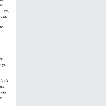
ле
ления,
уза.
по
ой
з уже
ФЗ «О
ета
вить
ов