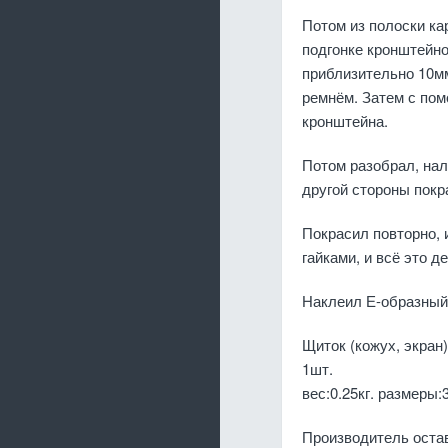
Потом из полоски ка
подгонке кронштейн
приблизительно 10м
ремнём. Затем с пом
кронштейна.
Потом разобрал, нал
другой стороны покр
Покрасил повторно, 
гайками, и всё это д
Наклеил Е-образный 
Щиток (кожух, экран
1шт.
вес:0.25кг. размеры:
Производитель остав