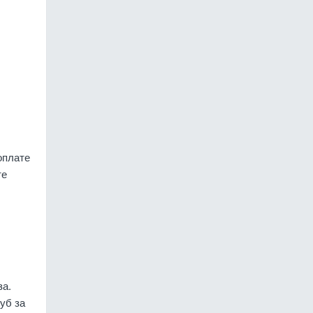
оплате
те
за.
уб за