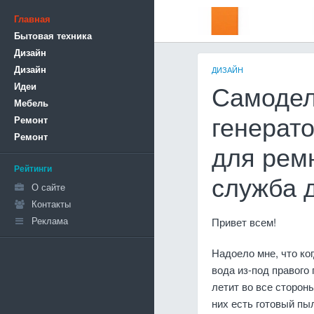
Главная
Бытовая техника
Дизайн
Дизайн
ДИЗАЙН
Идеи
Самодел
Мебель
Ремонт
генерат
Ремонт
для рем
Рейтинги
служба д
О сайте
Контакты
Реклама
Привет всем!
Надоело мне, что ког
вода из-под правого 
летит во все стороны
них есть готовый пы