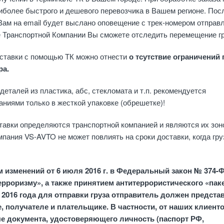
более быстрого и дешевого перевозчика в Вашем регионе. Пос
Вам на email будет выслано оповещение с трек-номером отправ
е Транспортной Компании Вы сможете отследить перемещение гр
ставки с помощью ТК можно отнести
о
тсутствие ограничений 
ра.
деталей из пластика, абс, стекломата и т.п. рекомендуется
ниями только в жесткой упаковке (обрешетке)!
тавки определяются транспортной компанией и являются их зон
мпания VS-AVTO не может повлиять на сроки доставки, когда гру
м изменений от 6 июля 2016 г. в Федеральный закон № 374-
рроризму», а также принятием антитеррористического «пак
 2016 года для отправки груза отправитель должен предста
 получателе и плательщике. В частности, от наших клиент
 документа, удостоверяющего личность (паспорт РФ,