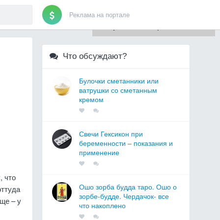
Реклама на портале
Для любых предложений по
сайту: artist71@cp9.ru
Что обсуждают?
Булочки сметанники или
ватрушки со сметанным
кремом
Свечи Гексикон при
беременности – показания и
применение
, что
Ошо зорба будда таро. Ошо о
оттуда
зорбе-будде. Чердачок- все
ще – у
что накоплено