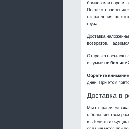
бампер или пороги, 
После отправления з
отправления, по кот
груза.
Доставка наложенны
возвратов. Надеемся
Отправка посылок 
в сумме
не больше 
Обратите внимание
дней! При этом повт
Доставка в 
Мы отправляем заказ
с большинством рос
в г.Тольятти осущес
оплачивается при по