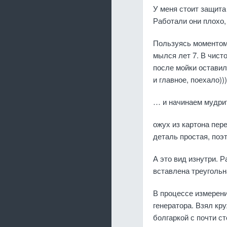
У меня стоит защита
Работали они плохо,
Пользуясь моментом
мылся лет 7. В чисто
после мойки оставил
и главное, поехало)))
… и начинаем мудрит
ожух из картона пер
деталь простая, поэ
А это вид изнутри. Р
вставлена треугольн
В процессе измерени
генератора. Взял кр
болгаркой с почти с