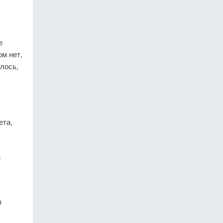
е
ом нет,
лось,
ета,
а
л