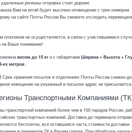
в удаленные регионы отправка стоит дороже.
аказа Вам на email будет выслано оповещение с трек-номером
орому на сайте Почты России Вы сможете отследить перемещен
м платежом не осуществляется, в связи с участившимися случ
 на Ваше понимание!
возможна
весом до 15 кг
и с габаритами
Ширина + Высота + Гл
3-ех метров
.
!
Срок хранения посылок в отделениях Почты России снижен до
орное извещение на указанный в посылке адрес не присылается
регионы Транспортными Компаниями (ТК
ы транспортной компанией более чем в 100 городов России, ра
сийских транспортных компаний. Доставка до терминала отправ
твляется бесплатно, вся оставшаяся часть стоимости доставки
лучении в терминале ТК в Вашем городе. При обработке заказа