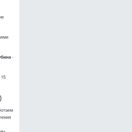
ие
аями
убина
-
 15
.
)
ботаем
ления
 мы