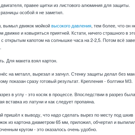
 двигателя, правее щитки из листового алюминия для защиты.
 разницы особой я не заметил.
, вымыл движок мойкой
высокого давления
, тем более, что он н
м движке и ковыряться приятней. Кстати, ничего страшного в эт
 с открытым капотом на солнышке часа на 2-2,5. Потом всё заве
.
ь. Для макета взял картон.
енёс на металл, вырезал и загнул. Стенку защиты делал без мак
тому показан сразу готовый результат. Крепления - болтики М3.
азрез в углу - это косяк в процессе. Впоследствии в разрез был
ая вставка из латуни и как следует пропаяна.
й пришёл к выводу, что надо сделать вырез по месту под шкив
ужок из картона диаметром 65 мм, приложил, обчертил и выпили
точенным кругом - это оказалось очень удобно.