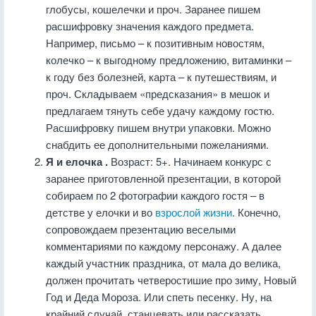
глобусы, кошелечки и проч. Заранее пишем
расшифровку значения каждого предмета.
Например, письмо – к позитивным новостям,
колечко – к выгодному предложению, витаминки –
к году без болезней, карта – к путешествиям, и
проч. Складываем «предсказания» в мешок и
предлагаем тянуть себе удачу каждому гостю.
Расшифровку пишем внутри упаковки. Можно
снабдить ее дополнительными пожеланиями.
Я и елочка .
Возраст: 5+. Начинаем конкурс с
заранее приготовленной презентации, в которой
собираем по 2 фотографии каждого гостя – в
детстве у елочки и во
взрослой жизни
. Конечно,
сопровождаем презентацию веселыми
комментариями по каждому персонажу. А далее
каждый участник праздника, от мала до велика,
должен прочитать четверостишие про зиму, Новый
Год и Деда Мороза. Или спеть песенку. Ну, на
крайний случай, станцевать или рассказать