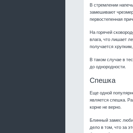
В стремлении напечь
замешивают чрезмерн
первостепенная прич
На горячей сковород
влага, что лишает л
получается хрупким, 
В таком случае в те
до однородности.
Спешка
Еще одной популярно
является спешка. Раз
корне не верно.
Блинный замес любит
дело в том, что за э