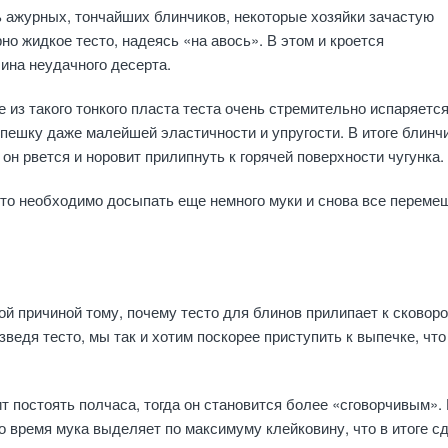
 ажурных, тончайших блинчиков, некоторые хозяйки зачастую
о жидкое тесто, надеясь «на авось». В этом и кроется
ина неудачного десерта.
е из такого тонкого пласта теста очень стремительно испаряетс
епешку даже малейшей эластичности и упругости. В итоге блинч
он рвется и норовит прилипнуть к горячей поверхности чугунка.
сто необходимо досыпать еще немного муки и снова все переме
й причиной тому, почему тесто для блинов прилипает к сковоро
ведя тесто, мы так и хотим поскорее приступить к выпечке, что
 постоять полчаса, тогда он становится более «сговорчивым».
то время мука выделяет по максимуму клейковину, что в итоге с