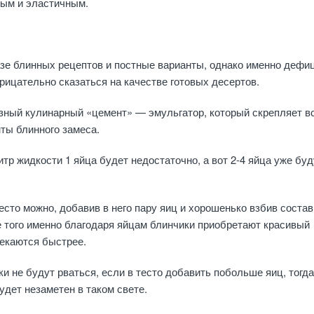
ным и эластичным.
азе блинных рецептов и постные варианты, однако именно дефи
трицательно сказаться на качестве готовых десертов.
зный кулинарный «цемент» — эмульгатор, который скрепляет в
ты блинного замеса.
итр жидкости 1 яйца будет недостаточно, а вот 2-4 яйца уже буд
.
есто можно, добавив в него пару яиц и хорошенько взбив состав
 того именно благодаря яйцам блинчики приобретают красивый
пекаются быстрее.
ки не будут рваться, если в тесто добавить побольше яиц, тогда
удет незаметен в таком свете.