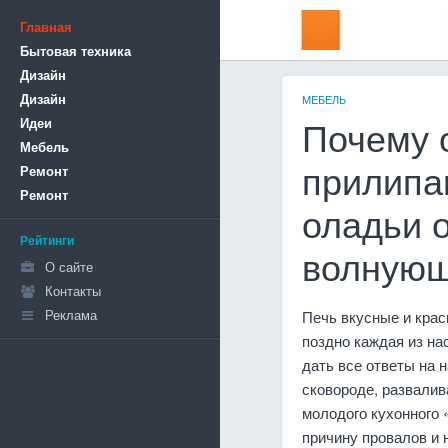
Главная
Бытовая техника
Дизайн
Дизайн
МЕБЕЛЬ
Идеи
Почему 
Мебель
Ремонт
прилипа
Ремонт
оладьи 
Рейтинги
волнующ
О сайте
Контакты
Реклама
Печь вкусные и крас
поздно каждая из на
дать все ответы на 
сковороде, развалив
молодого кухонного 
причину провалов и 