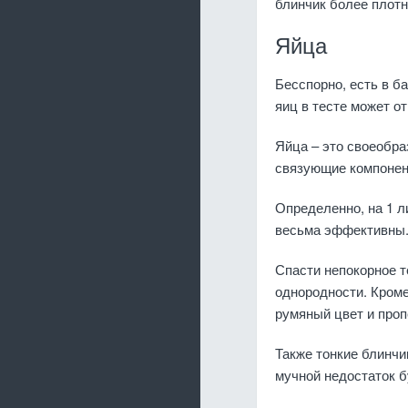
блинчик более плот
Яйца
Бесспорно, есть в б
яиц в тесте может о
Яйца – это своеобра
связующие компонен
Определенно, на 1 л
весьма эффективны
Спасти непокорное т
однородности. Кроме
румяный цвет и про
Также тонкие блинчи
мучной недостаток б