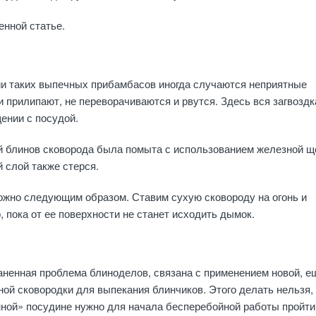
нной статье.
ии таких выпечных прибамбасов иногда случаются неприятные
 прилипают, не переворачиваются и рвутся. Здесь вся загвоздк
ении с посудой.
й блинов сковорода была помыта с использованием железной щ
 слой также стерся.
ожно следующим образом. Ставим сухую сковороду на огонь и
, пока от ее поверхности не станет исходить дымок.
ненная проблема блиноделов, связана с применением новой, е
ной сковородки для выпекания блинчиков. Этого делать нельзя,
нной» посудине нужно для начала бесперебойной работы пройти