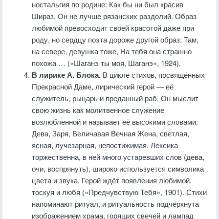
ностальгия по родине: Как бы ни был красив
Шираз, Он не лучше рязанских раздолий. Образ
любимой превосходит своей красотой даже при
роду, но сердцу поэта дороже другой образ: Там,
на севере, девушка тоже, На тебя она страшно
похожа … («Шаганэ ты моя, Шаганэ», 1924).
В лирике А. Блока.
В цикле стихов, посвящённых
Прекрасной Даме, лирический герой — её
служитель, рыцарь и преданный раб. Он мыслит
свою жизнь как молитвенное служение
возлюбленной и называет её высокими словами:
Дева, Заря, Величавая Вечная Жена, светлая,
ясная, лучезарная, непостижимая. Лексика
торжественна, в ней много устаревших слов (дева,
очи, воспрянуть), широко используется символика
цвета и звука. Герой ждёт появления любимой.
тоскуя и любя («Предчувствую Тебя», 1901). Стихи
напоминают ритуал, и ритуальность подчёркнута
изображением храма, горящих свечей и лампад