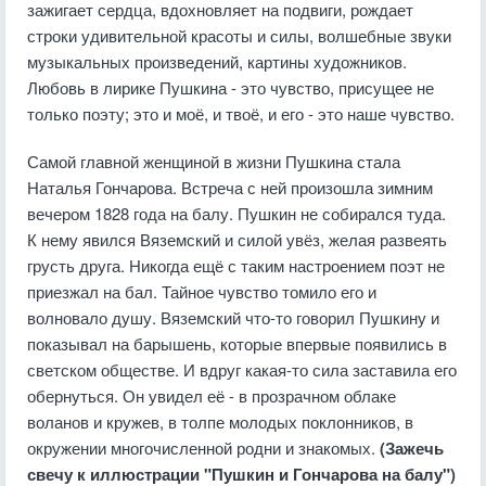
зажигает сердца, вдохновляет на подвиги, рождает
строки удивительной красоты и силы, волшебные звуки
музыкальных произведений, картины художников.
Любовь в лирике Пушкина - это чувство, присущее не
только поэту; это и моё, и твоё, и его - это наше чувство.
Самой главной женщиной в жизни Пушкина стала
Наталья Гончарова. Встреча с ней произошла зимним
вечером 1828 года на балу. Пушкин не собирался туда.
К нему явился Вяземский и силой увёз, желая развеять
грусть друга. Никогда ещё с таким настроением поэт не
приезжал на бал. Тайное чувство томило его и
волновало душу. Вяземский что-то говорил Пушкину и
показывал на барышень, которые впервые появились в
светском обществе. И вдруг какая-то сила заставила его
обернуться. Он увидел её - в прозрачном облаке
воланов и кружев, в толпе молодых поклонников, в
окружении многочисленной родни и знакомых.
(Зажечь
свечу к иллюстрации "Пушкин и Гончарова на балу")