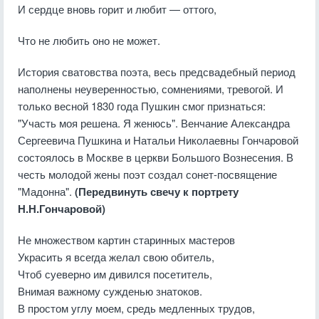
И сердце вновь горит и любит — оттого,
Что не любить оно не может.
История сватовства поэта, весь предсвадебный период
наполнены неуверенностью, сомнениями, тревогой. И
только весной 1830 года Пушкин смог признаться:
"Участь моя решена. Я женюсь". Венчание Александра
Сергеевича Пушкина и Натальи Николаевны Гончаровой
состоялось в Москве в церкви Большого Вознесения. В
честь молодой жены поэт создал сонет-посвящение
"Мадонна".
(Передвинуть свечу к портрету
Н.Н.Гончаровой)
Не множеством картин старинных мастеров
Украсить я всегда желал свою обитель,
Чтоб суеверно им дивился посетитель,
Внимая важному сужденью знатоков.
В простом углу моем, средь медленных трудов,