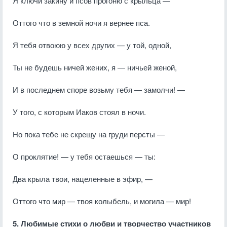
Я ключи закину и псов прогоню с крыльца —
Оттого что в земной ночи я вернее пса.
Я тебя отвоюю у всех других — у той, одной,
Ты не будешь ничей жених, я — ничьей женой,
И в последнем споре возьму тебя — замолчи! —
У того, с которым Иаков стоял в ночи.
Но пока тебе не скрещу на груди персты —
О проклятие! — у тебя остаешься — ты:
Два крыла твои, нацеленные в эфир, —
Оттого что мир — твоя колыбель, и могила — мир!
5. Любимые стихи о любви и творчество участников