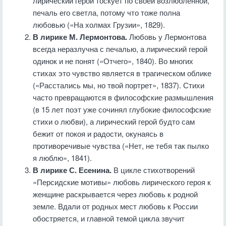
лирический герой тоскует по своей возлюбленной,
печаль его светла, потому что тоже полна
любовью («На холмах Грузии», 1829).
В лирике М. Лермонтова.
Любовь у Лермонтова
всегда неразлучна с печалью, а лирический герой
одинок и не понят («Отчего», 1840). Во многих
стихах это чувство является в трагическом облике
(«Расстались мы, но твой портрет», 1837). Стихи
часто превращаются в философские размышления
(в 15 лет поэт уже сочинял глубокие философские
стихи о любви), а лирический герой будто сам
бежит от покоя и радости, окунаясь в
противоречивые чувства («Нет, не тебя так пылко
я люблю», 1841).
В лирике С. Есенина.
В цикле стихотворений
«Персидские мотивы» любовь лирического героя к
женщине раскрывается через любовь к родной
земле. Вдали от родных мест любовь к России
обостряется, и главной темой цикла звучит