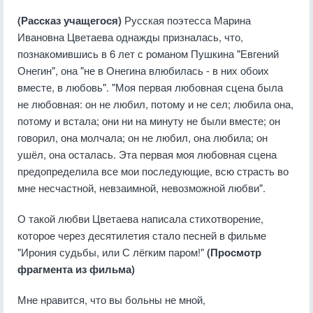
(Рассказ учащегося)
Русская поэтесса Марина
Ивановна Цветаева однажды призналась, что,
познакомившись в 6 лет с романом Пушкина "Евгений
Онегин", она "не в Онегина влюбилась - в них обоих
вместе, в любовь". "Моя первая любовная сцена была
не любовная: он не любил, потому и не сел; любила она,
потому и встала; они ни на минуту не были вместе; он
говорил, она молчала; он не любил, она любила; он
ушёл, она осталась. Эта первая моя любовная сцена
предопределила все мои последующие, всю страсть во
мне несчастной, невзаимной, невозможной любви".
О такой любви Цветаева написала стихотворение,
которое через десятилетия стало песней в фильме
"Ирония судьбы, или С лёгким паром!"
(Просмотр
фрагмента из фильма)
Мне нравится, что вы больны не мной,