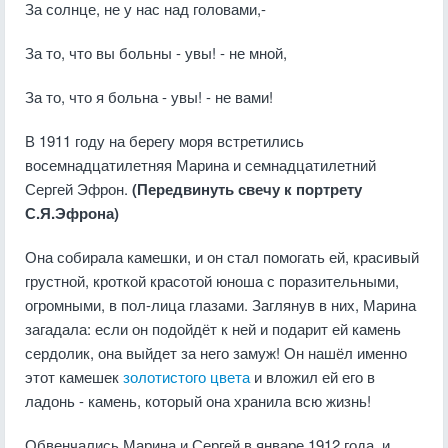
За солнце, не у нас над головами,-
За то, что вы больны - увы! - не мной,
За то, что я больна - увы! - не вами!
В 1911 году на берегу моря встретились
восемнадцатилетняя Марина и семнадцатилетний
Сергей Эфрон.
(Передвинуть свечу к портрету
С.Я.Эфрона)
Она собирала камешки, и он стал помогать ей, красивый
грустной, кроткой красотой юноша с поразительными,
огромными, в пол-лица глазами. Заглянув в них, Марина
загадала: если он подойдёт к ней и подарит ей камень
сердолик, она выйдет за него замуж! Он нашёл именно
этот камешек
золотистого цвета
и вложил ей его в
ладонь - камень, который она хранила всю жизнь!
Обвенчались Марина и Сергей в январе 1912 года, и