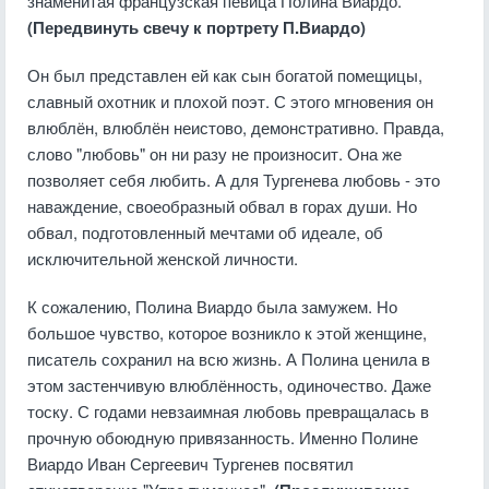
знаменитая французская певица Полина Виардо.
(Передвинуть свечу к портрету П.Виардо)
Он был представлен ей как сын богатой помещицы,
славный охотник и плохой поэт. С этого мгновения он
влюблён, влюблён неистово, демонстративно. Правда,
слово "любовь" он ни разу не произносит. Она же
позволяет себя любить. А для Тургенева любовь - это
наваждение, своеобразный обвал в горах души. Но
обвал, подготовленный мечтами об идеале, об
исключительной женской личности.
К сожалению, Полина Виардо была замужем. Но
большое чувство, которое возникло к этой женщине,
писатель сохранил на всю жизнь. А Полина ценила в
этом застенчивую влюблённость, одиночество. Даже
тоску. С годами невзаимная любовь превращалась в
прочную обоюдную привязанность. Именно Полине
Виардо Иван Сергеевич Тургенев посвятил