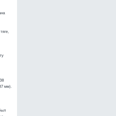
ана
тяге,
ту
38
7 мм).
 был