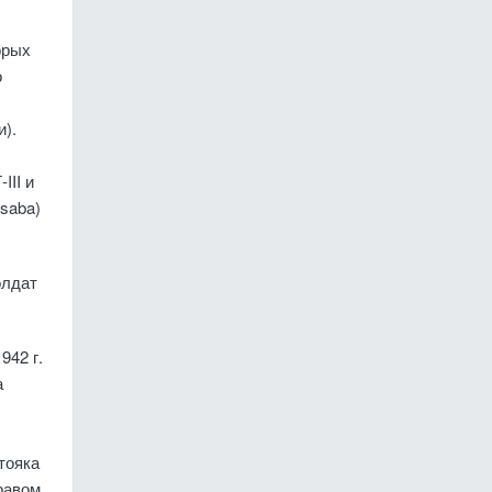
орых
о
).
III и
saba)
олдат
942 г.
а
тояка
равом