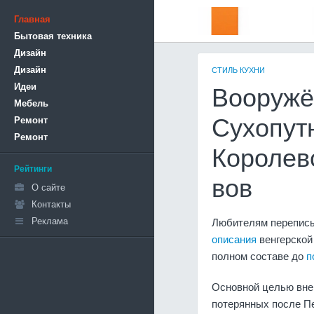
Главная
Бытовая техника
Дизайн
Дизайн
СТИЛЬ КУХНИ
Идеи
Вооружё
Мебель
Ремонт
Сухопут
Ремонт
Королев
Рейтинги
вов
О сайте
Контакты
Реклама
Любителям переписы
описания
венгерской
полном составе до
п
Основной целью вне
потерянных после Пе