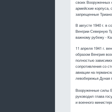
своих Вооруженных с
армейские корпуса,
запрещенные Трианон
В августе 1940 г. в
Венгрии Северную Тр
важному рубежу - Ка
11 апреля 1941 г. в
образом Венгрия возв
полностью зависимой
сопротивления со ст
авиации на германск
левобережья Дуная г
Вооруженные силы Ве
руководил глава гос
и военного министер