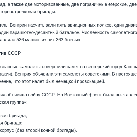
ад, а также две моторизованные, две пограничные егерские, две
 горнострелковая бригады.
илы Венгрии насчитывали пять авиационных полков, один диви
один парашютно-десантный батальон. Численность самолетного
авляла 536 машин, из них 363 боевых.
отив СССР
познанные самолеты совершили налет на венгерский город Кашш
акии). Венгрия объявила эти самолеты советскими. В настояще
ение, что этот налет был немецкой провокацией.
грия объявила войну СССР. На Восточный фронт была выставле
кая группа»:
вая бригада;
я бригада;
корпус (без второй конной бригады).