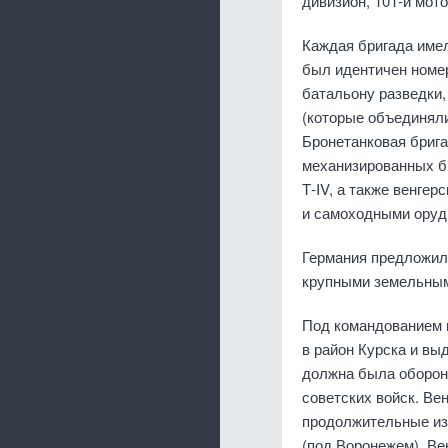
дивизион, 101-й мот
Каждая бригада имел
был идентичен номер
батальону разведки
(которые объединяли
Бронетанковая брига
механизированных бри
Т-IV, а также венге
и самоходными оруд
Германия предложил
крупными земельным
Под командованием г
в район Курска и вы
должна была обороня
советских войск. Вен
продолжительные из
(под Воронежем). Ве