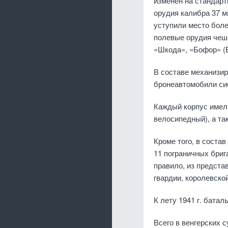
изменен на стандарт
орудия калибра 37 м
уступили место бол
полевые орудия чеш
«Шкода», «Бофор» (Be
В составе механизир
бронеавтомобили сис
Каждый корпус имел
велосипедный), а та
Кроме того, в соста
11 пограничных бри
правило, из предст
гвардии, королевско
К лету 1941 г. бата
Всего в венгерских 