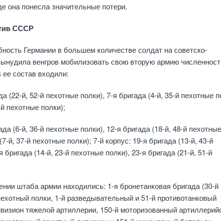
где она понесла значительные потери.
отив СССР
ебность Германии в большем количестве солдат на советско-
вынудила венгров мобилизовать свою вторую армию численност
В ее состав входили:
да (22-й, 52-й пехотные полки), 7-я бригада (4-й, 35-й пехотные п
-й пехотные полки);
ада (6-й, 36-й пехотные полки), 12-я бригада (18-й, 48-й пехотны
(7-й, 37-й пехотные полки); 7-й корпус: 19-я бригада (13-й, 43-й
 бригада (14-й, 23-й пехотные полки), 23-я бригада (21-й, 51-й
нении штаба армии находились: 1-я бронетанковая бригада (30-й
пехотный полки, 1-й разведывательный и 51-й противотанковый
ивизион тяжелой артиллерии, 150-й моторизованный артиллерий