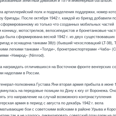
оризованный зенитный дивизион и 151-й инженерный батальон.
а артиллерийский полк и подразделения поддержки, номер кот
у бригады. После октября 1942 г. каждой из бригад добавили п
, сформированному из только что созданных мобильных частей
 конницу, мотострелков, велосипедистов и бронетанковые части
да была сформирована весной 1942 г. из двух существовавших
гад и оснащена танками 38(t) (бывший чехословацкий LT-38), Т-
рскими легкими танками «Толди», бронетранспортерами «Чаба» (C
иями «Нимрод» (Nimrod).
а награждать отличившихся на Восточном фронте венгерских с
и наделами в России.
енерал-полковника Густава Яни вторая армия прибыла в июне 1
двинулась на передовые позиции по Дону к югу от Воронежа. Он
ть это направление на случай возможного контрнаступления
герская армия в период с августа по декабрь 1942 г. вела
матывающие бои с советскими войсками в районе Урыва и Коро
нграм так и не удалось ликвидировать советский плацдарм на п