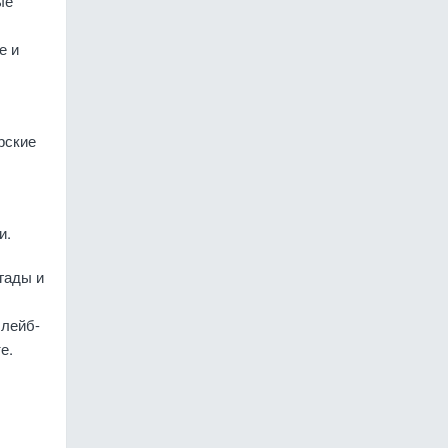
ые
е и
рские
и.
гады и
 лейб-
е.