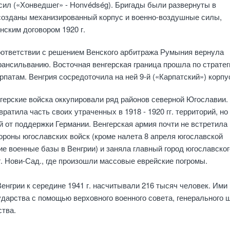
ил («Хонведшег» - Honvédség). Бригады были развернуты в
 созданы механизированный корпус и военно-воздушные силы,
ским договором 1920 г.
 соответствии с решением Венского арбитража Румыния вернула
ансильванию. Восточная венгерская граница прошла по стратег
рпатам. Венгрия сосредоточила на ней 9-й («Карпатский») корпу
енгерские войска оккупировали ряд районов северной Югославии.
ратила часть своих утраченных в 1918 - 1920 гг. территорий, но
 от поддержки Германии. Венгерская армия почти не встретила
ороны югославских войск (кроме налета 8 апреля югославской
ие военные базы в Венгрии) и заняла главный город югославског
. Нови-Сад., где произошли массовые еврейские погромы.
нгрии к середине 1941 г. насчитывали 216 тысяч человек. Ими
ударства с помощью верховного военного совета, генерального 
ства.