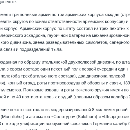
дапеште.
мели три полевые армии по три армейских корпуса каждая (стр
евять округов по зонам ответственности армейских корпусов) и
 корпус. Армейский корпус по штату состоял из трех пехотных
валерийского эскадрона, гаубичной батареи на механизированной 
кого дивизиона, звена разведывательных самолетов, саперного
а связи и подразделений тыла.
озданная по образцу итальянской двухполковой дивизии, по шта
ла в своем составе один пехотный полк первой очереди и один
полк (оба трехбатальонного состава), два дивизиона полевой
ия), конный отряд, роты противовоздушной обороны и связи, 139
пулеметов. Полковые взводы и роты тяжелого оружия имели по 
ей и по 40 противотанковых орудий (главным образом калибра 3
ение пехоты состояло из модернизированной 8-миллиметровой
(Mannlicher) и автоматов «Солотурн» (Solothurn) и «Шварцлозе»
43 г. в ходе унификации вооружений союзников Германии калибр