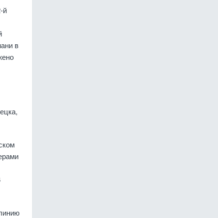
-й
й
мани в
жено
ецка,
ском
ерами
6
 линию