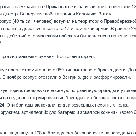
рглись на украинское Прикарпатье и, завязав бои с советской 12
 Днестр. Венгерские войска заняли Коломыю. Затем
рпус (40 тысяч человек) вступил на территорию Правобережно
 военные действия в составе 17-й немецкой армии. В районе У
ых действий с германскими войсками было пленено или уничто
й.
 противотанковым ружьем. Восточный фронт.
орпус после стремительного 950-километрового броска достиг Дон
. В ноябре корпус отозвали в Венгрию, где и расформировали.
ервую горнострелковую и восьмую пограничную бригады в украин
и на недавно сформированные бригады сил безопасности с ном
 124. Эти бригады включали по два резервных пехотных полка,
оружием, артиллерийскую батарею и эскадрон конницы (всего 
емцы выдвинули 108-ю бригаду сил безопасности на передовую