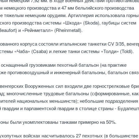
ный немецкий 7,92 мм. В ходе военных действий противотанков
м немецкого производства и 47 мм бельгийского производства
ее тяжелым немецким орудиям. Артиллерия использовала горны
ского производства системы «Шкода» (Skoda), гаубицы систем
aufort) и «Рейнметалл» (Rheinmetall).
ованного корпуса состояли итальянские танкетки CV 3/35, венге
темы «Чаба» (Csaba) и легкие танки системы «Толди» (Toldi).
 оснащенный грузовиками пехотный батальон (на практике
кже противовоздушный и инженерный батальоны, батальон связ
в венгерских Вооруженных сил входили две горнострелковые бри
гад; многочисленные трудовые батальоны (сформированные, как
авителей национальных меньшинств); небольшие подразделения
й гвардии и парламентской гвардии в столице страны - Будапешт
льоны были укомплектованы танками примерно на 50%.
сухопутных войсках насчитывалось 27 пехотных (в большинстве