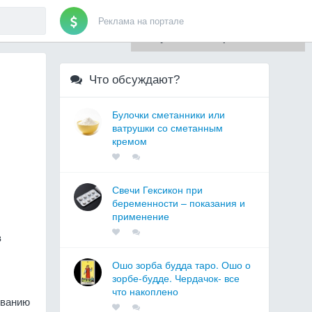
Реклама на портале
Для любых предложений по
сайту: artist71@cp9.ru
Что обсуждают?
Булочки сметанники или
ватрушки со сметанным
кремом
Свечи Гексикон при
беременности – показания и
применение
в
Ошо зорба будда таро. Ошо о
зорбе-будде. Чердачок- все
что накоплено
ованию