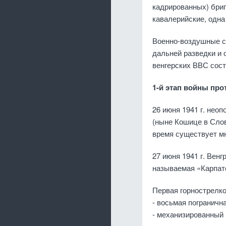
кадрированных) бриг
кавалерийские, одна
Военно-воздушные с
дальней разведки и 
венгерских ВВС сост
1-й этап войны пр
26 июня 1941 г. нео
(ныне Кошице в Слов
время существует мн
27 июня 1941 г. Вен
называемая «Карпатс
Первая горнострелко
- восьмая погранична
- механизированный 