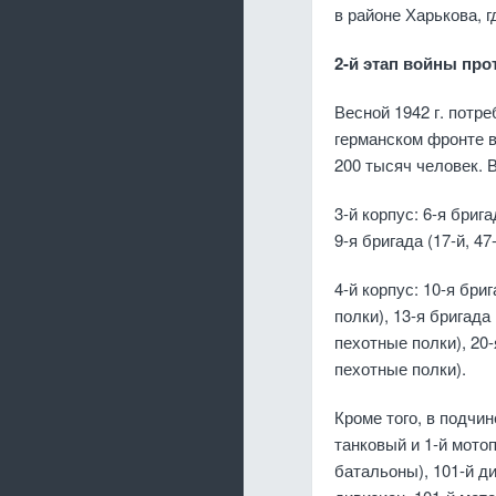
в районе Харькова, 
2-й этап войны пр
Весной 1942 г. потр
германском фронте 
200 тысяч человек. 
3-й корпус: 6-я брига
9-я бригада (17-й, 47
4-й корпус: 10-я бриг
полки), 13-я бригада 
пехотные полки), 20-я
пехотные полки).
Кроме того, в подчи
танковый и 1-й мото
батальоны), 101-й д