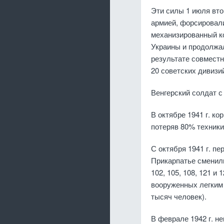
Эти силы 1 июля вто
армией, форсировали
механизированный ко
Украины и продолжал
результате совместн
20 советских дивизи
Венгерский солдат с
В октябре 1941 г. к
потеряв 80% техники
С октября 1941 г. п
Прикарпатье сменил
102, 105, 108, 121 и
вооруженных легким 
тысяч человек).
В феврале 1942 г. н