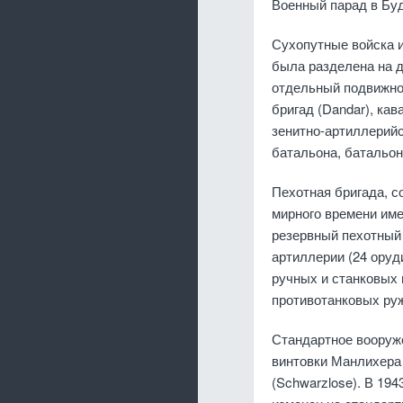
Военный парад в Бу
Сухопутные войска и
была разделена на д
отдельный подвижной
бригад (Dandar), ка
зенитно-артиллерийс
батальона, батальон
Пехотная бригада, с
мирного времени име
резервный пехотный 
артиллерии (24 оруд
ручных и станковых 
противотанковых руж
Стандартное вооруж
винтовки Манлихера 
(Schwarzlose). В 19