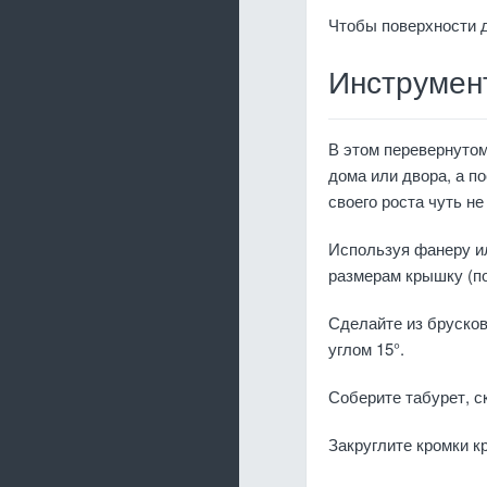
Чтобы поверхности д
Инструмен
В этом перевернутом
дома или двора, а по
своего роста чуть не
Используя фанеру и
размерам крышку (поз
Сделайте из брусков
углом 15°.
Соберите табурет, с
Закруглите кромки к