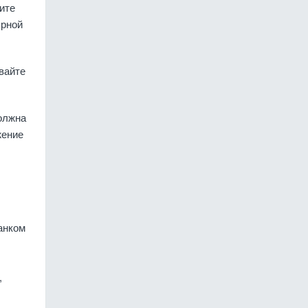
ите
ярной
вайте
олжна
жение
анком
,