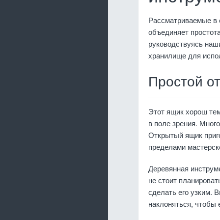
Рассматриваемые в 
объединяет простота
руководствуясь наш
хранилище для испол
Простой о
Этот ящик хорош тем
в поле зрения. Мног
Открытый ящик приго
пределами мастерско
Деревянная инструме
не стоит планироват
сделать его узким. 
наклоняться, чтобы 