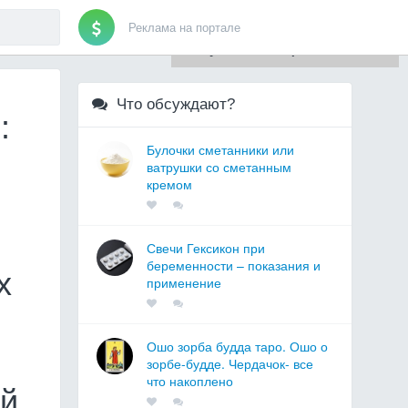
Реклама на портале
Для любых предложений по
сайту: artist71@cp9.ru
Что обсуждают?
:
Булочки сметанники или
ватрушки со сметанным
кремом
Свечи Гексикон при
беременности – показания и
х
применение
Ошо зорба будда таро. Ошо о
зорбе-будде. Чердачок- все
что накоплено
ой