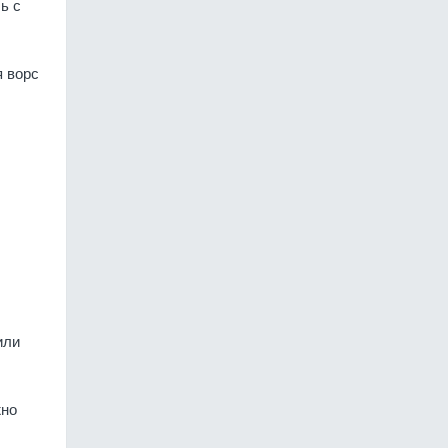
ь с
я ворс
или
жно