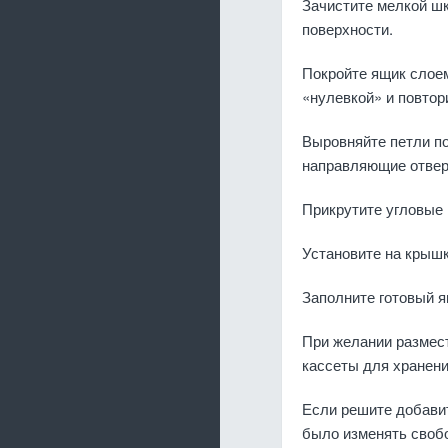
Зачистите мелкой ш
поверхности.
Покройте ящик слое
«нулевкой» и повтор
Выровняйте петли п
направляющие отверс
Прикрутите угловые 
Установите на крышк
Заполните готовый 
При желании размес
кассеты для хранени
Если решите добавит
было изменять свобо