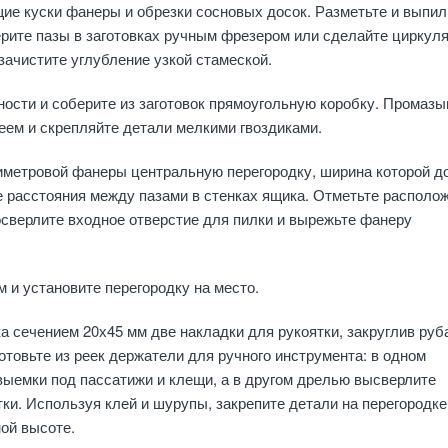
ие куски фанеры и обрезки сосновых досок. Разметьте и выпил
рите пазы в заготовках ручным фрезером или сделайте циркул
 зачистите углубление узкой стамеской.
ости и соберите из заготовок прямоугольную коробку. Промазы
ем и скрепляйте детали мелкими гвоздиками.
иметровой фанеры центральную перегородку, ширина которой д
 расстояния между пазами в стенках ящика. Отметьте располо
осверлите входное отверстие для пилки и вырежьте фанеру
 и установите перегородку на место.
а сечением 20х45 мм две накладки для рукоятки, закруглив руб
готовьте из реек держатели для ручного инструмента: в одном
ыемки под пассатижи и клещи, а в другом дрелью высверлите
тки. Используя клей и шурупы, закрепите детали на перегородке
ной высоте.