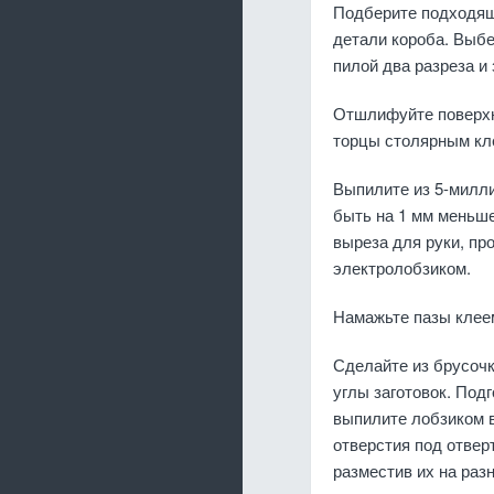
Подберите подходящ
детали короба. Выбе
пилой два разреза и
Отшлифуйте поверхн
торцы столярным кле
Выпилите из 5-милл
быть на 1 мм меньше
выреза для руки, пр
электролобзиком.
Намажьте пазы клеем
Сделайте из брусочк
углы заготовок. Под
выпилите лобзиком в
отверстия под отвер
разместив их на раз