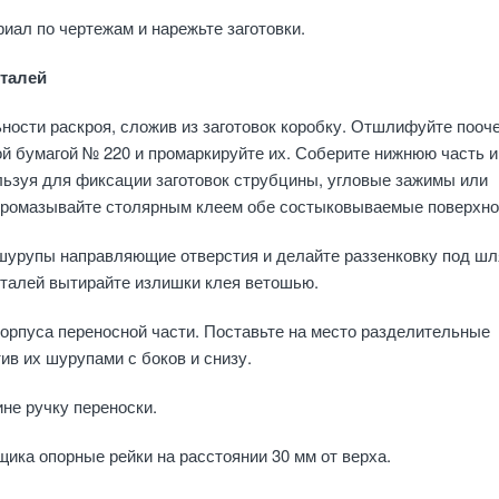
иал по чертежам и нарежьте заготовки.
еталей
ности раскроя, сложив из заготовок коробку. Отшлифуйте пооч
й бумагой № 220 и промаркируйте их. Соберите нижнюю часть и
ьзуя для фиксации заготовок струбцины, угловые зажимы или
Промазывайте столярным клеем обе состыковываемые поверхно
шурупы направляющие отверстия и делайте раззенковку под шля
еталей вытирайте излишки клея ветошью.
корпуса переносной части. Поставьте на место разделительные
ив их шурупами с боков и снизу.
не ручку переноски.
щика опорные рейки на расстоянии 30 мм от верха.