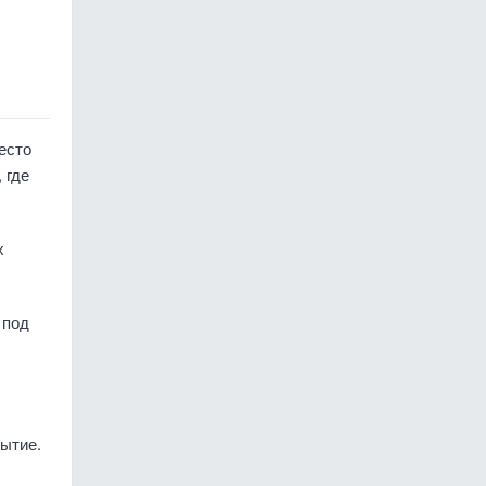
есто
 где
х
 под
рытие.