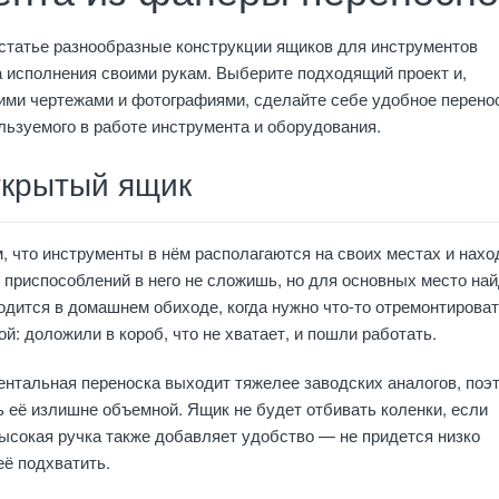
статье разнообразные конструкции ящиков для инструментов
 исполнения своими рукам. Выберите подходящий проект и,
ими чертежами и фотографиями, сделайте себе удобное перено
ьзуемого в работе инструмента и оборудования.
ткрытый ящик
, что инструменты в нём располагаются на своих местах и нахо
о приспособлений в него не сложишь, но для основных место най
дится в домашнем обиходе, когда нужно что-то отремонтироват
й: доложили в короб, что не хватает, и пошли работать.
нтальная переноска выходит тяжелее заводских аналогов, поэ
ь её излишне объемной. Ящик не будет отбивать коленки, если
Высокая ручка также добавляет удобство — не придется низко
её подхватить.