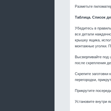
Разметьте пиломатер
Таблица. Список д
Убедитесь в правиль
все детали наждачно
крышку ящика, испол
монтажные уголки. 
Высверливайте под 
после скрепления д
Скрепите заготовки 
перегородки, прикрут
Прикрутите посереди
Установите внутри я