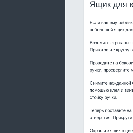
Ящик для 
Если вашему ребёнку
небольшой ящик для
Возьмите строганные
Приготовьте круглую
Проведите на боков
ручки, просверлите 
Снимите наждачной б
помощью клея и винт
стойку ручки.
Теперь поставьте на
отверстия. Прикрути
Окрасьте ящик в цве