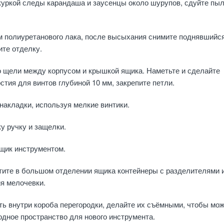
куркой следы карандаша и заусенцы около шурупов, сдуйте пыл
м полиуретанового лака, после высыхания снимите поднявшийс
ите отделку.
о щели между корпусом и крышкой ящика. Наметьте и сделайте
тия для винтов глубиной 10 мм, закрепите петли.
накладки, используя мелкие винтики.
у ручку и защелки.
ящик инструментом.
тите в большом отделении ящика контейнеры с разделителями 
я мелочевки.
ь внутри короба перегородки, делайте их съёмными, чтобы мо
дное пространство для нового инструмента.