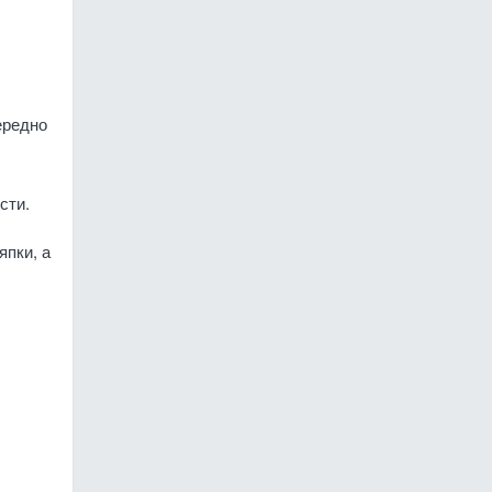
ередно
сти.
пки, а