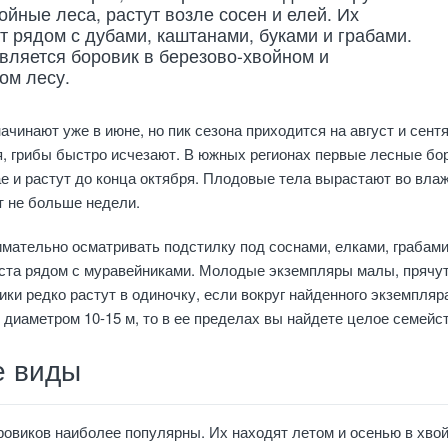
ойные леса, растут возле сосен и елей. Их
т рядом с дубами, каштанами, буками и грабами.
вляется боровик в березово-хвойном и
ом лесу.
ачинают уже в июне, но пик сезона приходится на август и сент
, грибы быстро исчезают. В южных регионах первые лесные бо
е и растут до конца октября. Плодовые тела вырастают во вла
т не больше недели.
имательно осматривать подстилку под соснами, елками, грабами
еста рядом с муравейниками. Молодые экземпляры малы, прячу
ики редко растут в одиночку, если вокруг найденного экземпляр
 диаметром 10-15 м, то в ее пределах вы найдете целое семейст
 виды
овиков наиболее популярны. Их находят летом и осенью в хво