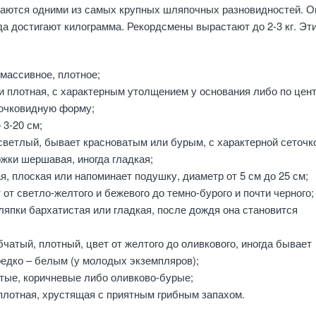
таются одними из самых крупных шляпочных разновидностей. О
гда достигают килограмма. Рекордсмены вырастают до 2-3 кг. Эт
массивное, плотное;
и плотная, с характерным утолщением у основания либо по цент
бочковидную форму;
 3-20 см;
светлый, бывает красноватым или бурым, с характерной сеточк
жки шершавая, иногда гладкая;
, плоская или напоминает подушку, диаметр от 5 см до 25 см;
 от светло-желтого и бежевого до темно-бурого и почти черного;
япки бархатистая или гладкая, после дождя она становится
чатый, плотный, цвет от желтого до оливкового, иногда бывает
редко – белым (у молодых экземпляров);
тые, коричневые либо оливково-бурые;
плотная, хрустящая с приятным грибным запахом.