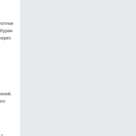
лотное
-бурая
через
леной.
ого
 с