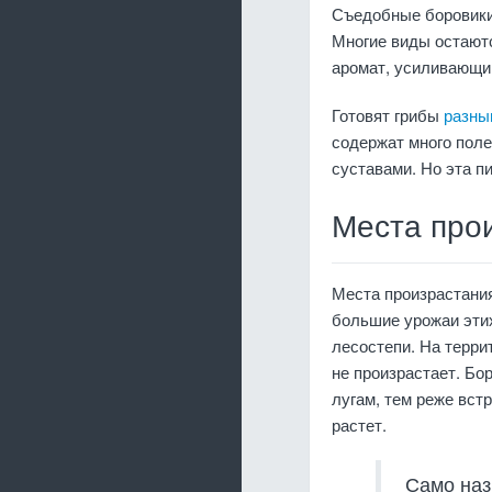
Съедобные боровики 
Многие виды остают
аромат, усиливающи
Готовят грибы
разны
содержат много поле
суставами. Но эта п
Места про
Места произрастани
большие урожаи этих
лесостепи. На терри
не произрастает. Бо
лугам, тем реже вст
растет.
Само наз