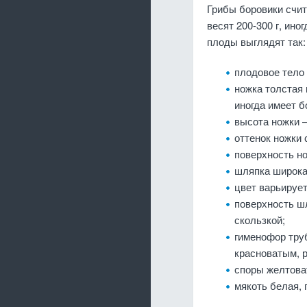
Грибы боровики счи
весят 200-300 г, ино
плоды выглядят так:
плодовое тело 
ножка толстая 
иногда имеет 
высота ножки –
оттенок ножки 
поверхность но
шляпка широкая
цвет варьирует
поверхность шл
скользкой;
гименофор труб
красноватым, 
споры желтова
мякоть белая, 