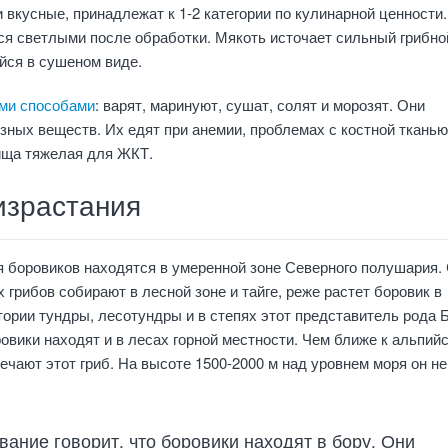
вкусные, принадлежат к 1-2 категории по кулинарной ценности.
ся светлыми после обработки. Мякоть источает сильный грибно
йся в сушеном виде.
ми способами
: варят, маринуют, сушат, солят и морозят. Они
зных веществ. Их едят при анемии, проблемах с костной тканью
ища тяжелая для ЖКТ.
израстания
я боровиков находятся в умеренной зоне Северного полушария.
 грибов собирают в лесной зоне и тайге, реже растет боровик в
тории тундры, лесотундры и в степях этот представитель рода 
ровики находят и в лесах горной местности. Чем ближе к альпий
речают этот гриб. На высоте 1500-2000 м над уровнем моря он не
вание говорит, что боровики находят в бору. Они