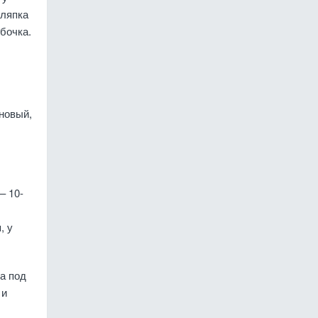
шляпка
бочка.
сновый,
– 10-
, у
а под
 и