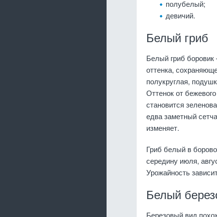
полубелый;
девичий.
Белый гриб
Белый гриб боровик 
оттенка, сохраняющ
полукруглая, подушк
Оттенок от бежевого
становится зеленова
едва заметный сетча
изменяет.
Гриб белый в борово
середину июля, авгу
Урожайность зависит
Белый берез
Березовый вид похож