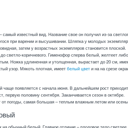
– самый известный вид. Название свое он получил из-за светло
егося при варении и высушивании. Шляпка у молодых экземпля
овидная, затем у возрастных экземпляров становится плоской.
 до светло-коричневого. Гименофор сперва белый, желтеет либ
тым. Ножка удлиненная и утолщенная, вырастает до 20 см, име
тый узор. Мякоть плотная, имеет
белый цвет
и на на срезе окра
й чаще появляется с начала июня. В дальнейшем рост приходит
ст, первую половину сентября. Заканчивается сезон в октябре.
 от погоды, самая большая – теплым влажным летом или осень
овый
 на обычный белый. Главное отличие – плодовое тело светлее,