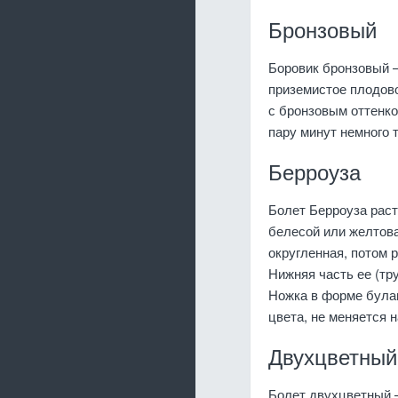
Бронзовый
Боровик бронзовый –
приземистое плодово
с бронзовым оттенко
пару минут немного 
Берроуза
Болет Берроуза раст
белесой или желтова
округленная, потом 
Нижняя часть ее (тр
Ножка в форме булав
цвета, не меняется 
Двухцветный
Болет двухцветный –