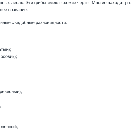
нных лесах. Эти грибы имеют схожие черты. Многие находят ра
щее название.
нные съедобные разновидности:
атый);
осовик);
ревесный);
;
овенный;