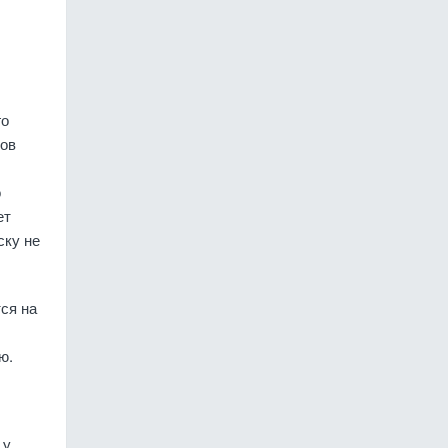
го
ров
о
ет
ску не
ся на
ю.
 у