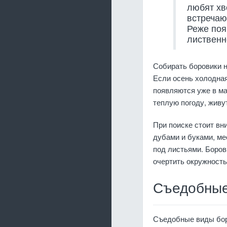
любят хв
встречаю
Реже поя
лиственн
Собирать боровики н
Если осень холодная
появляются уже в ма
теплую погоду, живу
При поиске стоит вн
дубами и буками, м
под листьями. Боров
очертить окружность
Съедобные
Съедобные виды бор