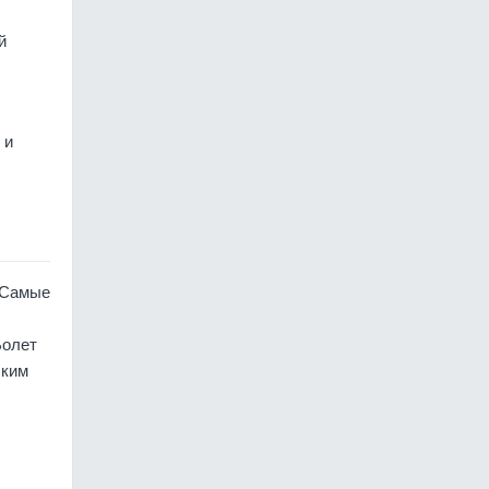
й
 и
 Самые
Болет
ским