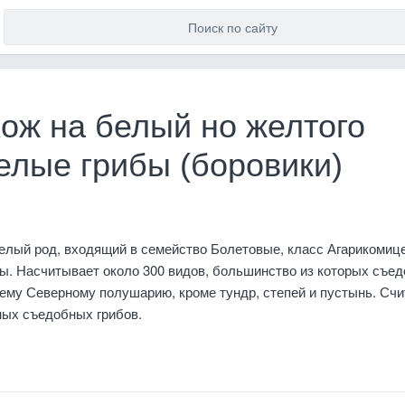
хож на белый но желтого
елые грибы (боровики)
целый род, входящий в семейство Болетовые, класс Агарикомиц
ы. Насчитывает около 300 видов, большинство из которых съед
ему Северному полушарию, кроме тундр, степей и пустынь. Счи
ных съедобных грибов.