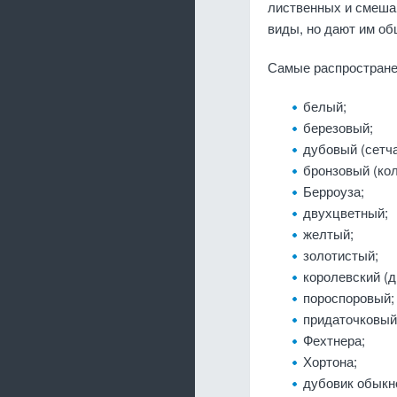
лиственных и смеша
виды, но дают им об
Самые распростране
белый;
березовый;
дубовый (сетч
бронзовый (кол
Берроуза;
двухцветный;
желтый;
золотистый;
королевский (д
пороспоровый;
придаточковый
Фехтнера;
Хортона;
дубовик обыкн