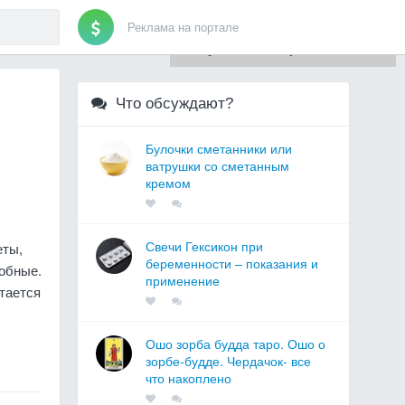
Реклама на портале
Для любых предложений по
сайту: artist71@cp9.ru
Что обсуждают?
Булочки сметанники или
ватрушки со сметанным
кремом
Свечи Гексикон при
еты,
беременности – показания и
обные.
применение
тается
Ошо зорба будда таро. Ошо о
зорбе-будде. Чердачок- все
что накоплено