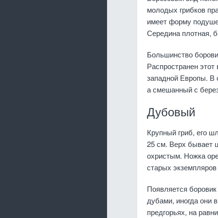
молодых грибков пра
имеет форму подушеч
Середина плотная, б
Большинство боровик
Распространен этот 
западной Европы. В 
а смешанный с бере
Дубовый
Крупный гриб, его шл
25 см. Верх бывает 
охристым. Ножка оре
старых экземпляров
Появляется боровик 
дубами, иногда они 
предгорьях, на равн