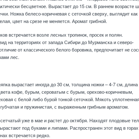
ктически бесцветное. Вырастает до 15 см. В раннем возрасте 
ки. Ножка белесо-коричневая с сеточкой сверху, выглядит как 
елая, цвет на срезе не меняется. Аромат грибной.
ов встречается возле лесных тропинок, просек и полян.
вид на территориях от запада Сибири до Мурманска и северо-
отличие от классического белого боровика, предпочитает не со
зами лес.
япка вырастает иногда до 30 см, толщина ножки – 4-7 см, длина 
цвета кофе, бурым, сероватым с бурым, орехово-коричневым,
ховая с белой либо бурой тонкой сеточкой. Мякоть уплотненная
 губчатая и пружинистая, с выраженным грибным ароматом.
сетчатый уже в мае и растет до октября. Находят плодовые тел
вырастают под буками и липами. Распространен этот вид в горах
инах встречается редко.