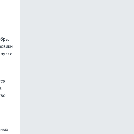
ябрь.
ровики
жную и
,
тся
а
во.
йных,