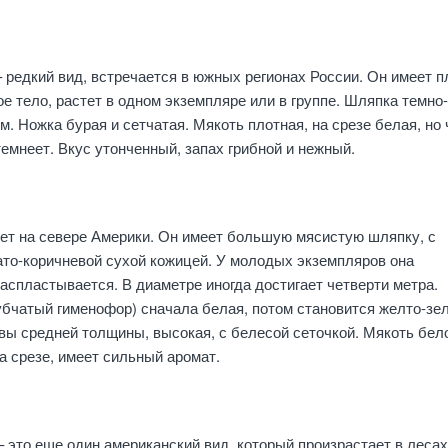
 редкий вид, встречается в южных регионах России. Он имеет п
е тело, растет в одном экземпляре или в группе. Шляпка темно
м. Ножка бурая и сетчатая. Мякоть плотная, на срезе белая, но 
темнеет. Вкус утонченный, запах грибной и нежный.
ет на севере Америки. Он имеет большую мясистую шляпку, с
то-коричневой сухой кожицей. У молодых экземпляров она
распластывается. В диаметре иногда достигает четверти метра.
убчатый гименофор) сначала белая, потом становится желто-зе
ы средней толщины, высокая, с белесой сеточкой. Мякоть бел
на срезе, имеет сильный аромат.
 это еще один американский вид, который произрастает в лесах