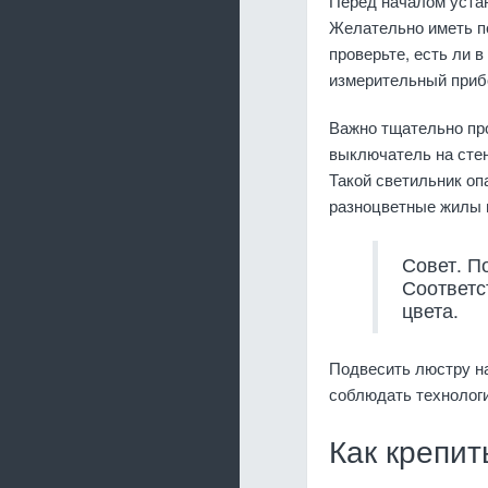
Перед началом уста
Желательно иметь п
проверьте, есть ли 
измерительный приб
Важно тщательно пр
выключатель на стен
Такой светильник оп
разноцветные жилы в
Совет. П
Соответс
цвета.
Подвесить люстру на
соблюдать технолог
Как крепит