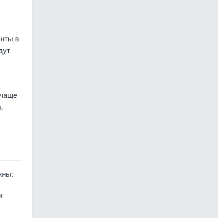
инты в
дут
 чаще
,
жны:
и