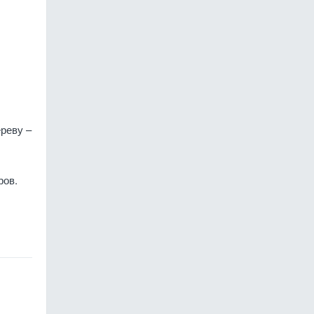
реву –
ров.