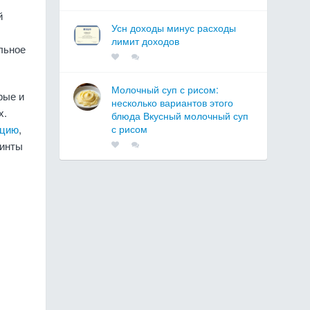
й
Усн доходы минус расходы
лимит доходов
льное
Молочный суп с рисом:
рые и
несколько вариантов этого
х.
блюда Вкусный молочный суп
ицию
,
с рисом
винты