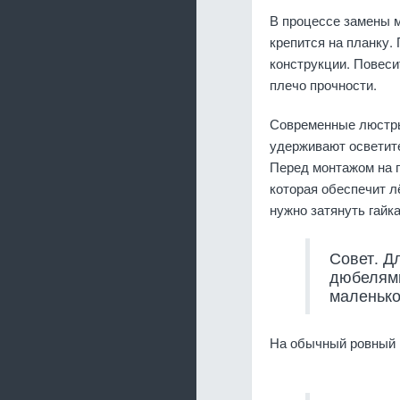
В процессе замены м
крепится на планку
конструкции. Повеси
плечо прочности.
Современные люстры
удерживают осветит
Перед монтажом на 
которая обеспечит 
нужно затянуть гайка
Совет. Д
дюбелями
маленько
На обычный ровный 