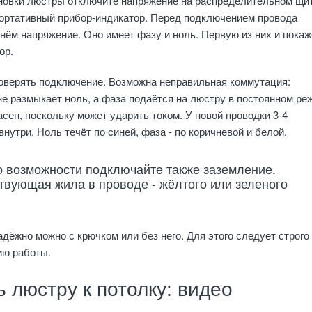
новки люстры отключите напряжение на распределительном щит
ортативный прибор-индикатор. Перед подключением провода
в нём напряжение. Оно имеет фазу и ноль. Первую из них и покаж
ор.
оверять подключение. Возможна неправильная коммутация:
е размыкает ноль, а фаза подаётся на люстру в постоянном ре
асен, поскольку может ударить током. У новой проводки 3-4
нутри. Ноль течёт по синей, фаза - по коричневой и белой.
о возможности подключайте также заземление.
твующая жила в проводе - жёлтого или зеленого
дёжно можно с крючком или без него. Для этого следует строго
ию работы.
ь люстру к потолку: видео