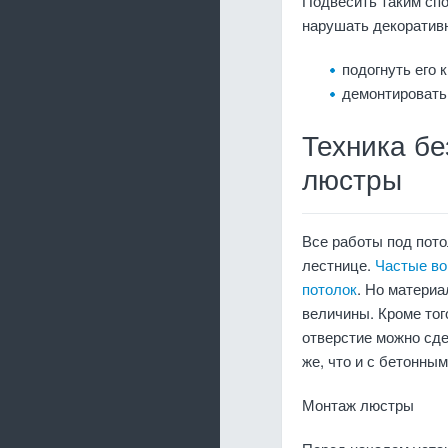
Подвесить таким спо
нарушать декоративн
подогнуть его 
демонтировать
Техника б
люстры
Все работы под пот
лестнице.
Частые в
потолок
. Но материа
величины. Кроме тог
отверстие можно сд
же, что и с бетонным
Монтаж люстры