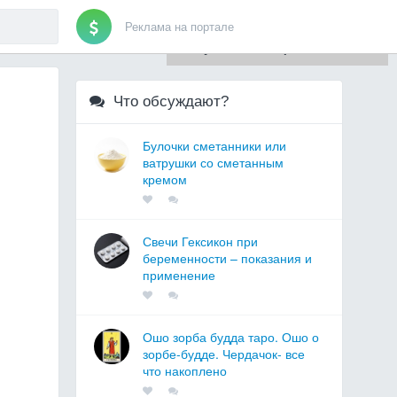
Реклама на портале
Для любых предложений по
сайту: artist71@cp9.ru
Что обсуждают?
Булочки сметанники или
ватрушки со сметанным
кремом
Свечи Гексикон при
беременности – показания и
применение
Ошо зорба будда таро. Ошо о
зорбе-будде. Чердачок- все
что накоплено