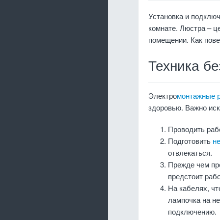
Установка и подклю
комнате. Люстра – ц
помещении. Как пове
Техника бе
Электро
монтажные 
здоровью. Важно иск
Проводить рабо
Подготовить
н
отвлекаться.
Прежде чем про
предстоит рабо
На кабелях, чт
лампочка на не
подключению.