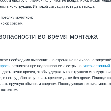
собом люстру с планкой получится не всегда. Крюк может меша
ость конструкции. Из такой ситуации есть два выхода:
к потолку молотком;
 крюк совсем.
езопасности во время монтажа
олком необходимо выполнять на стремянке или хорошо закрепл
опросы
возникают при подвешивании люстры на
гипсокартонный
л достаточно прочен, чтобы удержать конструкцию стандартной
о, в него удобно вкручивать крепежи даже без дрели. Подходящ
елать вручную обычным сверлом. Последующая техника монтажа
 потолком.