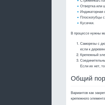
Стремянка/сто
Отвертка или 
Индикаторная 
Плоскогубцы с
Кусачки.
В процессе нужны ма
Саморезы с дю
если к деревян
Крепежный эле
Соединительные
Если их нет, т
Общий пор
Вариантов как закре
крепежного элемента