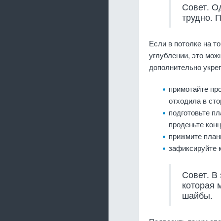
Совет. О
трудно. 
Если в потолке на т
углублении, это мож
дополнительно укреп
примотайте пр
отходила в сто
подготовьте пл
проденьте конц
прижмите планк
зафиксируйте 
Совет. В
которая 
шайбы.