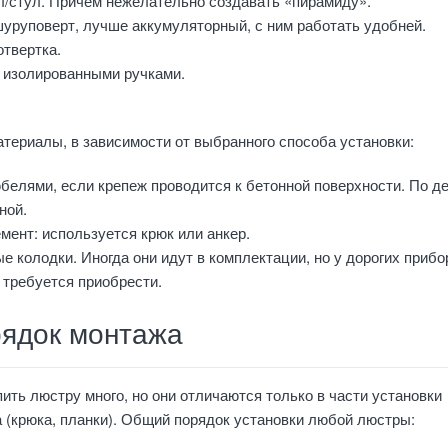
л/стул. Причем нежелательно создавать «пирамиду».
шуруповерт, лучше аккумуляторный, с ним работать удобней.
отвертка.
 изолированными ручками.
териалы, в зависимости от выбранного способа установки:
белями, если крепеж проводится к бетонной поверхности. По де
ной.
мент: используется крюк или анкер.
 колодки. Иногда они идут в комплектации, но у дорогих прибо
о требуется приобрести.
ядок монтажа
пить люстру много, но они отличаются только в части установки
 (крюка, планки). Общий порядок установки любой люстры: