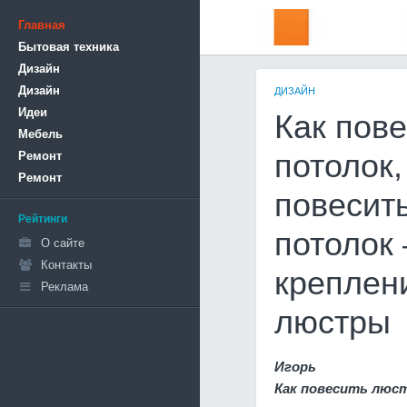
Главная
Бытовая техника
Дизайн
Дизайн
ДИЗАЙН
Идеи
Как пов
Мебель
Ремонт
потолок,
Ремонт
повесит
Рейтинги
потолок
О сайте
Контакты
креплен
Реклама
люстры
Игорь
Как повесить люст