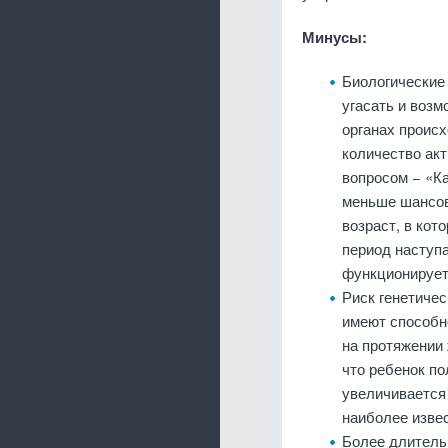
Минусы:
Биологические 
угасать и воз
органах проис
количество ак
вопросом − «Ка
меньше шансов
возраст, в кот
период наступ
функционирует 
Риск генетичес
имеют способн
на протяжении 
что ребенок по
увеличивается 
наиболее изве
Более длитель