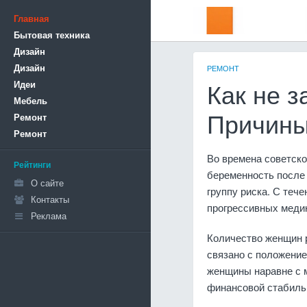
Главная
Бытовая техника
Дизайн
Дизайн
РЕМОНТ
Идеи
Как не з
Мебель
Ремонт
Причины
Ремонт
Во времена советско
Рейтинги
беременность после 
О сайте
группу риска. С тече
Контакты
прогрессивных медик
Реклама
Количество женщин р
связано с положени
женщины наравне с 
финансовой стабиль