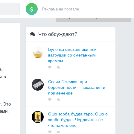
Реклама на портале
Для любых предложений по
сайту: artist71@cp9.ru
Что обсуждают?
Булочки сметанники или
ватрушки со сметанным
кремом
а,
а в
Свечи Гексикон при
беременности – показания и
применение
. Это
ами,
Ошо зорба будда таро. Ошо о
зорбе-будде. Чердачок- все
что накоплено