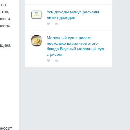
 на
стов,
Усн доходы минус расходы
лимит доходов
аны и
ренно
Молочный суп с рисом:
несколько вариантов этого
нщина
блюда Вкусный молочный суп
с рисом
еносит