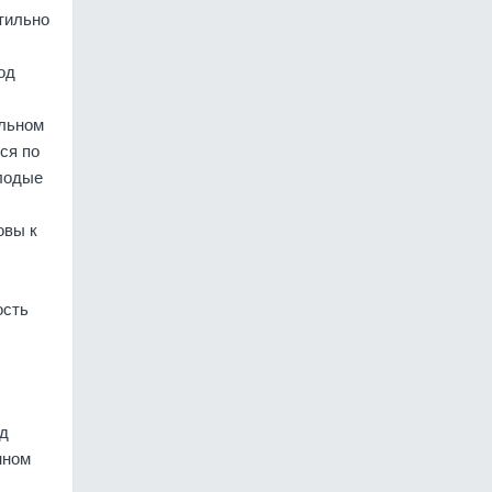
етильно
од
ильном
ся по
олодые
овы к
ость
яд
нном