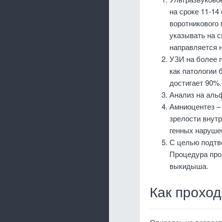
на сроке 11-14
воротникового 
указывать на с
направляется 
УЗИ на более п
как патологии 
достигает 90%.
Анализ на аль
Амниоцентез –
зрелости внутр
генных наруше
С целью подтв
Процедура пров
выкидыша.
Как проход