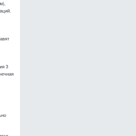
м),
аций.
тавят
ия 3
чечная
ьно
ится