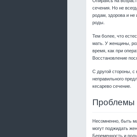
Опираясь на возрас
сечения. Но не всег
родам, здорова и не
роды.
Тем более, что есте
мать. У женщины, ро
время, как при опер
Восстановление посл
С другой стороны, с
неправильного предл
кесарево сечение.
Проблемы 
Несомненно, быть ма
могут поджидать жен
Беременность и роды