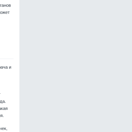
ганов
может
ача и
т
да.
акая
я.
чек,