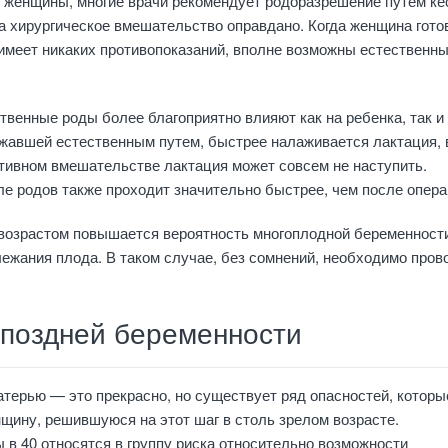
т женщины, многие врачи рекомендует родоразрешение путем ке
да хирургическое вмешательство оправдано. Когда женщина гото
 имеет никаких противопоказаний, вполне возможны естественн
ственные роды более благоприятно влияют как на ребенка, так и
жавшей естественным путем, быстрее налаживается лактация, 
ативном вмешательстве лактация может совсем не наступить.
е родов также проходит значительно быстрее, чем после опера
 возрастом повышается вероятность многоплодной беременност
ежания плода. В таком случае, без сомнений, необходимо пров
поздней беременности
терью — это прекрасно, но существует ряд опасностей, которы
щину, решившуюся на этот шаг в столь зрелом возрасте.
 в 40 относятся в группу риска относительно возможности