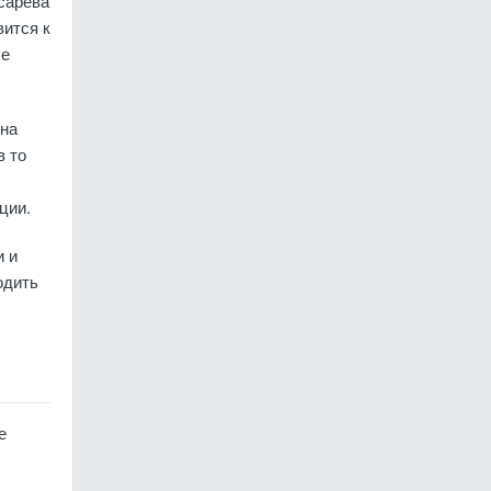
сарева
вится к
ые
 на
в то
ции.
и и
одить
е