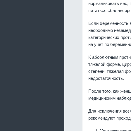
нормализовать вес, 
питаться сбалансиро
Если беременность в
необходимо незамедл
категорических прот
на учет по беременн
К абсолютным против
тяжелой форме, цирр
степени, тяжелая фо
недостаточность.
После того, как жен
медицинским наблюд
Для исключения воз
рекомендуют проход
Ультразвуково