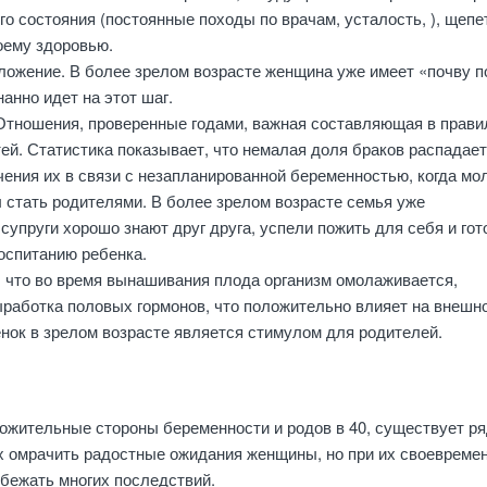
ого состояния (постоянные походы по врачам, усталость, ), щеп
оему здоровью.
ложение. В более зрелом возрасте женщина уже имеет «почву п
нанно идет на этот шаг.
 Отношения, проверенные годами, важная составляющая в прав
ей. Статистика показывает, что немалая доля браков распадает
чения их в связи с незапланированной беременностью, когда м
 стать родителями. В более зрелом возрасте семья уже
супруги хорошо знают друг друга, успели пожить для себя и гот
оспитанию ребенка.
, что во время вынашивания плода организм омолаживается,
работка половых гормонов, что положительно влияет на внешн
нок в зрелом возрасте является стимулом для родителей.
ожительные стороны беременности и родов в 40, существует р
х омрачить радостные ожидания женщины, но при их своевреме
бежать многих последствий.