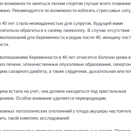
по возможности заняться легким спортом (лучше всего плавание
вано. Рекомендуется по возможности избегать стрессовых ситу
 40 лет стала неожиданностью для супругов, будущей маме
ительно обратиться к своему гинекологу. В случае отсутствия
ивопоказаний для беременности и родов после 40, женщину пос
ости.
опоказаниям беременности в 40 лет относятся болезни крови в
оз печени, злокачественные опухолевые образования, гипертон
рма сахарного диабета, а также сердечная, дыхательная или по
щина встала на учет, она должна находиться под пристальным
ением. Особое внимание уделяется первородящим.
можных патологических отклонений у плода акушеры настоятел
ить такой комплекс исследований:
е исследование с проведением дополнительных тестов. Провод