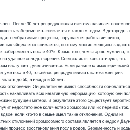
часы. После 30 лет репродуктивная система начинает понемног
можность забеременеть снижается с каждым годом. В детородны
ходят необратимые процессы, нарушается работа яичников,
тивных яйцеклеток снижается, поэтому многие женщины задают
к забеременеть после 40?». Кроме того, чем старше мужчина, т
 на удачное оплодотворение. Специалисты констатируют, что
ором наступает , увеличивается. Если раньше климактерический
ал уже после 40, то сейчас репродуктивная система женщины
вплоть до 50, а иногда и 53 лет.
ких отклонений. Яйцеклетки не имеют способности обновляться
ость накапливать всю негативную информацию, которую они по
жизни будущей матери. В результате этого существует вероятн
лучит недостаточное количество хромосом или их переизбыток.
вдвое, если кто-то в семье имел такие отклонения. Одним из
стных отклонений хромосомного состава является синдром Даун
ный процесс восстановления после родов. Беременность и роды