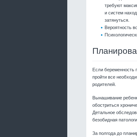
требуют максим
и систем наход
затянуться.
Вероятность во
Психологическ
Планирова
Если беременность п
пройти все необход
родителей.
Вынашивание ребенка
обостриться хрониче
Детальное обследов
безобидная патологи
За полгода до плани