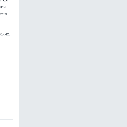
ния
ожет
акие,