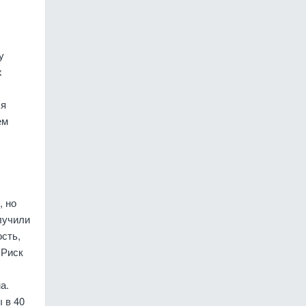
у
х
ся
ем
, но
лучили
ость,
 Риск
а.
 в 40