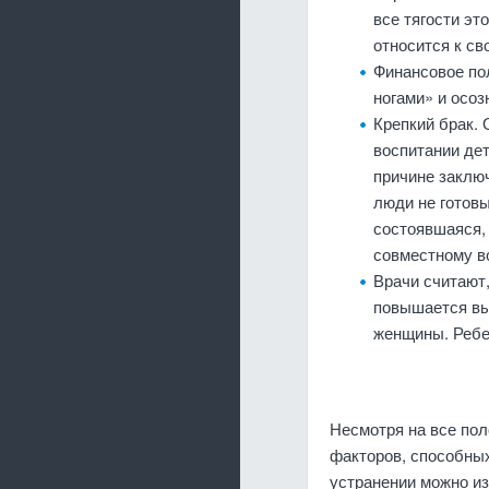
все тягости эт
относится к св
Финансовое по
ногами» и осоз
Крепкий брак.
воспитании дет
причине заклю
люди не готовы
состоявшаяся, 
совместному в
Врачи считают
повышается вы
женщины. Ребе
Несмотря на все пол
факторов, способны
устранении можно из