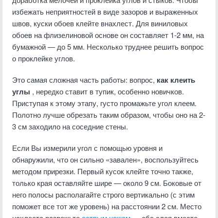
избежать неприятностей в виде зазоров и выраженных
швов, куски обоев клейте внахлест. Для виниловых
обоев на флизелиновой основе он составляет 1-2 мм, на
бумажной — до 5 мм. Несколько труднее решить вопрос
о проклейке углов.
Это самая сложная часть работы: вопрос,
как клеить
углы
, нередко ставит в тупик, особенно новичков.
Приступая к этому этапу, густо промажьте угол клеем.
Полотно лучше обрезать таким образом, чтобы оно на 2-
3 см заходило на соседние стены.
Если Вы измерили угол с помощью уровня и
обнаружили, что он сильно «завален», воспользуйтесь
методом прирезки. Первый кусок клейте точно также,
только края оставляйте шире — около 9 см. Боковые от
него полосы располагайте строго вертикально (с этим
поможет все тот же уровень) на расстоянии 2 см. Место
нахлеста разрежьте
острым ножом
— оба слоя вместе.