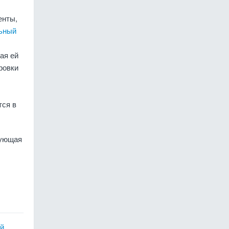
енты,
ьный
ая ей
ровки
тся в
вующая
ой
,