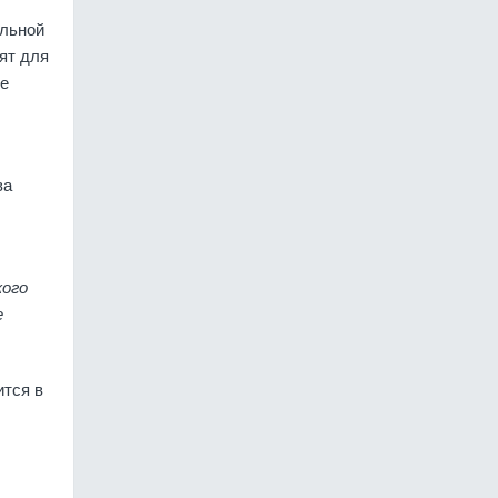
альной
ят для
не
ва
кого
е
ится в