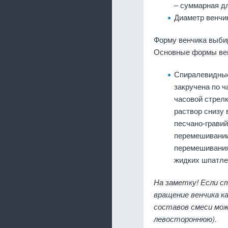
– суммарная дл
Диаметр венчик
Форму венчика выбир
Основные формы ве
Спиралевидные
закручена по ч
часовой стрел
раствор снизу 
песчано-гравий
перемешивании
перемешивания
жидких шпатлев
На заметку! Если с
вращение венчика ка
составов смеси мож
левостороннюю).