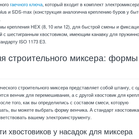
ного
гаечного ключа
, который входит в комплект электромиксера
lus и SDS-max (конструкция аналогична креплению буров у бы
.
мы крепления HEX (8, 10 или 12), для быстрой смены и фиксаци
й с шестигранным хвостовиком, имеющим канавку для пружинн
андарту ISO 1173 E3.
ля строительного миксера: формы
ческого строительного миксера представляет собой штангу, с о
ится венчик для перемешивания, а с другой хвостовик для креп
После того, как вы определились с составом смеси, которую
ать, вы можете выбрать форму венчика. А стандарт хвостовика
тветствовать вашему электроинструменту.
ти хвостовиков у насадок для миксера