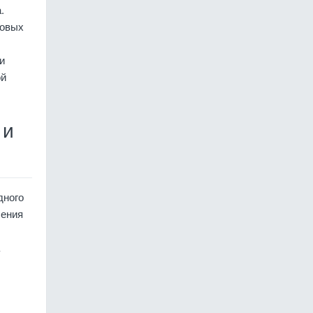
.
товых
и
ой
 и
дного
ления