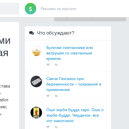
Реклама на портале
Для любых предложений по
сайту: artist71@cp9.ru
Что обсуждают?
ми
Булочки сметанники или
ая
ватрушки со сметанным
кремом
Свечи Гексикон при
беременности – показания и
става
применение
.
абот
ние,
Ошо зорба будда таро. Ошо о
ь
зорбе-будде. Чердачок- все
что накоплено