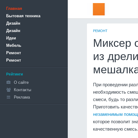
Главная
Бытовая техника
Дизайн
Дизайн
РЕМОНТ
Идеи
Миксер 
Мебель
Ремонт
из дрел
Ремонт
мешалка
Рейтинги
О сайте
При проведении раз
Контакты
необходимость смеш
Реклама
смеси, будь то разл
Приготовить качеств
незаменимым помощ
которое позволит зн
качественную смесь