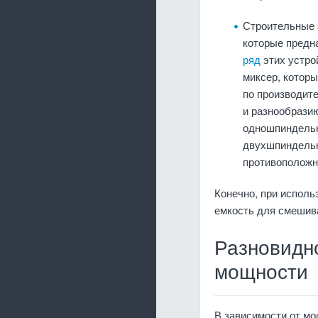
Строительные 
которые предн
ряд
этих устро
миксер, которы
по производите
и разнообрази
одношпиндельн
двухшпиндельн
противоположн
Конечно, при исполь
емкость для смешив
Разновидно
мощности
В зависимости от мо