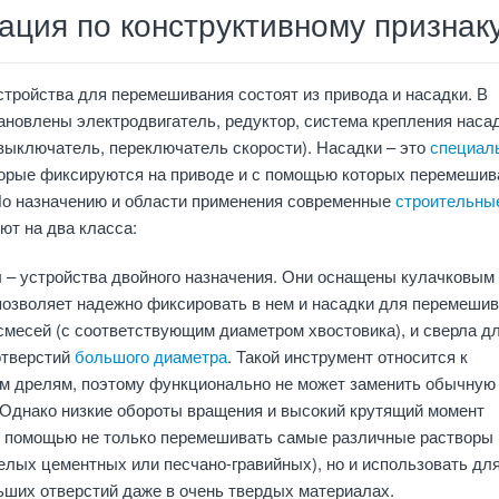
ация по конструктивному признак
стройства для перемешивания состоят из привода и насадки. В
ановлены электродвигатель, редуктор, система крепления насад
выключатель, переключатель скорости). Насадки – это
специал
торые фиксируются на приводе и с помощью которых перемеши
По назначению и области применения современные
строительны
т на два класса:
 – устройства двойного назначения. Они оснащены кулачковым
 позволяет надежно фиксировать в нем и насадки для перемеши
смесей (с соответствующим диаметром хвостовика), и сверла д
отверстий
большого диаметра
. Такой инструмент относится к
м дрелям, поэтому функционально не может заменить обычную
 Однако низкие обороты вращения и высокий крутящий момент
х помощью не только перемешивать самые различные растворы
елых цементных или песчано-гравийных), но и использовать дл
ьших отверстий даже в очень твердых материалах.