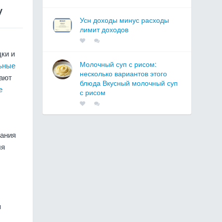
у
Усн доходы минус расходы
лимит доходов
ки и
Молочный суп с рисом:
ьные
несколько вариантов этого
вают
блюда Вкусный молочный суп
е
с рисом
вания
ля
я