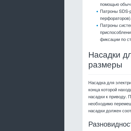
помощью обыч
Патроны SDS-p
перфораторов)
Патроны систе
приспособлени
фиксации по ст
Насадки д
размеры
Насадка для электри
конца которой наход
насадки к приводу. 
необходимо перемеш
насадки должен соо
Разновиднос