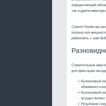
определяющей облас
так и дрели-миксеры
Совет! Когда мы вы
только его мощност
работать с ним буд
Разновидн
Строительные миксе
для фиксации насад
Кулачковый па
обжимного ключ
Кулачковый пат
осуществляют 
Резьбовое соед