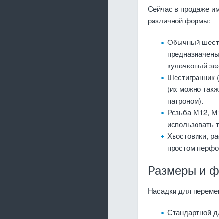
Сейчас в продаже им
различной формы:
Обычный шестиг
предназначены
кулачковый за
Шестигранник (
(их можно так
патроном).
Резьба М12, М
использовать 
Хвостовики, ра
простом перфо
Размеры и ф
Насадки для переме
Стандартной д