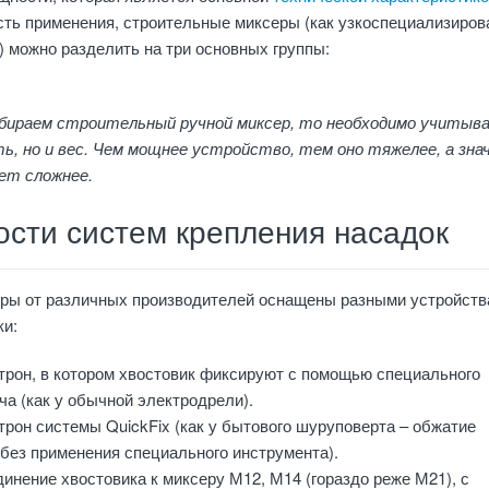
ть применения, строительные миксеры (как узкоспециализиров
) можно разделить на три основных группы:
бираем строительный ручной миксер, то необходимо учитыв
ь, но и вес. Чем мощнее устройство, тем оно тяжелее, а зна
ет сложнее.
ости систем крепления насадок
ры от различных производителей оснащены разными устройст
ки:
трон, в котором хвостовик фиксируют с помощью специального
а (как у обычной электродрели).
рон системы QuickFix (как у бытового шуруповерта – обжатие
без применения специального инструмента).
инение хвостовика к миксеру М12, М14 (гораздо реже М21), с