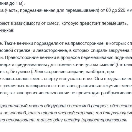
ина до 1 м).
а (часть, предназначенная для перемешивания) от 80 до 220 мм
ают в зависимости от смеси, которую предстоит перемешать.
нчиков:
. Такие венчики подразделяют на правосторонние, в которых с
асовой стрелке, и левосторонние, в которых спираль закручена 
ки. Правосторонние венчики в процессе перемешивания подним
вверх и предназначены для тяжелых или густых смесей (бетонн
ных, битумных). Левосторонние спирали, наоборот, при
 захватывают смесь сверху и опускают вниз. Они предназначе
 различных лакокрасочных составов, различных текучих смесе
ок, так как при их использовании не происходит разбрызгивани
троительный миксер оборудован системой реверса, обеспечи
к по часовой, так и против часовой стрелки, то для различны
но использовать только одну насадку (правостороннюю или