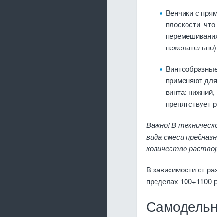
Венчики с пря
плоскости, что
перемешивания
нежелательно)
Винтообразные 
применяют для
винта: нижний,
препятствует 
Важно! В техническ
вида смеси предназ
количество раствор
В зависимости от ра
пределах 100÷1100 р
Самодельн