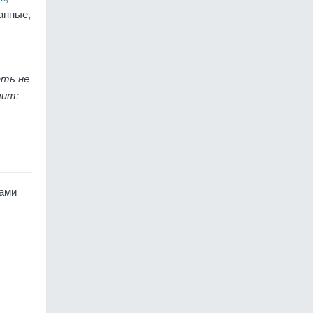
анные,
ать не
чит:
вами