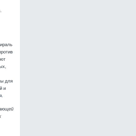
.
пираль
против
ают
ых,
ны для
й и
я.
вающей
х