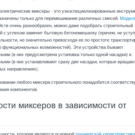
электрические миксеры - это узкоспециализированные инструм
азначены только для перемешивания различных смесей.
Модел
йств очень разнообразен, можно даже подобрать строительный
й с успехом заменит бытовую бетономешалку (причем, не уступ
льности, но значительно превосходя ее по простоте транспорти
ю функциональных возможностей). Эти устройства бывают
ыми (в них предусмотрена установка только одной насадки) и
ыми (в них устанавливают сразу две насадки, которые вращаю
ых направлениях).
зовании любого миксера строительного понадобится соответст
ания компонентов.
сти миксеров в зависимости от
щности, которая является основной
технической характеристик