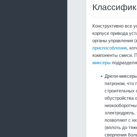
Классифик
Конструктивно все у
корпусе привода уст
органы управления (
приспособления
, ко
компоненты смеси. 
миксеры
подразделяю
Дрели-миксеры
патроном, что
строительных 
обустройства 
низкооборотны
электродрель.
позволяют с и
(вплоть до тяж
сверления бол