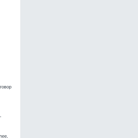
говор
,
лее,