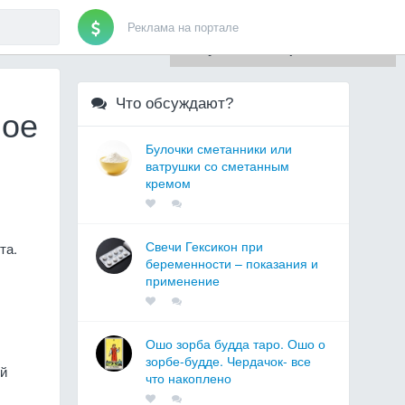
Реклама на портале
Для любых предложений по
сайту: artist71@cp9.ru
Что обсуждают?
ное
Булочки сметанники или
ватрушки со сметанным
кремом
Свечи Гексикон при
та.
беременности – показания и
применение
Ошо зорба будда таро. Ошо о
зорбе-будде. Чердачок- все
ой
что накоплено