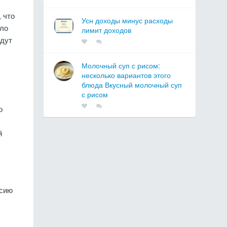
 что
Усн доходы минус расходы
сло
лимит доходов
удут
Молочный суп с рисом:
несколько вариантов этого
блюда Вкусный молочный суп
с рисом
о
й
ссию