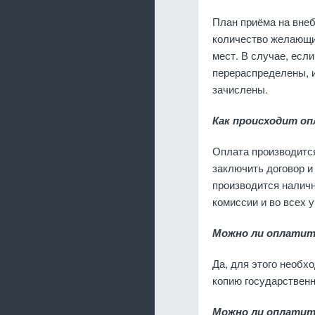
План приёма на внеб
количество желающи
мест. В случае, если
перераспределены, 
зачислены.
Как происходит о
Оплата производится
заключить договор и
производится налич
комиссии и во всех 
Можно ли оплатит
Да, для этого необх
копию государственн
Можно ли оплатит