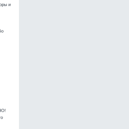
оры и
бо
НО!
то