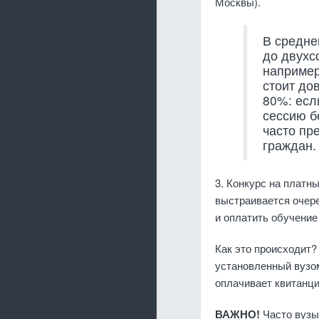
Москвы).
В средне
до двухс
например
стоит до
80%: есл
сессию бе
часто пр
граждан.
3. Конкурс на платн
выстраивается очере
и оплатить обучение
Как это происходит?
установленный вузом
оплачивает квитанци
ВАЖНО!
Часто вузы