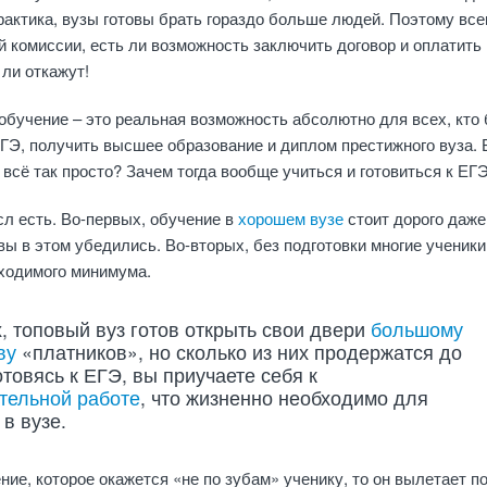
практика, вузы готовы брать гораздо больше людей. Поэтому все
й комиссии, есть ли возможность заключить договор и оплатить
 ли откажут!
 обучение – это реальная возможность абсолютно для всех, кто 
ГЭ, получить высшее образование и диплом престижного вуза. 
всё так просто? Зачем тогда вообще учиться и готовиться к ЕГ
л есть. Во-первых, обучение в
хорошем вузе
стоит дорого даже
вы в этом убедились. Во-вторых, без подготовки многие ученики
ходимого минимума.
х, топовый вуз готов открыть свои двери
большому
ву
«платников», но сколько из них продержатся до
отовясь к ЕГЭ, вы приучаете себя к
тельной работе
, что жизненно необходимо для
в вузе.
ние, которое окажется «не по зубам» ученику, то он вылетает п