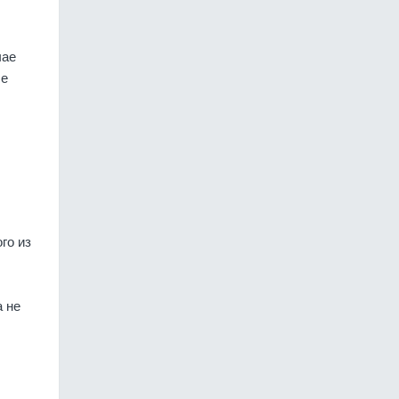
чае
ше
го из
а не