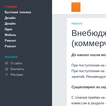
Главная
Бытовая техника
Дизайн
Дизайн
РЕМОНТ
Идеи
Внебюдж
Мебель
Ремонт
(коммер
Ремонт
До какого числа м
Рейтинги
О сайте
При поступлении на 
Контакты
При поступлении на
Реклама
занятий. Рекомендуе
Существует ли огр
С планом приёма на
комиссии в разделе