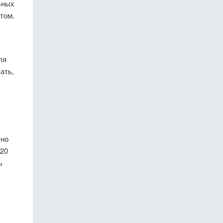
ьных
том.
ля
ать,
 но
 20
ь