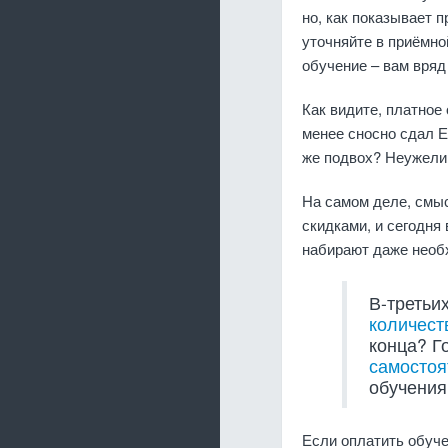
но, как показывает 
уточняйте в приёмно
обучение – вам вряд
Как видите, платное
менее сносно сдал Е
же подвох? Неужели 
На самом деле, смыс
скидками, и сегодня 
набирают даже необ
В-третьи
количест
конца? Г
самостоя
обучения 
Если оплатить обуче