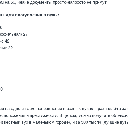
м на 50, иначе документы просто-напросто не примут.
ы для поступления в вузы:
36
рофильная) 27
ие 42
зык 22
40
я на одно и то же направление в разных вузах – разная. Это за
 расположения и престижности. В целом, можно получить образов
еизвестный вуз в маленьком городе), и за 500 тысяч (лучшие вуз