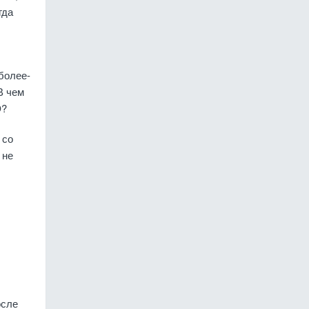
гда
более-
В чем
Э?
 со
 не
осле