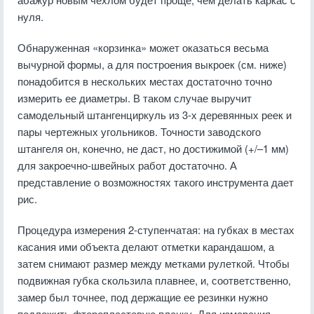
нуля.
Обнаруженная «корзинка» может оказаться весьма
вычурной формы, а для построения выкроек (см. ниже)
понадобится в нескольких местах достаточно точно
измерить ее диаметры. В таком случае выручит
самодельный штангенциркуль из 3-х деревянных реек и
пары чертежных угольников. Точности заводского
штангеля он, конечно, не даст, но достижимой (+/–1 мм)
для закроечно-швейных работ достаточно. А
представление о возможностях такого инструмента дает
рис.
Процедура измерения 2-ступенчатая: на губках в местах
касания ими объекта делают отметки карандашом, а
затем снимают размер между метками рулеткой. Чтобы
подвижная губка скользила плавнее, и, соответственно,
замер был точнее, под держащие ее резинки нужно
подложить фторопластовую пленку. Для измерения