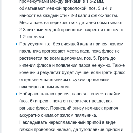
промежутками между витками в 1,5-2 мм,
обматывают медной проволокой, поз. 3 и 4, и
наносят на каждый стык 2-3 капли флюс-пасты.
Места паек на перекрестьях деталей обматывают
2-3 витками медной проволоки накрест и флюсуют
1-2 каплями.
Полусухим, т.е. без висящей капли припоя, жалом
паяльника прогревают места паек, пока флюс не
растечется по всем щелочкам, поз. 5. Греть до
кипения флюса и появления паров не нужно. Также
конечный результат будет лучше, если греть флюс
отдельным паяльником с сухим бронзовым
никелированным жалом.
Набирают каплю припоя, наносят на место пайки
(поз. 6) и греют, пока он не затечет везде, как
раньше флюс. Повисший внизу излишек припоя
аккуратно снимают жалом паяльника.
Накладывать нерасплавленный припой в виде
гибкой проволоки нельзя, да тугоплавкие припои и