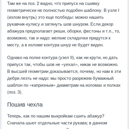
Там же на поз. 2 видно, что припуск на сшивку
геометрически не полностью подобен шаблону. В узле I
(излом внутрь) это еще полбеды: можно нашить
рукавчик-кулису и затянуть шов шнуром. Если декор
абажура предполагает рюши, оборки, фестоны и т.п., то,
возможно, так и надо: мелкие складочки придутся к
месту, а в изломе контура шнур не будет виден.
Однако на полке контура (узел II), как ни крути, но дать
припуск так, чтобы шов не «уехал», никак не возможно.
В высшей геометрии доказывается, почему, но нам в эти
дебри лезть не надо: мы просто разрежем бумажный
шаблон по «капризным» диаметрам на изломах и полках
(поз. 3).
Пошив чехла
Теперь, как по нашим выкройкам сшить абажур?
Сначала шьют отдельные части рукава; в данном