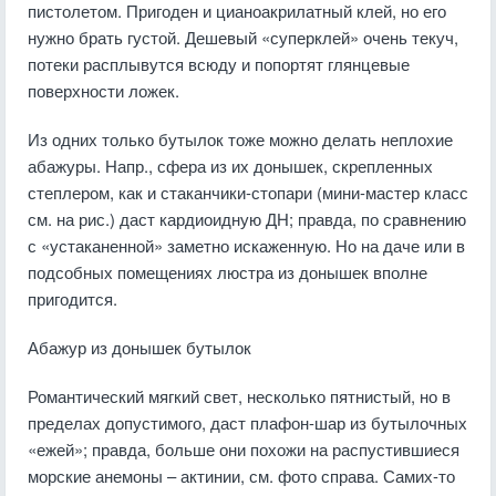
пистолетом. Пригоден и цианоакрилатный клей, но его
нужно брать густой. Дешевый «суперклей» очень текуч,
потеки расплывутся всюду и попортят глянцевые
поверхности ложек.
Из одних только бутылок тоже можно делать неплохие
абажуры. Напр., сфера из их донышек, скрепленных
степлером, как и стаканчики-стопари (мини-мастер класс
см. на рис.) даст кардиоидную ДН; правда, по сравнению
с «устаканенной» заметно искаженную. Но на даче или в
подсобных помещениях люстра из донышек вполне
пригодится.
Абажур из донышек бутылок
Романтический мягкий свет, несколько пятнистый, но в
пределах допустимого, даст плафон-шар из бутылочных
«ежей»; правда, больше они похожи на распустившиеся
морские анемоны – актинии, см. фото справа. Самих-то