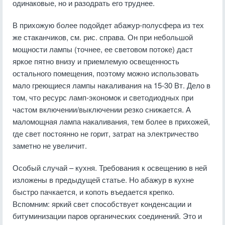
одинаковые, но и разодрать его труднее.
В прихожую более подойдет абажур-полусфера из тех
же стаканчиков, см. рис. справа. Он при небольшой
мощности лампы (точнее, ее световом потоке) даст
яркое пятно внизу и приемлемую освещенность
остального помещения, поэтому можно использовать
мало греющиеся лампы накаливания на 15-30 Вт. Дело в
том, что ресурс ламп-экономок и светодиодных при
частом включении/выключении резко снижается. А
маломощная лампа накаливания, тем более в прихожей,
где свет постоянно не горит, затрат на электричество
заметно не увеличит.
Особый случай – кухня. Требования к освещению в ней
изложены в предыдущей статье. Но абажур в кухне
быстро пачкается, и копоть въедается крепко.
Вспомним: яркий свет способствует конденсации и
битуминизации паров органических соединений. Это и