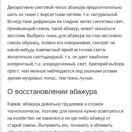
Декоративно-световой чехол абажура предпочтительно
шить из ткани с ворсистыми нитями, т.е. натуральной.
Вследствие дифракции на гладких нитях синтетики свет,
проникающий сквозь такой абажур, может оказаться
жестким. Выбрать ткань для абажура на-глаз несложно:
сквозь образец, плавно его поворачивая, смотрят на
какой-нибудь компактный яркий источник света;
желательно светодиодный, т.к. он дает наиболее
когерентный, т.е. упорядоченный, свет. Критерий выбора
прост: чем меньше наблюдается под разными углами
зрения муаровых полос, тем ткань лучше.
О восстановлении абажура
Каркас абажура довольно трудоемок и сложен
технологически, поэтому для начала нужно осмотреться
на хозяйстве: не завалялся ли где-либо абажур от
старой лампы. Выправить его, починить и обновить
абажур новым чехлом будет проще, чем делать каркас с