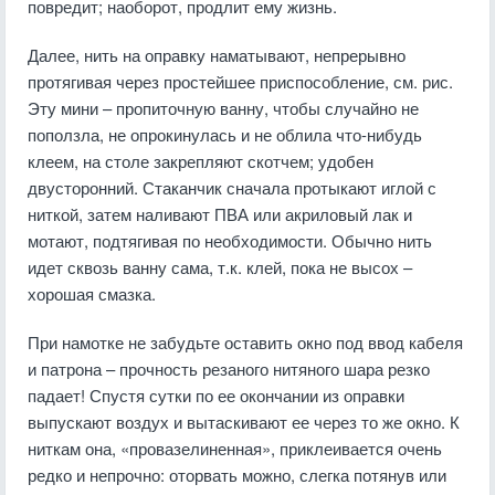
повредит; наоборот, продлит ему жизнь.
Далее, нить на оправку наматывают, непрерывно
протягивая через простейшее приспособление, см. рис.
Эту мини – пропиточную ванну, чтобы случайно не
поползла, не опрокинулась и не облила что-нибудь
клеем, на столе закрепляют скотчем; удобен
двусторонний. Стаканчик сначала протыкают иглой с
ниткой, затем наливают ПВА или акриловый лак и
мотают, подтягивая по необходимости. Обычно нить
идет сквозь ванну сама, т.к. клей, пока не высох –
хорошая смазка.
При намотке не забудьте оставить окно под ввод кабеля
и патрона – прочность резаного нитяного шара резко
падает! Спустя сутки по ее окончании из оправки
выпускают воздух и вытаскивают ее через то же окно. К
ниткам она, «провазелиненная», приклеивается очень
редко и непрочно: оторвать можно, слегка потянув или