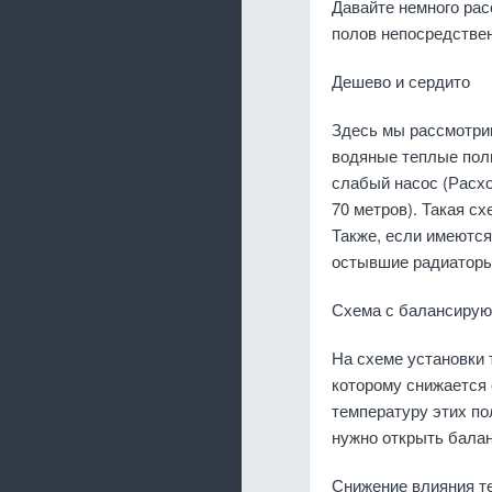
Давайте немного рас
полов непосредствен
Дешево и сердито
Здесь мы рассмотрим
водяные теплые пол
слабый насос (Расхо
70 метров). Такая с
Также, если имеются
остывшие радиаторы
Схема с балансирую
На схеме установки 
которому снижается 
температуру этих по
нужно открыть бала
Снижение влияния т