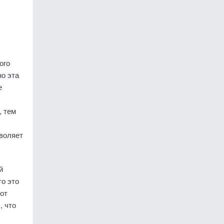
ого
но эта
е
, тем
зволяет
й
то это
от
, что