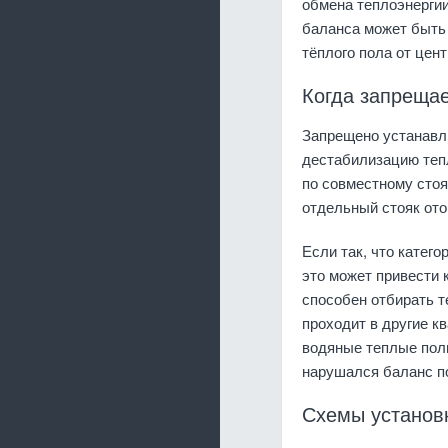
обмена теплоэнерги
баланса может быть 
тёплого пола от цен
Когда запрещае
Запрещено устанавли
дестабилизацию теп
по совместному стоя
отдельный стояк ото
Если так, что катег
это может привести 
способен отбирать т
проходит в другие к
водяные теплые полы
нарушался баланс по
Схемы установк