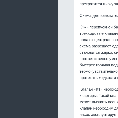
прекратится циркуля
Схема для взыскате
К1» - перепускной б
трехходовые клапаны
пола от центральног
схема разрешает сде
становится жарко, он
соответственно умен
быстрее горячая вод
термочувствительном
протекать жидкости
Клапан «К1» необход
квартиры. Такой кла
может вызвать весьм
клапан необходим дл
насос эксплуатирует