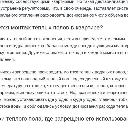
и между соседствующими квартирами. Но такая дестабилизация
устранена регуляторами, что, в свою очередь, заставляет сист
трального отопления расходовать дозированное число объема в
тся монтаж теплых полов в квартире?
вать теплый пол от отопления, если вы приведете тем самым
лого и гидравлического баланса между соседствующими кварти
ку отопления. Другими словами, это когда в каждой комнате ест
пления.
орически запрещено производить монтаж теплых водяных полов, 
к тому, что ваш водный теплый пол, подсоединенный к этому сто
емпературу на столько, что существенно снизит тепло, которое
вартиры, использующие этот стояк. Но, практически и теоретичес
 можно устанавливать где угодно и куда угодно, главное, чтобы
тока воды, и соблюдались условия дозирования расхода тепла
и теплого пола, где запрещено его использова