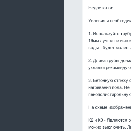
Недостатки:
Условия и необходи
1. Используйте тру
16мм лучше не испол
воды - будет малень
2. Длина трубы долж
укладки рекомендую
3. Бетонную стяжку
нагревания пола. Не
пенополистирольную 
На схеме изображены
К2 и К3 - Являются 
можно выключить. Ли