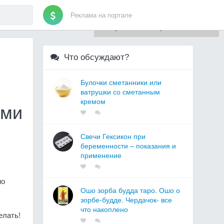
Реклама на портале
Для любых предложений по
сайту: artist71@cp9.ru
Что обсуждают?
Булочки сметанники или
ватрушки со сметанным
кремом
ами
Свечи Гексикон при
беременности – показания и
применение
но
Ошо зорба будда таро. Ошо о
зорбе-будде. Чердачок- все
что накоплено
елать!