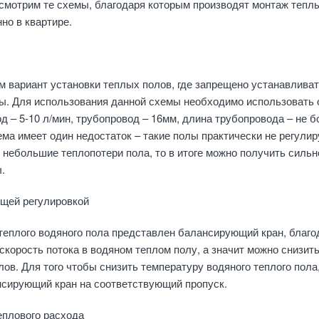
смотрим те схемы, благодаря которым производят монтаж тепл
но в квартире.
 вариант установки теплых полов, где запрещено устанавлива
ы. Для использования данной схемы необходимо использовать 
д – 5-10 л/мин, трубопровод – 16мм, длина трубопровода – не б
хема имеет один недостаток – такие полы практически не регулир
 небольшие теплопотери пола, то в итоге можно получить сильн
.
щей регулировкой
теплого водяного пола представлен балансирующий кран, благо
скорость потока в водяном теплом полу, а значит можно снизит
лов. Для того чтобы снизить температуру водяного теплого пола
нсирующий кран на соответствующий пропуск.
еплового расхода