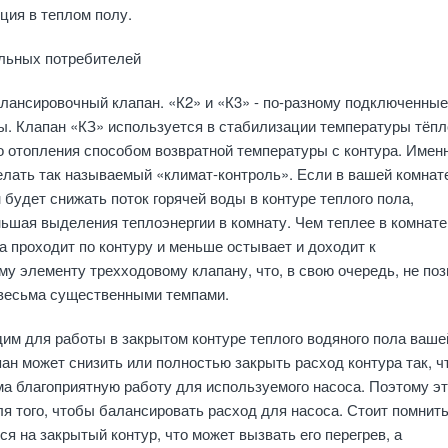
ция в теплом полу.
льных потребителей
алансировочный клапан. «К2» и «К3» - по-разному подключенные
. Клапан «КЗ» используется в стабилизации температуры тёпл
о отопления способом возвратной температуры с контура. Имен
лать так называемый «климат-контроль». Если в вашей комнат
 будет снижать поток горячей воды в контуре теплого пола,
ьшая выделения теплоэнергии в комнату. Чем теплее в комнате
а проходит по контуру и меньше остывает и доходит к
у элементу трехходовому клапану, что, в свою очередь, не по
 весьма существенными темпами.
им для работы в закрытом контуре теплого водяного пола ваше
пан может снизить или полностью закрыть расход контура так, ч
а благоприятную работу для используемого насоса. Поэтому эт
я того, чтобы балансировать расход для насоса. Стоит помнить
ся на закрытый контур, что может вызвать его перегрев, а