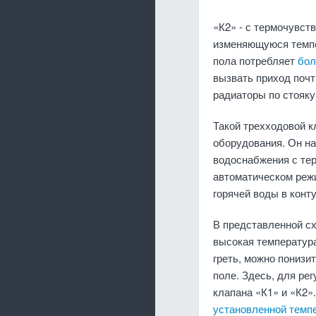
«К2» - с термочувст
изменяющуюся темпер
пола потребляет
бол
вызвать приход поч
радиаторы по стояку
Такой трехходовой к
оборудования. Он н
водоснабжения с тер
автоматическом режи
горячей воды в конт
В представленной сх
высокая температура
греть, можно понизи
поле. Здесь, для ре
клапана «К1» и «К2»
установленной темп