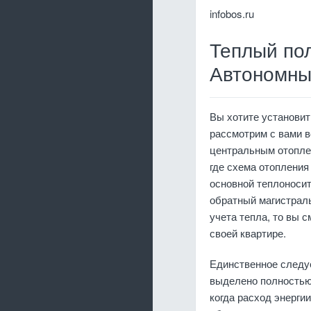
infobos.ru
Теплый пол
Автономны
Вы хотите установит
рассмотрим с вами в
центральным отоплен
где схема отопления
основной теплоноси
обратный магистраль
учета тепла, то вы 
своей квартире.
Единственное следуе
выделено полностью 
когда расход энерги