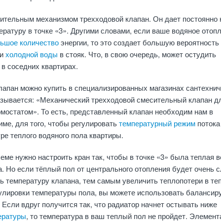
вительным механизмом трехходовой клапан. Он дает постоянно 
атуру в точке «3». Другими словами, если ваше водяное отоп
ьшое количество
энергии, то это создает большую вероятность
ти
холодной воды
в стояк. Что, в свою очередь, может остудить
 в соседних квартирах.
лапан можно купить в специализированных магазинах сантехнич
азывается: «Механический трехходовой смесительный клапан д
мостатом». То есть, представленный клапан необходим нам в
ме, для того, чтобы регулировать
температурный режим
потока
уре теплого водяного пола квартиры.
еме нужно настроить кран так, чтобы в точке «3» была теплая 
. Но если тёплый пол от центрального отопления будет очень 
ть температуру клапана, тем самым увеличить теплопотери в те
гулировки температуры пола, вы можете использовать баланси
. Если вдруг получится так, что радиатор начнет остывать ниже
ературы
, то температура в ваш теплый пол не пройдет. Элемент