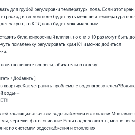
вать для грубой регулировки температуры пола. Если этот кран
 то расход в теплом поле будет чуть меньше и температура пол
удет закрыт, то КПД пола будет максимальным.
ставить балансировочный клапан, но они в 10 раз могут быть до
чуть помаленьку регулировать кран К1 и можно добиться
йки.
е понятно пишите вопросы, обязательно отвечу!
тать / Добавить ]
 в квартиреКак устранить проблемы с водонагревателем?Водян
й воды---
ЕТ!!!
атей касающихся систем водоснабжения и отопленияМонтажны
емы, чертежи, фото, описание.Если надоело читать, можно посм
рник по системам водоснабжения и отопления