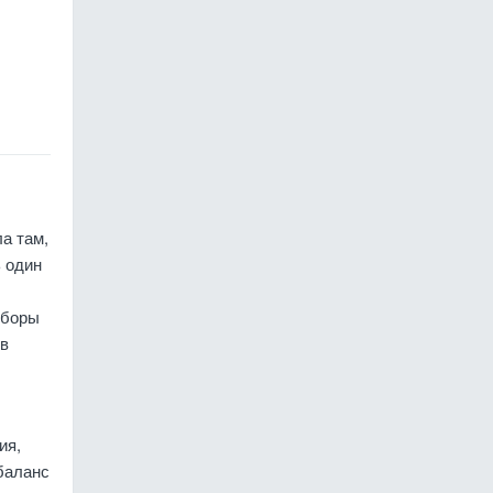
а там,
ь один
иборы
 в
ия,
баланс