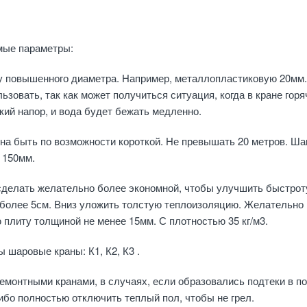
мые параметры:
бу повышенного диаметра. Например, металлопластиковую 20мм.
ьзовать, так как может получиться ситуация, когда в кране горя
кий напор, и вода будет бежать медленно.
на быть по возможности короткой. Не превышать 20 метров. Ша
 150мм.
 сделать желательно более экономной, чтобы улучшить быстрот
 более 5см. Вниз уложить толстую теплоизоляцию. Желательно
плиту толщиной не менее 15мм. С плотностью 35 кг/м3.
 шаровые краны: К1, К2, К3 .
ремонтными кранами, в случаях, если образовались подтеки в по
бо полностью отключить теплый пол, чтобы не грел.