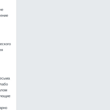
не
ление
еского
ля
весьма
слабо
плом
рующие
арно