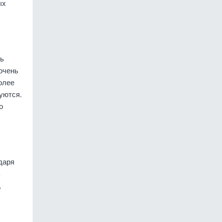
ых
ть
очень
олее
уются.
о
даря
ь
,