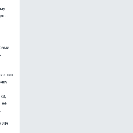
ему
оды.
рами
ь
так как
яку,
ки,
 не
.
ние