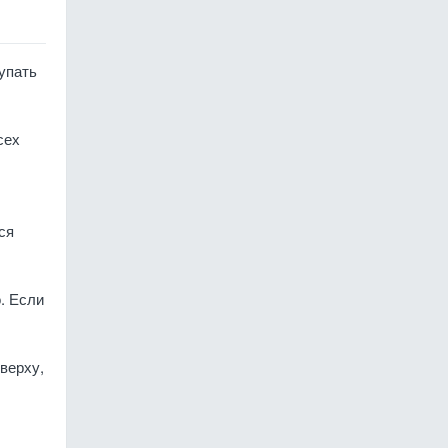
упать
сех
ся
. Если
верху,