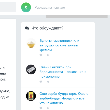
Реклама на портале
Для любых предложений по
сайту: artist71@cp9.ru
Что обсуждают?
Булочки сметанники или
ватрушки со сметанным
кремом
Свечи Гексикон при
ели
беременности – показания и
шено
применение
вой,
нужно,
Ошо зорба будда таро. Ошо о
од из
зорбе-будде. Чердачок- все
что накоплено