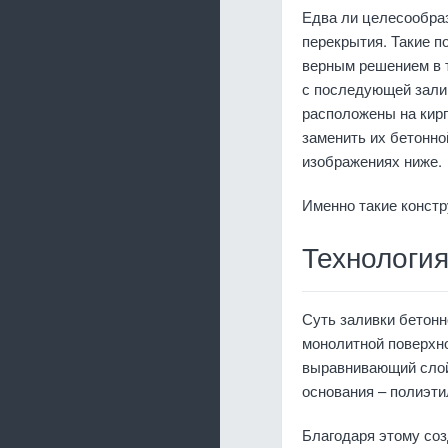
Едва ли целесообраз
перекрытия. Такие п
верным решением в 
с последующей залив
расположены на кирп
заменить их бетонн
изображениях ниже.
Именно такие констр
Технология
Суть заливки бетонн
монолитной поверхн
выравнивающий слой 
основания – полиэти
Благодаря этому соз