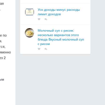
мая
.
Усн доходы минус расходы
лимит доходов
Молочный суп с рисом:
несколько вариантов этого
е по
блюда Вкусный молочный суп
м.
с рисом
ся,
именно
ез 2
ным