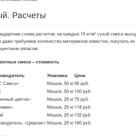
ый. Расчеты
ндартная схема расчетов: на каждые 15 кг/м² сухой смеси выхо
и даже требуемое количество материалов известно, покупать их
оцентным запасом.
ментные смеси – стоимость
изводитель
Упаковка
Цена
С Смеси»
Мешок, 50 кг
95 руб.
X
Мешок, 50 кг
100 руб.
енный цветок»
Мешок, 25 кг
75 руб.
имин»
Мешок, 25 кг
118 руб.
el
Мешок, 25 кг
132 руб
зводитель: «Церезит»
Мешок, 25 кг
160 руб.