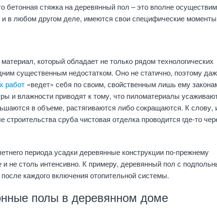
то бетонная стяжка на деревянный пол – это вполне осуществи
ак и в любом другом деле, имеются свои специфические моменты
 материал, который обладает не только рядом технологических
дним существенным недостатком. Оно не статично, поэтому даж
х работ
«ведет» себя по своим, свойственным лишь ему закона
ры и влажности приводят к тому, что пиломатериалы усаживают
ьшаются в объеме, растягиваются либо сокращаются. К слову, 
ле строительства сруба чистовая отделка проводится где-то чер
летнего периода усадки деревянные конструкции по-прежнему
е и не столь интенсивно. К примеру, деревянный пол с подполь
 после каждого включения отопительной системы.
онные полы в деревянном доме