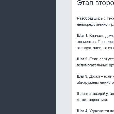
Этап второ
Разобравшись с техн
непосредственно к р
Шаг 1.
Вначале демо
элементов. Проверяю
эксплуатации, то их
Шаг 2.
Если лаги ус
вспомогательные бр
Шаг 3.
Доски – если 
обнаружены немного
Шляпки гвоздей утап
может порваться.
Шаг 4.
Удаляются пл