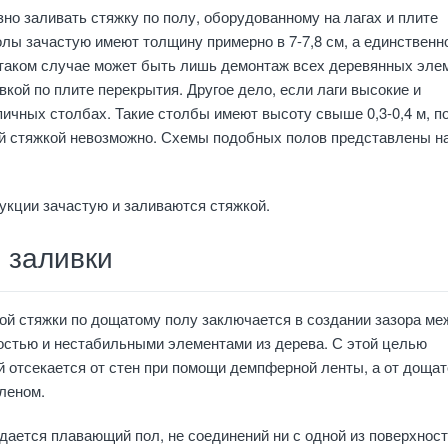
но заливать стяжку по полу, оборудованному на лагах и плите
олы зачастую имеют толщину примерно в 7-7,8 см, а единственн
таком случае может быть лишь демонтаж всех деревянных эле
кой по плите перекрытия. Другое дело, если лаги высокие и
ичных столбах. Такие столбы имеют высоту свыше 0,3-0,4 м, п
ой стяжкой невозможно. Схемы подобных полов представлены н
укции зачастую и заливаются стяжкой.
 заливки
ой стяжки по дощатому полу заключается в создании зазора ме
остью и нестабильными элементами из дерева. С этой целью
отсекается от стен при помощи демпферной ленты, а от дощат
леном.
дается плавающий пол, не соединений ни с одной из поверхност