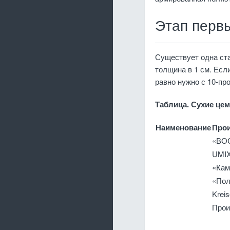
Этап перв
Существует одна ста
толщина в 1 см. Есл
равно нужно с 10-пр
Таблица. Сухие це
Наименование
Про
«ВО
UMI
«Кам
«Пол
Kreis
Прои