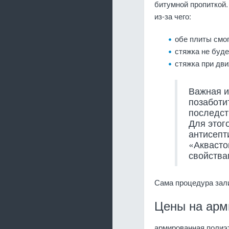
битумной пропиткой.
из-за чего:
обе плиты смо
стяжка не буде
стяжка при дви
Важная и
позаботи
последст
Для этог
антисепт
«Акваст
свойства
Сама процедура зали
Цены на арм
армированная полиэ