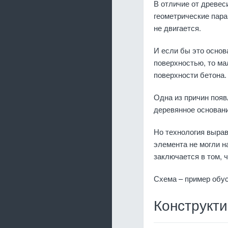
В отличие от древес
геометрические пара
не двигается.
И если бы это основ
поверхностью, то м
поверхности бетона.
Одна из причин появ
деревянное основан
Но технология вырав
элемента не могли на
заключается в том, 
Схема – пример обу
Конструкт