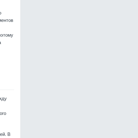
о
ментов
оэтому
а
жду
ого
ей. В