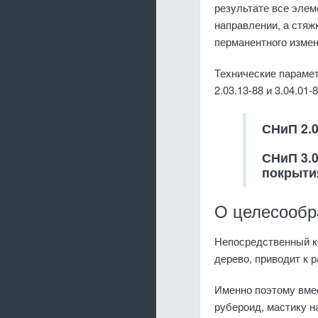
результате все элем
направлении, а стяж
перманентного измен
Технические парамет
2.03.13-88 и 3.04.01-8
СНиП 2.0
СНиП 3.
покрыти
О целесообр
Непосредственный ко
дерево, приводит к 
Именно поэтому вме
рубероид, мастику н