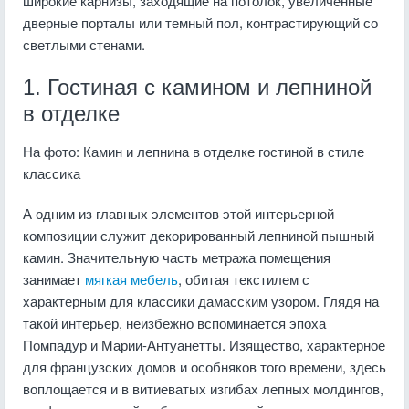
широкие карнизы, заходящие на потолок, увеличенные
дверные порталы или темный пол, контрастирующий со
светлыми стенами.
1. Гостиная с камином и лепниной
в отделке
На фото: Камин и лепнина в отделке гостиной в стиле
классика
А одним из главных элементов этой интерьерной
композиции служит декорированный лепниной пышный
камин. Значительную часть метража помещения
занимает
мягкая мебель
, обитая текстилем с
характерным для классики дамасским узором. Глядя на
такой интерьер, неизбежно вспоминается эпоха
Помпадур и Марии-Антуанетты. Изящество, характерное
для французских домов и особняков того времени, здесь
воплощается и в витиеватых изгибах лепных молдингов,