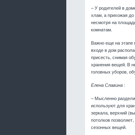
– У родителей в дом
хлам, а прихожая до 
несмотря на площадь
комнатам.
Важно еще на этапе
входе в дом распол
присесть, снимая об
хранения вещей. В н
головных уборов, об
Елена Славина
:
– Мысленно разделит
используют для хран
зеркала, верхний (в
потолков позволяет,
сезонных вещей.