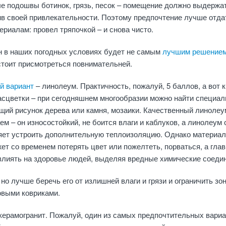
е подошвы ботинок, грязь, песок – помещение должно выдержат
ив своей привлекательности. Поэтому предпочтение лучше отда
риалам: провел тряпочкой – и снова чисто.
н в наших погодных условиях будет не самым
лучшим решение
стоит присмотреться повнимательней.
й вариант
– линолеум. Практичность, пожалуй, 5 баллов, а вот 
асцветки – при сегодняшнем многообразии можно найти специа
щий рисунок дерева или камня, мозаики. Качественный линолеу
м – он износостойкий, не боится влаги и каблуков, а линолеум 
яет устроить дополнительную теплоизоляцию. Однако материал
жет со временем потерять цвет или пожелтеть, порваться, а глав
влиять на здоровье людей, выделяя вредные химические соеди
но лучше беречь его от излишней влаги и грязи и ограничить зо
овыми ковриками.
керамогранит. Пожалуй, один из самых предпочтительных вариа