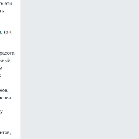
ь эти
ть
м
, то к
красота
льный
м
с
ное,
нения.
ну
нтов,