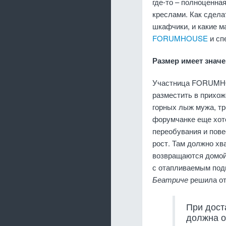
где-то – полноценна
креслами. Как сдела
шкафчики, и какие 
FORUMHOUSE
и сп
Размер имеет знач
Участница FORUM
разместить в прихож
горных лыж мужа, тр
форумчанке еще хот
переобувания и пове
рост. Там должно хв
возвращаются домой 
с отапливаемым подв
Беатриче
решила от
При дост
должна о