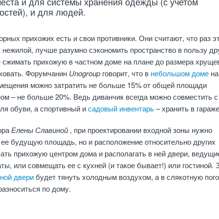
места и для системы хранения одежды (с учетом
остей), и для людей.
орных прихожих есть и свои противники. Они считают, что раз э
 нежилой, лучше разумно сэкономить пространство в пользу др
е сжимать прихожую в частном доме на плане до размера хруще
иковать. Форумчанин
Unogroup
говорит, что в
небольшом доме
на
мещения можно затратить не больше 15% от общей площади
ном – не больше 20%. Ведь диванчик всегда можно совместить с
ля обуви, а спортивный и
садовый инвентарь
– хранить в гараже
ора
Елены Славиной
, при проектировании входной зоны нужно
 ее будущую площадь, но и расположение относительно других
лать прихожую центром дома и располагать в ней двери, ведущи
ты, или совмещать ее с кухней (и такое бывает!) или гостиной. 
ной двери
будет тянуть холодным воздухом, а в слякотную пог
разноситься по дому.