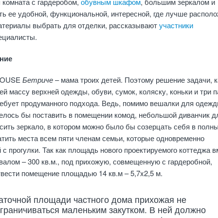
я комната с гардеробом,
обувным шкафом
, большим зеркалом и
ть ее удобной, функциональной, интересной, где лучше распол
материалы выбрать для отделки, рассказывают
участники
ециалисты.
ение
HOUSE
Бетриче
– мама троих детей. Поэтому решение задачи, к
ей массу верхней одежды, обуви, сумок, коляску, коньки и три 
ебует продуманного подхода. Ведь, помимо вешалки для одежд
елось бы поставить в помещении комод, небольшой диванчик д
сить зеркало, в котором можно было бы созерцать себя в полн
атить места всем пяти членам семьи, которые одновременно
с прогулки. Так как площадь нового проектируемого коттеджа в
алом – 300 кв.м., под прихожую, совмещенную с гардеробной,
вести помещение площадью 14 кв.м – 5,7x2,5 м.
аточной площади частного дома прихожая не
граничиваться маленьким закутком. В ней должно