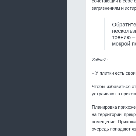
сочетающий в себе б
загрязнениям и исти
Обратите
нескольз
трению –
мокрой п
Zalina7
:
– У плитки есть сво
Чтобы избавиться о
устраивают в прихо
Планировка прихоже
на территории, прек
помещение. Прихожа
очередь попадают жи