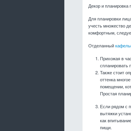
Декор и планировка 
Для планировки лица
учесть множество д
комфортным, следует
Отделанный
кафель
Прихожая в ча
спланировать 
Также стоит оп
оттенка многое
помещении, кот
Простая плани
Если рядом с п
вытяжки устано
как впитывани
пищи.