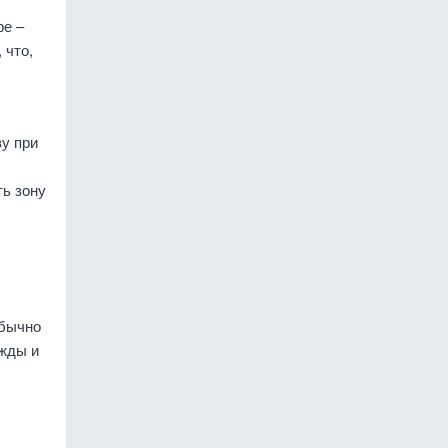
ре –
 что,
у при
ть зону
обычно
ежды и