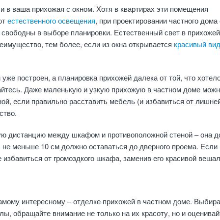
и в ваша прихожая с окном. Хотя в квартирах эти помещения
ют
естественного освещения
, при проектировании частного дома 
свободны в выборе планировки. Естественный свет в прихожей
реимущество, тем более, если из окна открывается
красивый ви
 уже построен, а планировка прихожей далека от той, что хотел
айтесь. Даже маленькую и узкую прихожую в частном доме мож
ой, если правильно расставить мебель (и избавиться от лишней
ство.
ю дистанцию между шкафом и противоположной стеной – она 
 не меньше 10 см должно оставаться до дверного проема. Если 
е избавиться от громоздкого шкафа, заменив его красивой вешал
амому интересному – отделке прихожей в частном доме. Выбир
ы, обращайте внимание не только на их красоту, но и оценивай