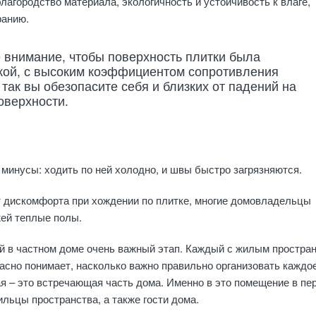
лагородство материала, экологичность и устойчивость к влаге,
ранию.
 внимание, чтобы поверхность плитки была
кой, с высоким коэффициентом сопротивления
 так вы обезопасите себя и близких от падений на
оверхности.
и минусы: ходить по ней холодно, и швы быстро загрязняются.
т дискомфорта при хождении по плитке, многие домовладельцы
жей теплые полы.
й в частном доме очень важный этап. Каждый с жилым простра
расно понимает, насколько важно правильно организовать каждо
я – это встречающая часть дома. Именно в это помещение в пе
льцы пространства, а также гости дома.