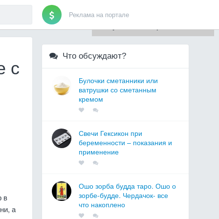
Реклама на портале
Для любых предложений по
сайту: artist71@cp9.ru
Что обсуждают?
е с
Булочки сметанники или
ватрушки со сметанным
кремом
Свечи Гексикон при
беременности – показания и
применение
Ошо зорба будда таро. Ошо о
зорбе-будде. Чердачок- все
 в
что накоплено
ни, а