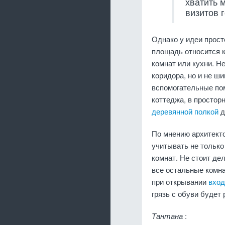
хватить 
визитов г
Однако у идеи прост
площадь относится к
комнат или кухни. Н
коридора, но и не ш
вспомогательные по
коттеджа, в простор
деревянной полкой
д
По мнению архитект
учитывать не только
комнат. Не стоит де
все остальные комна
при открывании
вход
грязь с обуви будет 
Тантана
: