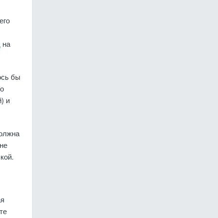
его
д
на
ось бы
но
) и
должна
не
кой.
ая
те