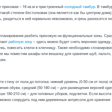
е прихожая – 16 кв.м и пристроенный
холодный тамбур
. В тамбу
такой степени бестолковая (она является как бы центром дома),
, раздеться в ней нормально невозможно, и грязь разносится по
 планирования разбить прихожую на функциональные зоны. Сраз
агают
рабочую зону
– здесь можно будет снять верхнюю одежду,
увь, повесить ключи в ключницу. Также необходимо спланирова
ее мы поместим шкафы или вешалку для хранения шуб, пальто,
уви.
е стену от пола до потолка: нижний уровень (0-50 см от пола) 
ения обуви, средний (50-180 см) – для размещения верхней од
ыше 180-210 см) – для головных уборов, подсветки. Если высота
 можно соорудить под ним деревянные антресоли для хранения