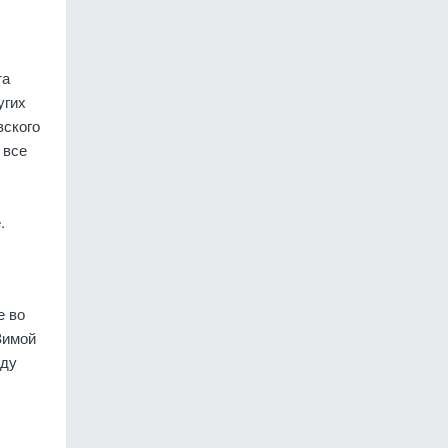
та
угих
вского
 все
.
е во
Зимой
оду