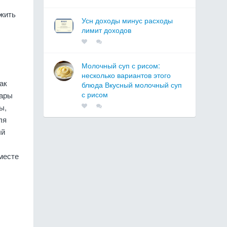
ожить
Усн доходы минус расходы
лимит доходов
Молочный суп с рисом:
несколько вариантов этого
ак
блюда Вкусный молочный суп
с рисом
пары
ы,
ля
ый
месте