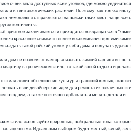
исе очень мало доступных всем уголков, где можно уединиться
а или в тени экзотических растений. По этому, как только наст
рают чемоданы и отправляются на поиски таких мест, чаще всего
ругие континенты.
всё приятное заканчивается и приходится возвращаться в “каме
только красочные снимки и теплые воспоминания долгими зимн
м создать такой райский уголок у себя дома и получать удовол
или дом не позволяют вам организовать зимний сад или вы не г
 квартиру в тропическом стиле, то такой зоной отдыха и релакс
го стиля лежит объединение культур и традиций южных, экзоти
т черпать свои дизайнерские идеи для ремонта из различных ст
ким-то одним, а также постоянно добавлять и менять детали и
ском стиле используйте природные, нейтральные тона, которые
 насыщенными. Идеальным выбором будет желтый, синий, зел