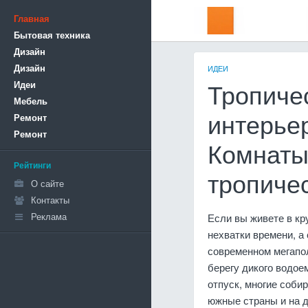
Главная
Бытовая техника
Дизайн
Дизайн
ИДЕИ
Идеи
Тропиче
Мебель
Ремонт
интерьер
Ремонт
Комнаты
Рейтинги
тропиче
О сайте
Контакты
Реклама
Если вы живете в кр
нехватки времени, а
современном мегапол
берегу дикого водоем
отпуск, многие соби
южные страны и на д