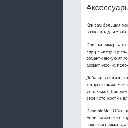
Аксессуар
Как вам большая мор
развесить для хран
Или, например, стек
внутрь свечу и у ва
романтическую атмос
ароматические палоч
Добавят экзотическо
которые так же можн
моллюсков. Вообще, 
своей стойкости к вл
DecorateMe . Обновл
Если вы живете в кр
нехватки времени, а