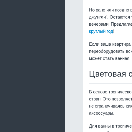
Но рано или поздно 
джунгли”. Остаются 
вечерами. Предлагае
круглый год
!
Если ваша квартира 
переоборудовать всю
может стать ванная.
Цветовая 
В основе тропическо
стран. Это позволяе
не ограничиваясь ка
аксессуары.
Для ванны в тропиче