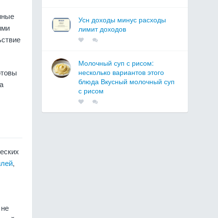
нные
Усн доходы минус расходы
ими
лимит доходов
ьствие
Молочный суп с рисом:
отовы
несколько вариантов этого
блюда Вкусный молочный суп
а
с рисом
ческих
илей
,
 не