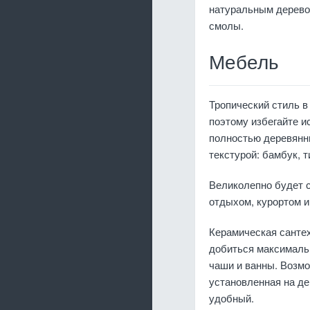
натуральным деревом
смолы.
Мебель
Тропический стиль 
поэтому избегайте и
полностью деревянн
текстурой: бамбук, т
Великолепно будет с
отдыхом, курортом и
Керамическая санте
добиться максимальн
чаши и ванны. Возмо
установленная на де
удобный.