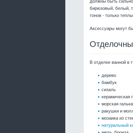
должны быть сильно
бирюзовый, белый, т
тонов - только теплы
Аксессуары могут бы
Отделочны
В отделке ванной в
дерево
бамбук
сизаль
керамическая 
морская галька
ракушки и мол
мозаика из сте
натуральный к
медь, бронза