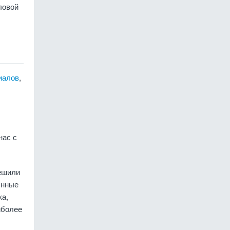
ловой
иалов
,
нас с
решили
янные
ка,
иболее