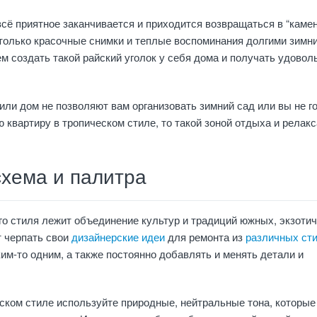
всё приятное заканчивается и приходится возвращаться в “каме
только красочные снимки и теплые воспоминания долгими зимн
м создать такой райский уголок у себя дома и получать удовол
или дом не позволяют вам организовать зимний сад или вы не г
 квартиру в тропическом стиле, то такой зоной отдыха и релакс
схема и палитра
го стиля лежит объединение культур и традиций южных, экзоти
т черпать свои
дизайнерские идеи
для ремонта из
различных ст
ким-то одним, а также постоянно добавлять и менять детали и
ском стиле используйте природные, нейтральные тона, которые