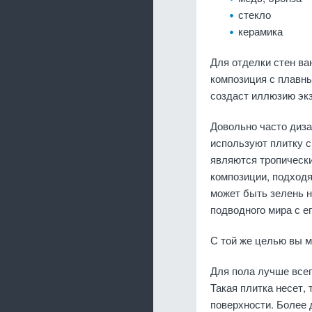
стекло
керамика
Для отделки стен ва
композиция с плавн
создаст иллюзию экз
Довольно часто диз
используют плитку с
являются тропическ
композиции, подход
может быть зелень н
подводного мира с е
С той же целью вы м
Для пола лучше всег
Такая плитка несет, 
поверхности. Более 