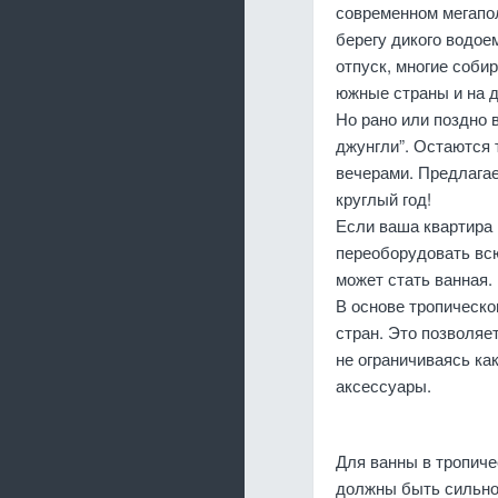
современном мегапол
берегу дикого водоем
отпуск, многие соби
южные страны и на д
Но рано или поздно 
джунгли”. Остаются 
вечерами. Предлагае
круглый год!
Если ваша квартира 
переоборудовать всю
может стать ванная.
В основе тропическо
стран. Это позволяе
не ограничиваясь ка
аксессуары.
Для ванны в тропиче
должны быть сильно