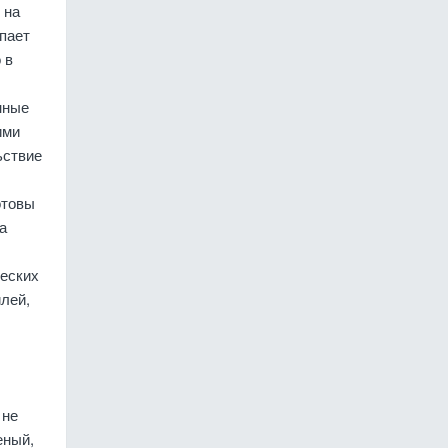
 на
упает
 в
нные
ими
ьствие
отовы
а
ческих
илей,
 не
еный,