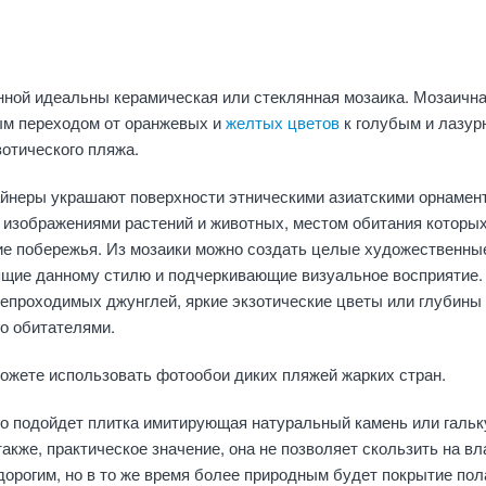
нной идеальны керамическая или стеклянная мозаика. Мозаичн
ым переходом от оранжевых и
желтых цветов
к голубым и лазу
отического пляжа.
айнеры украшают поверхности этническими азиатскими орнамен
 изображениями растений и животных, местом обитания которы
ие побережья. Из мозаики можно создать целые художественны
ящие данному стилю и подчеркивающие визуальное восприятие.
епроходимых джунглей, яркие экзотические цветы или глубины
го обитателями.
ожете использовать фотообои диких пляжей жарких стран.
о подойдет плитка имитирующая натуральный камень или гальк
также, практическое значение, она не позволяет скользить на в
дорогим, но в то же время более природным будет покрытие пол