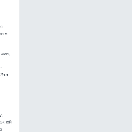
ая
рным
тами,
х
е
 Это
у.
лажной
а