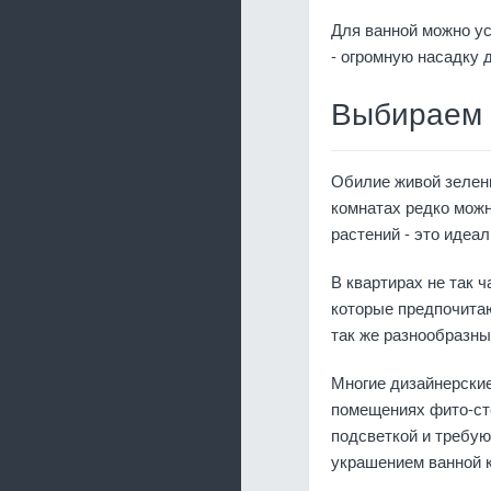
Для ванной можно ус
- огромную насадку 
Выбираем 
Обилие живой зелен
комнатах редко можн
растений - это идеал
В квартирах не так 
которые предпочитаю
так же разнообразн
Многие дизайнерски
помещениях фито-ст
подсветкой и требую
украшением ванной 