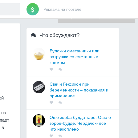
Реклама на портале
Для любых предложений по
сайту: artist71@cp9.ru
Что обсуждают?
Булочки сметанники или
ватрушки со сметанным
кремом
Свечи Гексикон при
беременности – показания и
применение
ой
 на
Ошо зорба будда таро. Ошо о
упает
зорбе-будде. Чердачок- все
 в
что накоплено