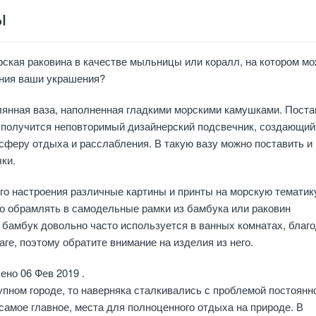
ы
ская раковина в качестве мыльницы или коралл, на котором м
ения ваши украшения?
лянная ваза, наполненная гладкими морскими камушками. Поста
с получится неповторимый дизайнерский подсвечник, создающий
феру отдыха и расслабления. В такую вазу можно поставить и
ки.
го настроения различные картины и принты на морскую тематик
о обрамлять в самодельные рамки из бамбука или раковин
бамбук довольно часто используется в ванных комнатах, благ
аге, поэтому обратите внимание на изделия из него.
ено 06 Фев 2019 .
упном городе, то наверняка сталкивались с проблемой постоянн
 самое главное, места для полноценного отдыха на природе. В