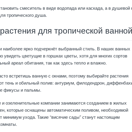
тановить смеситель в виде водопада или каскада, а в душевой 
для тропического душа.
растения для тропической ванно
и наиболее ярко подчеркнёт выбранный стиль. В наших ванных
о увидеть цветущие в горшках цветы, хотя для многих сортов
ьный ареал обитания, так как здесь тепло и влажно.
часто встретишь ванную с окнами, поэтому выбирайте растения
т тень и обильный полив: антуриум, филодендрон, диффенбахи
ые фикусы и пальмы.
е и озеленительные компании занимаются созданием в жилых
ен, которые оснащены автоматическим поливом, необходимой
т минимум ухода. Такие “висячие сады” станут настоящим
комнаты.