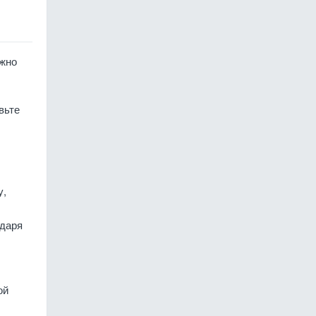
ожно
вьте
у,
одаря
ой