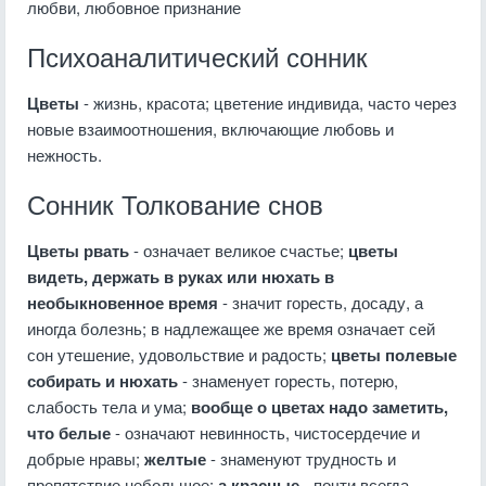
любви, любовное признание
Психоаналитический сонник
Цветы
- жизнь, красота; цветение индивида, часто через
новые взаимоотношения, включающие любовь и
нежность.
Сонник Толкование снов
Цветы рвать
- означает великое счастье;
цветы
видеть, держать в руках или нюхать в
необыкновенное время
- значит горесть, досаду, а
иногда болезнь; в надлежащее же время означает сей
сон утешение, удовольствие и радость;
цветы полевые
собирать и нюхать
- знаменует горесть, потерю,
слабость тела и ума;
вообще о цветах надо заметить,
что белые
- означают невинность, чистосердечие и
добрые нравы;
желтые
- знаменуют трудность и
препятствие небольшое;
а красные
- почти всегда