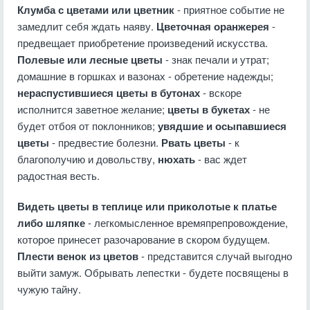
Клумба с цветами или цветник
- приятное событие не
замедлит себя ждать наяву.
Цветочная оранжерея
-
предвещает приобретение произведений искусства.
Полевые или лесные цветы
- знак печали и утрат;
домашние в горшках и вазонах - обретение надежды;
нераспустившиеся цветы в бутонах
- вскоре
исполнится заветное желание;
цветы в букетах
- не
будет отбоя от поклонников;
увядшие и осыпавшиеся
цветы
- предвестие болезни.
Рвать цветы
- к
благополучию и довольству,
нюхать
- вас ждет
радостная весть.
Видеть цветы в теплице или приколотые к платье
либо шляпке
- легкомысленное времяпрепровождение,
которое принесет разочарование в скором будущем.
Плести венок из цветов
- представится случай выгодно
выйти замуж. Обрывать лепестки - будете посвящены в
чужую тайну.