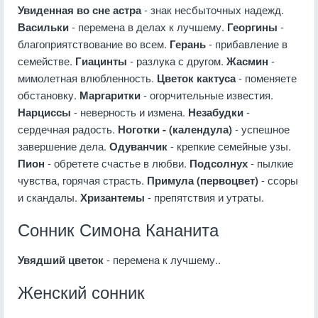
Увиденная во сне астра
- знак несбыточных надежд.
Васильки
- перемена в делах к лучшему.
Георгины
-
благоприятствование во всем.
Герань
- прибавление в
семействе.
Гиацинты
- разлука с другом.
Жасмин
-
мимолетная влюбленность.
Цветок кактуса
- поменяете
обстановку.
Маргаритки
- огорчительные известия.
Нарциссы
- неверность и измена.
Незабудки
-
сердечная радость.
Ноготки - (календула)
- успешное
завершение дела.
Одуванчик
- крепкие семейные узы.
Пион
- обретете счастье в любви.
Подсолнух
- пылкие
чувства, горячая страсть.
Примула (первоцвет)
- ссоры
и скандалы.
Хризантемы
- препятствия и утраты.
Сонник Симона Кананита
Увядший цветок
- перемена к лучшему..
Женский сонник