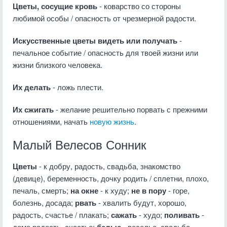
Цветы, сосущие кровь
- коварство со стороны
любимой особы / опасность от чрезмерной радости.
Искусственные цветы видеть или получать
-
печальное событие / опасность для твоей жизни или
жизни близкого человека.
Их делать
- ложь плести.
Их сжигать
- желание решительно порвать с прежними
отношениями, начать
новую жизнь
.
Малый Велесов Сонник
Цветы
- к добру, радость, свадьба, знакомство
(девице), беременность, дочку родить / сплетни, плохо,
печаль, смерть;
на окне
- к худу;
не в пору
- горе,
болезнь, досада;
рвать
- хвалить будут, хорошо,
радость, счастье / плакать;
сажать
- худо;
поливать
-
дома радость, счастье;
- веселье, свадьба,