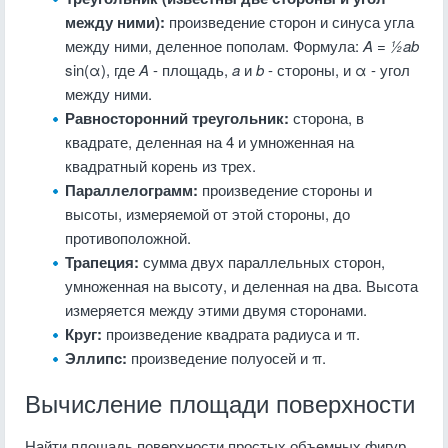
между ними):
произведение сторон и синуса угла
между ними, деленное пополам. Формула:
A = ½ab
sin(α), где
A
- площадь,
a
и
b
- стороны, и α - угол
между ними.
Равносторонний треугольник:
сторона, в
квадрате, деленная на 4 и умноженная на
квадратный корень из трех.
Параллелограмм:
произведение стороны и
высоты, измеряемой от этой стороны, до
противоположной.
Трапеция:
сумма двух параллельных сторон,
умноженная на высоту, и деленная на два. Высота
измеряется между этими двумя сторонами.
Круг:
произведение квадрата радиуса и π.
Эллипс:
произведение полуосей и π.
Вычисление площади поверхности
Найти площадь поверхности простых объемных фигур,