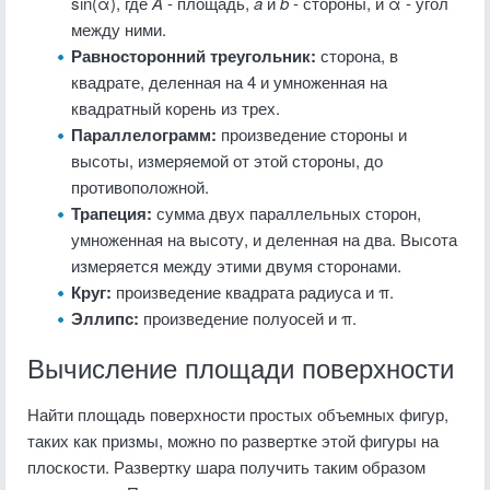
sin(α), где
A
- площадь,
a
и
b
- стороны, и α - угол
между ними.
Равносторонний треугольник:
сторона, в
квадрате, деленная на 4 и умноженная на
квадратный корень из трех.
Параллелограмм:
произведение стороны и
высоты, измеряемой от этой стороны, до
противоположной.
Трапеция:
сумма двух параллельных сторон,
умноженная на высоту, и деленная на два. Высота
измеряется между этими двумя сторонами.
Круг:
произведение квадрата радиуса и π.
Эллипс:
произведение полуосей и π.
Вычисление площади поверхности
Найти площадь поверхности простых объемных фигур,
таких как призмы, можно по развертке этой фигуры на
плоскости. Развертку шара получить таким образом