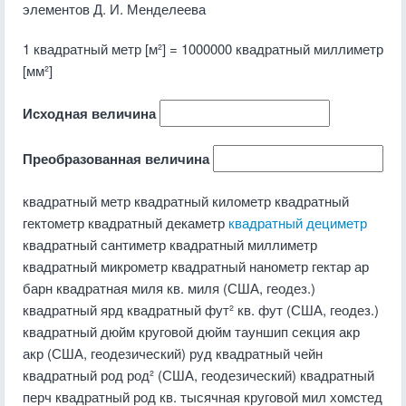
элементов Д. И. Менделеева
1 квадратный метр [м²] = 1000000 квадратный миллиметр
[мм²]
Исходная величина
Преобразованная величина
квадратный метр квадратный километр квадратный
гектометр квадратный декаметр
квадратный дециметр
квадратный сантиметр квадратный миллиметр
квадратный микрометр квадратный нанометр гектар ар
барн квадратная миля кв. миля (США, геодез.)
квадратный ярд квадратный фут² кв. фут (США, геодез.)
квадратный дюйм круговой дюйм тауншип секция акр
акр (США, геодезический) руд квадратный чейн
квадратный род род² (США, геодезический) квадратный
перч квадратный род кв. тысячная круговой мил хомстед