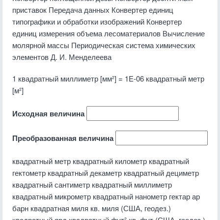
приставок Передача данных Конвертер единиц
типографики и обработки изображений Конвертер
единиц измерения объема лесоматериалов Вычисление
молярной массы Периодическая система химических
элементов Д. И. Менделеева
1 квадратный миллиметр [мм²] = 1E-06 квадратный метр
[м²]
Исходная величина
Преобразованная величина
квадратный метр квадратный километр квадратный
гектометр квадратный декаметр квадратный дециметр
квадратный сантиметр квадратный миллиметр
квадратный микрометр квадратный нанометр гектар ар
барн квадратная миля кв. миля (США, геодез.)
квадратный ярд квадратный фут² кв. фут (США, геодез.)