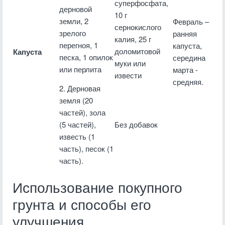
суперфосфата,
дерновой
10 г
земли, 2
Февраль –
сернокислого
зрелого
ранняя
калия, 25 г
перегноя, 1
капуста,
доломитовой
Капуста
песка, 1 опилок
середина
муки или
или перлита
марта -
извести
средняя.
2. Дерновая
земля (20
частей), зола
(5 частей),
Без добавок
известь (1
часть), песок (1
часть).
Использование покупного
грунта и способы его
улучшения