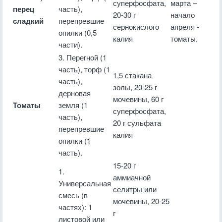
суперфосфата,
марта –
перец
часть),
20-30 г
начало
сладкий
перепревшие
сернокислого
апреля -
опилки (0,5
калия
томаты.
части).
3. Перегной (1
часть), торф (1
1,5 стакана
часть),
золы, 20-25 г
дерновая
мочевины, 60 г
Томаты
земля (1
суперфосфата,
часть),
20 г сульфата
перепревшие
калия
опилки (1
часть).
15-20 г
1.
аммиачной
Универсальная
селитры или
смесь (в
мочевины, 20-25
частях): 1
г
листовой или