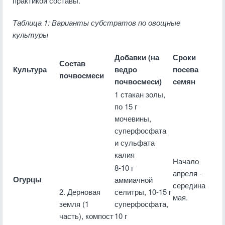
практикой составы.
Таблица 1: Варианты субстратов по овощные
культуры
Добавки (на
Сроки
Состав
Культура
ведро
посева
почвосмеси
почвосмеси)
семян
1 стакан золы,
по 15 г
мочевины,
суперфосфата
и сульфата
калия
Начало
8-10 г
апреля -
Огурцы
аммиачной
середина
2. Дерновая
селитры, 10-15 г
мая.
земля (1
суперфосфата,
часть), компост
10 г