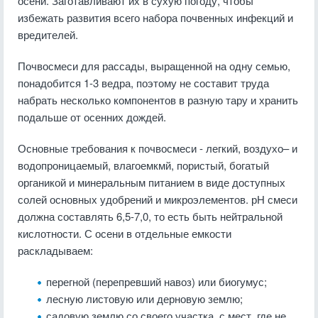
осени. Заготавливают их в сухую погоду, чтобы
избежать развития всего набора почвенных инфекций и
вредителей.
Почвосмеси для рассады, выращенной на одну семью,
понадобится 1-3 ведра, поэтому не составит труда
набрать несколько компонентов в разную тару и хранить
подальше от осенних дождей.
Основные требования к почвосмеси - легкий, воздухо– и
водопроницаемый, влагоемкмй, пористый, богатый
органикой и минеральным питанием в виде доступных
солей основных удобрений и микроэлементов. рН смеси
должна составлять 6,5-7,0, то есть быть нейтральной
кислотности. С осени в отдельные емкости
раскладываем:
перегной (перепревший навоз) или биогумус;
лесную листовую или дерновую землю;
садовую землю со своего участка, с мест, где не