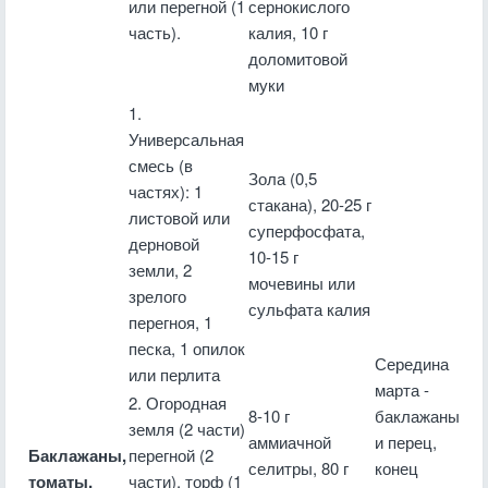
или перегной (1
сернокислого
часть).
калия, 10 г
доломитовой
муки
1.
Универсальная
смесь (в
Зола (0,5
частях): 1
стакана), 20-25 г
листовой или
суперфосфата,
дерновой
10-15 г
земли, 2
мочевины или
зрелого
сульфата калия
перегноя, 1
песка, 1 опилок
Середина
или перлита
марта -
2. Огородная
8-10 г
баклажаны
земля (2 части)
аммиачной
и перец,
Баклажаны,
перегной (2
селитры, 80 г
конец
томаты,
части), торф (1