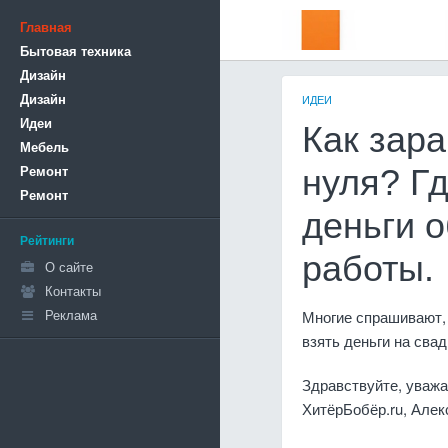
Главная
Бытовая техника
Дизайн
Дизайн
ИДЕИ
Идеи
Как зар
Мебель
Ремонт
нуля? Г
Ремонт
деньги 
Рейтинги
работы.
О сайте
Контакты
Реклама
Многие спрашивают, 
взять деньги на свад
Здравствуйте, уважа
ХитёрБобёр.ru, Алек