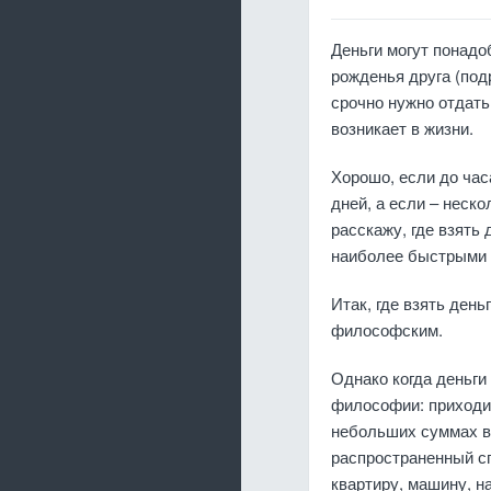
Деньги могут понадо
рожденья друга (подр
срочно нужно отдать
возникает в жизни.
Хорошо, если до час
дней, а если – неско
расскажу, где взять
наиболее быстрыми 
Итак, где взять день
философским.
Однако когда деньги
философии: приходит
небольших суммах в 
распространенный сп
квартиру, машину, н