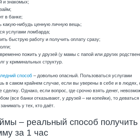
й и знакомых;
займ;
т в банке;
ь какую-нибудь ценную личную вещь;
ся услугами ломбарда;
ить быструю работу и получить оплату сразу;
олги;
временно пожить у друзей (у мамы с папой или других родствен
лг у криминальных структур.
ледний способ
– довольно опасный. Пользоваться услугами
ь в самом крайнем случае, если вы уверены в себе и в людях, 
 сделку. Однако, если вопрос, где срочно взять денег, невозмо
ом (все банки отказывают, у друзей – ни копейки), то деваться
занимать у тех, кто даёт.
аймы – реальный способ получить
му за 1 час