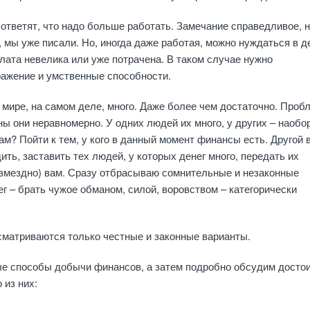
тветят, что надо больше работать. Замечание справедливое, 
, мы уже писали. Но, иногда даже работая, можно нуждаться в д
лата невелика или уже потрачена. В таком случае нужно
ражение и умственные способности.
мире, на самом деле, много. Даже более чем достаточно. Проб
ны они неравномерно. У одних людей их много, у других – наобор
ам? Пойти к тем, у кого в данный момент финансы есть. Другой 
дить, заставить тех людей, у которых денег много, передать их
озмездно) вам. Сразу отбрасываю сомнительные и незаконные
г – брать чужое обманом, силой, воровством – категорически
сматриваются только честные и законные варианты.
е способы добычи финансов, а затем подробно обсудим досто
 из них: