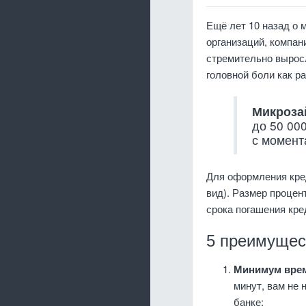
Ещё лет 10 назад о 
организаций, компан
стремительно выросл
головной боли как р
Микроз
до 50 00
с момент
Для оформления кре
вид). Размер процент
срока погашения кре
5 преимущес
Минимум врем
минут, вам не 
банке;