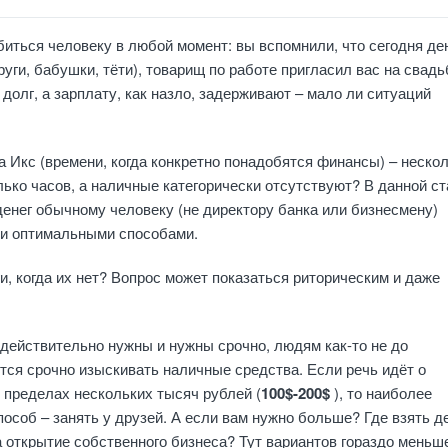
биться человеку в любой момент: вы вспомнили, что сегодня де
уги, бабушки, тёти), товарищ по работе пригласил вас на свадь
 долг, а зарплату, как назло, задерживают – мало ли ситуаций
а Икс (времени, когда конкретно понадобятся финансы) – неско
лько часов, а наличные категорически отсутствуют? В данной ст
 денег обычному человеку (не директору банка или бизнесмену)
и оптимальными способами.
ги, когда их нет? Вопрос может показаться риторическим и даже
 действительно нужны и нужны срочно, людям как-то не до
ся срочно изыскивать наличные средства. Если речь идёт о
пределах нескольких тысяч рублей (
100$-200$
), то наиболее
особ – занять у друзей. А если вам нужно больше? Где взять де
а открытие собственного бизнеса? Тут вариантов гораздо меньш