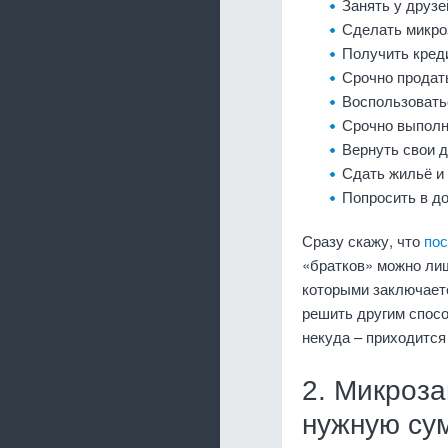
Занять у друзе
Сделать микро
Получить креди
Срочно продат
Воспользовать
Срочно выполн
Вернуть свои д
Сдать жильё и 
Попросить в до
Сразу скажу, что
пос
«братков» можно лиш
которыми заключаете
решить другим способ
некуда – приходится 
2. Микроз
нужную сум