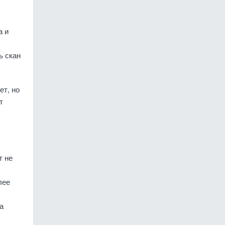
а и
ь скан
ет, но
т
т не
лее
а