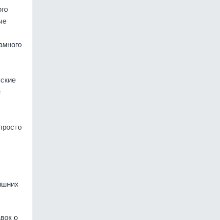
ого
ые
амного
вские
е
просто
лишних
вок о