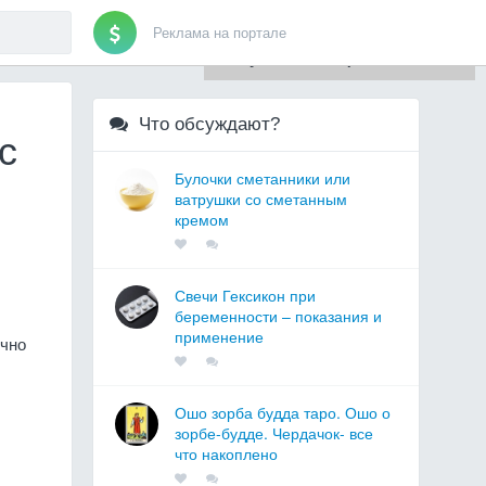
Реклама на портале
Для любых предложений по
сайту: artist71@cp9.ru
Что обсуждают?
с
Булочки сметанники или
ватрушки со сметанным
кремом
Свечи Гексикон при
беременности – показания и
применение
очно
Ошо зорба будда таро. Ошо о
зорбе-будде. Чердачок- все
что накоплено