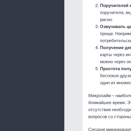
Поручителей н
поручителя, ве
риски;
Озвучивать це
проще. Наприм
потребительск
Получение де
карты через ин
можно через о
Простота пол
беспокоя друзе
один из множес
Микрозайм – наиболе
ближайшее время. Эт
отсутствия необходи
вопросов со стороны
Сегодня микрокредит