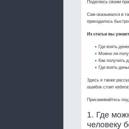
Поделюсь своим прак
Сам оказывался в та
приходилось быстро 
Из статьи вы узнает
Где взять дене
Можно ли полу
Как получить 
Где взять день
Здесь я также расска
ошибок стоит избега
Присаживайтесь поу
1. Где мож
человеку б