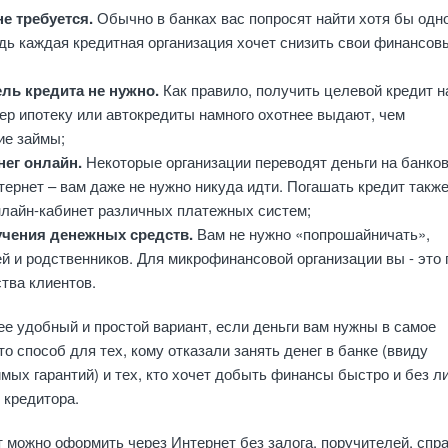
е требуется.
Обычно в банках вас попросят найти хотя бы одн
дь каждая кредитная организация хочет снизить свои финансов
ль кредита не нужно.
Как правило, получить целевой кредит н
ер ипотеку или автокредиты намного охотнее выдают, чем
ие займы;
нег онлайн.
Некоторые организации переводят деньги на банко
тернет – вам даже не нужно никуда идти. Погашать кредит такж
нлайн-кабинет различных платежных систем;
учения денежных средств.
Вам не нужно «попрошайничать»,
й и родственников. Для микрофинансовой организации вы - это 
тва клиентов.
е удобный и простой вариант, если деньги вам нужны в самое
о способ для тех, кому отказали занять денег в банке (ввиду
мых гарантий) и тех, кто хочет добыть финансы быстро и без 
 кредитора.
 можно оформить через Интернет без залога, поручителей, спра