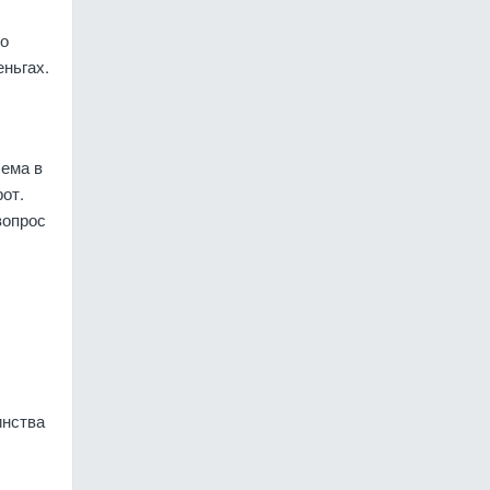
но
еньгах.
лема в
от.
вопрос
инства