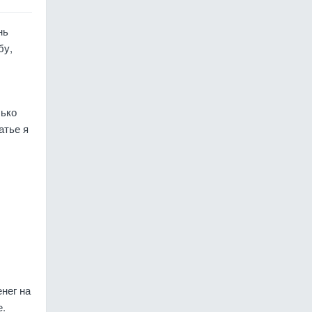
нь
бу,
лько
атье я
нег на
е.