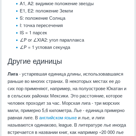
A1, A2: видимое положение звезды
E1, E2: положение Земли
S: положение Солнца
I: точка пересечения
IS = 1 парсек
∠P or ∠XIA2: угол параллакса
∠P = 1 угловая секунда
Другие единицы
Лига
- устаревшая единица длины, использовавшаяся
раньше во многих странах. В некоторых местах ее до
сих пор применяют, например, на полуострове Юкатан и
в сельских районах Мексики. Это расстояние, которое
человек проходит за час. Морская лига - три морских
мили, примерно 5,6 километра. Лье - единица примерно
равная лиге. В
английском языке
и лье, и лиги
называются одинаково, league. В литературе лье иногда
встречается в названии книг, как например «20 000 лье