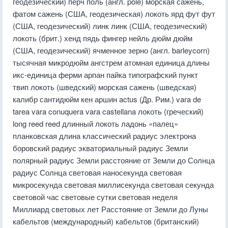
геодезический) перч поль (англ. pole) морская сажень,
фатом сажень (США, геодезическая) локоть ярд фут фут
(США, геодезический) линк линк (США, геодезический)
локоть (брит.) хенд пядь фингер нейль дюйм дюйм
(США, геодезический) ячменное зерно (англ. barleycorn)
тысячная микродюйм ангстрем атомная единица длины
икс-единица ферми арпан пайка типографский пункт
твип локоть (шведский) морская сажень (шведская)
калибр сантидюйм кен аршин actus (Др. Рим.) vara de
tarea vara conuquera vara castellana локоть (греческий)
long reed reed длинный локоть ладонь «палец»
планковская длина классический радиус электрона
боровский радиус экваториальный радиус Земли
полярный радиус Земли расстояние от Земли до Солнца
радиус Солнца световая наносекунда световая
микросекунда световая миллисекунда световая секунда
световой час световые сутки световая неделя
Миллиард световых лет Расстояние от Земли до Луны
кабельтов (международный) кабельтов (британский)