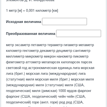
1 метр [м] = 0,001 километр [км]
Исходная величина
Преобразованная величина
метр эксаметр петаметр тераметр гигаметр мегаметр
километр гектометр декаметр дециметр сантиметр
миллиметр микрометр микрон нанометр пикометр
фемтометр аттометр мегапарсек килопарсек парсек
световой год астрономическая единица лига морская
лига (брит.) морская лига (международная) лига
(статутная) миля морская миля (брит.) морская миля
(международная) миля (статутная) миля (США,
геодезическая) миля (римская) 1000 ярдов фарлонг
фарлонг (США, геодезический) чейн чейн (США,
геодезический) rope (англ. rope) род род (США,