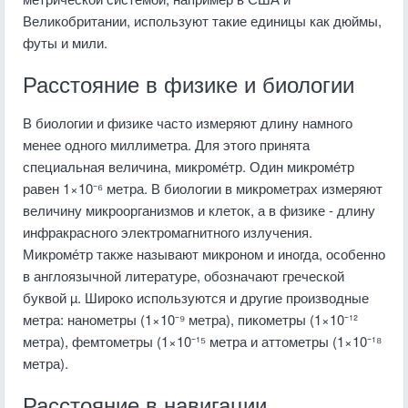
Великобритании, используют такие единицы как дюймы,
футы и мили.
Расстояние в физике и биологии
В биологии и физике часто измеряют длину намного
менее одного миллиметра. Для этого принята
специальная величина, микроме́тр. Один микроме́тр
равен 1×10⁻⁶ метра. В биологии в микрометрах измеряют
величину микроорганизмов и клеток, а в физике - длину
инфракрасного электромагнитного излучения.
Микроме́тр также называют микроном и иногда, особенно
в англоязычной литературе, обозначают греческой
буквой µ. Широко используются и другие производные
метра: нанометры (1×10⁻⁹ метра), пикометры (1×10⁻¹²
метра), фемтометры (1×10⁻¹⁵ метра и аттометры (1×10⁻¹⁸
метра).
Расстояние в навигации