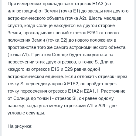
При измерениях прокладывают отрезок E1A2 (на
иллюстрации) от Земли (точка E1) до звезды или другого
астрономического объекта (точка A2). Шесть месяцев
спустя, когда Солнце находится на другой стороне
Земли, прокладывают новый отрезок E2A1 от нового
положения Земли (точка E2) до нового положения в
пространстве того же самого астрономического объекта
(точка A1). При этом Солнце будет находиться на
пересечении этих двух отрезков, в точке S. Длина
каждого из отрезков E1S и E2S равна одной
астрономической единице. Если отложить отрезок через
точку S, перпендикулярный E1E2, он пройдет через
точку пересечения отрезков E1A2 и E2A1, I. Расстояние
от Солнца до точки I - отрезок SI, он равен одному
парсеку, когда угол между отрезками A1I и A2I - две
угловые секунды.
На рисунке: