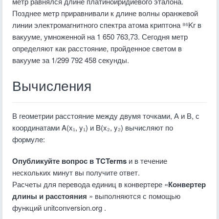
метр равнялся длине платиноиридиевого эталона.
Позднее метр приравнивали к длине волны оранжевой
линии электромагнитного спектра атома криптона ⁸⁶Kr в
вакууме, умноженной на 1 650 763,73. Сегодня метр
определяют как расстояние, пройденное светом в
вакууме за 1/299 792 458 секунды.
Вычисления
В геометрии расстояние между двумя точками, А и В, с
координатами A(x₁, y₁) и B(x₂, y₂) вычисляют по
формуле:
Опубликуйте вопрос в TCTerms
и в течение
нескольких минут вы получите ответ.
Расчеты для перевода единиц в конвертере «
Конвертер
длины и расстояния
» выполняются с помощью
функций unitconversion.org .