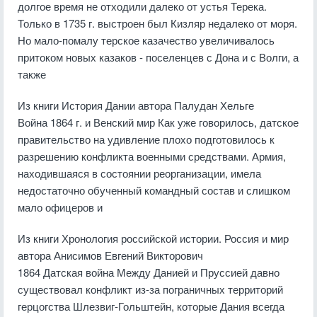
долгое время не отходили далеко от устья Терека.
Только в 1735 г. выстроен был Кизляр недалеко от моря.
Но мало-помалу терское казачество увеличивалось
притоком новых казаков - поселенцев с Дона и с Волги, а
также
Из книги История Дании
автора Палудан Хельге
Война 1864 г. и Венский мир Как уже говорилось, датское
правительство на удивление плохо подготовилось к
разрешению конфликта военными средствами. Армия,
находившаяся в состоянии реорганизации, имела
недостаточно обученный командный состав и слишком
мало офицеров и
Из книги Хронология российской истории. Россия и мир
автора
Анисимов Евгений Викторович
1864 Датская война Между Данией и Пруссией давно
существовал конфликт из-за пограничных территорий
герцогства Шлезвиг-Гольштейн, которые Дания всегда