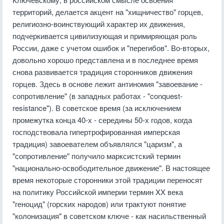
территорий, делается акцент на "хищничество" горцев,
религиозно-воинствующий характер их движения,
подчеркивается цивилизующая и примиряющая роль
России, даже с учетом ошибок и "перегибов". Во-вторых,
довольно хорошо представлена и в последнее время
снова развивается традиция сторонников движения
горцев. Здесь в основе лежит антиномия "завоевание -
сопротивление" (в западных работах - "conquest-
resistance"). В советское время (за исключением
промежутка конца 40-х - середины 50-х годов, когда
господствовала гипертрофированная имперская
традиция) завоевателем объявлялся "царизм", а
"сопротивление" получило марксистский термин
"национально-освободительное движение". В настоящее
время некоторые сторонники этой традиции переносят
на политику Российской империи термин XX века
"геноцид" (горских народов) или трактуют понятие
"колонизация" в советском ключе - как насильственный