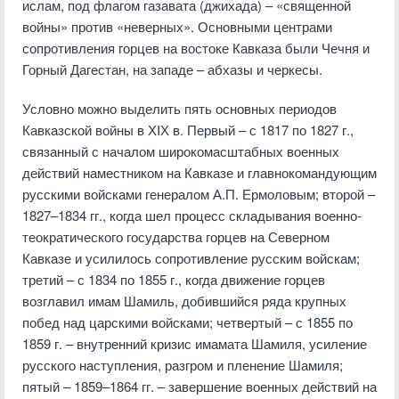
ислам, под флагом газавата (джихада) – «священной
войны» против «неверных». Основными центрами
сопротивления горцев на востоке Кавказа были Чечня и
Горный Дагестан, на западе – абхазы и черкесы.
Условно можно выделить пять основных периодов
Кавказской войны в ХIХ в. Первый – с 1817 по 1827 г.,
связанный с началом широкомасштабных военных
действий наместником на Кавказе и главнокомандующим
русскими войсками генералом А.П. Ермоловым; второй –
1827–1834 гг., когда шел процесс складывания военно-
теократического государства горцев на Северном
Кавказе и усилилось сопротивление русским войскам;
третий – с 1834 по 1855 г., когда движение горцев
возглавил имам Шамиль, добившийся ряда крупных
побед над царскими войсками; четвертый – с 1855 по
1859 г. – внутренний кризис имамата Шамиля, усиление
русского наступления, разгром и пленение Шамиля;
пятый – 1859–1864 гг. – завершение военных действий на