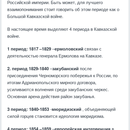
Российской империи. Быть может, для лучшего
взаимопонимания стоит говорить об этом периоде как о
Большой Кавказской войне.
В настоящее время выделяют 4 периода в Кавказской
войне.
1 период: 1817 –1829
–
ермоловский
связан с
деятельностью генерала Ермолова на Кавказе.
2. период 1829-1840
–
закубанский
после
присоединения Черноморского побережья к России, по
итогам Адрианопольского мирного договора,
усиливаются волнения среди закубанских черкес.
Основная арена действия район закубанья.
3 период: 1840-1853
-
мюридизский
, объединяющей
силой горцев становится идеология мюридизма.
4 период: 1854 –1859
–
европейская интервенция
в