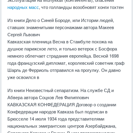
народных масс
, что голландцы возобновят хонги тохтен
Из книги Дело о Синей Бороде, или Истории людей,
ставших знаменитыми персонажами
автора
Макеев
Сергей Львович
Кавказская пленница Весна в Стамбуле похожа на
душное парижское лето, и только ветерок с Босфора
немного облегчает страдания европейца. Весной 1698
года французский дипломат, королевский советник граф
Шарль де Ферриоль отправился на прогулку. Он давно
уже освоился в
Из книги Неизвестный сепаратизм. На службе СД и
Абвера
автора
Соцков Лев Филиппович
КАВКАЗСКАЯ КОНФЕДЕРАЦИЯ Договор о создании
Конфедерации народов Кавказа был подписан в
Брюсселе 14 июля 1934 года представителями
национальных эмигрантских центров Азербайджана,
Северного Кавказа и Грузии. В нем провозглашались