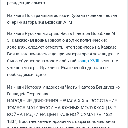
резиденции самого
Из книги По страницам истории Кубани (краеведческие
очерки)
автора
Ждановский А. М.
Из книги Русская история. Часть II
автора Воробьев М Н
3. Кавказская война Говоря о других политических
явлениях, следует отметить, что творилось на Кавказе.
Война там началась еще при императоре Александре I и
была обусловлена ходом событий
конца XVIII
века, т. е.
уже переговоры Ираклия с Екатериной сделали ее
необходимой. Дело
Из книги История Индонезии Часть 1
автора
Бандиленко
Геннадий Георгиевич
НАРОДНЫЕ ДВИЖЕНИЯ НАЧАЛА XIX в. ВОССТАНИЕ
ТОМАСА МАТУЛЕССИ НА ЮЖНЫХ МОЛУККАХ (1817).
ВОЙНА ПАДРИ НА ЦЕНТРАЛЬНОЙ СУМАТРЕ (1821-
1837) Восстановление архаичных форм колониальной
эксплуатации на Молукках (контингенты), опасения