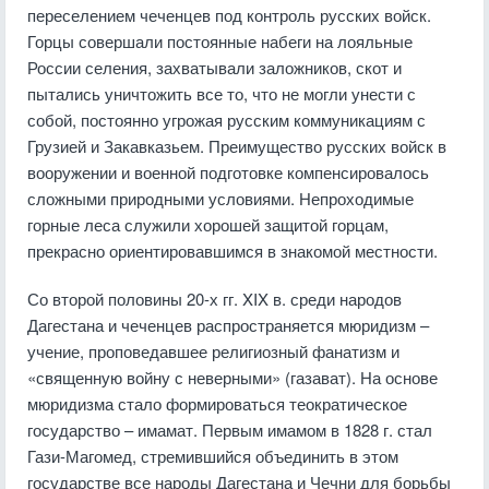
переселением чеченцев под контроль русских войск.
Горцы совершали постоянные набеги на лояльные
России селения, захватывали заложников, скот и
пытались уничтожить все то, что не могли унести с
собой, постоянно угрожая русским коммуникациям с
Грузией и Закавказьем. Преимущество русских войск в
вооружении и военной подготовке компенсировалось
сложными природными условиями. Непроходимые
горные леса служили хорошей защитой горцам,
прекрасно ориентировавшимся в знакомой местности.
Со второй половины 20-х гг. XIX в. среди народов
Дагестана и чеченцев распространяется мюридизм –
учение, проповедавшее религиозный фанатизм и
«священную войну с неверными» (газават). На основе
мюридизма стало формироваться теократическое
государство – имамат. Первым имамом в 1828 г. стал
Гази-Магомед, стремившийся объединить в этом
государстве все народы Дагестана и Чечни для борьбы