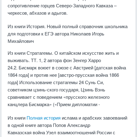
сопротивление горцев Северо-Западного Кавказа –
черкесов, абхазов и адыгов.
Из книги История. Новый полный справочник школьника
для подготовки к ЕГЭ
автора
Николаев Игорь
Михайлович
Из книги Стратагемы. О китайском искусстве жить и
выживать. ТТ. 1, 2
автора
фон Зенгер Харро
24.2. Бисмарк воюет в союзе с Австрией [датская война
1864 года] и против нее [австро-прусская война 1866
года] Использование стратагемы 24 Сунь Си,
советником цзинь-ского государя, Цзинь Вэнь
сравнивает с поведением «прусского железного
канцлера Бисмарка» («Прием дипломатии -
Из книги
Полная история
ислама и арабских завоеваний
в одной книге
автора
Попов Александр
Кавказская война Узел взаимоотношений России с