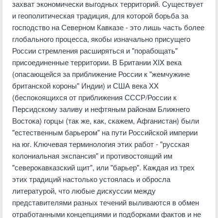
захват экономически выгодных территорий. Существует
и геополитическая традиция, для которой борьба за
господство на Северном Кавказе - это лишь часть более
глобального процесса, якобы изначально присущего
России стремления расширяться и "порабощать"
присоединенные территории. В Британии XIX века
(опасающейся за приближение России к "жемчужине
британской короны" Индии) и США века XX
(беспокоящихся от приближения СССР/России к
Персидскому заливу и нефтяным районам Ближнего
Востока) горцы (так же, как, скажем, Афганистан) были
"естественным барьером" на пути Российской империи
на юг. Ключевая терминология этих работ - "русская
колониальная экспансия" и противостоящий им
"северокавказский щит", или "барьер". Каждая из трех
этих традиций настолько устоялась и обросла
литературой, что любые дискуссии между
представителями разных течений выливаются в обмен
отработанными концепциями и подборками фактов и не