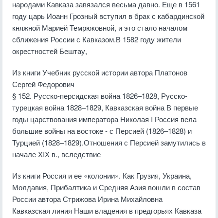
народами Кавказа завязался весьма давно. Еще в 1561
году царь Иоанн Грозный вступил в брак с кабардинской
княжной Марией Темрюковной, и это стало началом
сближения России с Кавказом.В 1582 году жители
окрестностей Бештау,
Из книги Учебник русской истории
автора
Платонов
Сергей Федорович
§ 152. Русско-персидская война 1826–1828, Русско-
турецкая война 1828–1829, Кавказская война В первые
годы царствования императора Николая I Россия вела
большие войны на востоке - с Персией (1826–1828) и
Турцией (1828–1829).Отношения с Персией замутились в
начале XIX в., вследствие
Из книги Россия и ее «колонии». Как Грузия, Украина,
Молдавия, Прибалтика и Средняя Азия вошли в состав
России
автора
Стрижова Ирина Михайловна
Кавказская линия Наши владения в предгорьях Кавказа