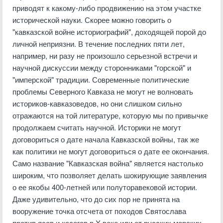
приводят к какому-либо продвижению на этом участке
исторической науки. Скорее можно говорить о
"кавказской войне историографий", доходящей порой до
личной неприязни. В течение последних пяти лет,
например, ни разу не произошло серьезной встречи и
научной дискуссии между сторонниками "горской" и
"имперской" традиции. Современные политические
проблемы Северного Кавказа не могут не волновать
историков-кавказоведов, но они слишком сильно
отражаются на той литературе, которую мы по привычке
продолжаем считать научной. Историки не могут
договориться о дате начала Кавказской войны, так же
как политики не могут договориться о дате ее окончания.
Само название "Кавказская война" является настолько
широким, что позволяет делать шокирующие заявления
о ее якобы 400-летней или полуторавековой истории.
Даже удивительно, что до сих пор не принята на
вооружение точка отсчета от походов Святослава
против ясов и касогов в X веке или от русских морских