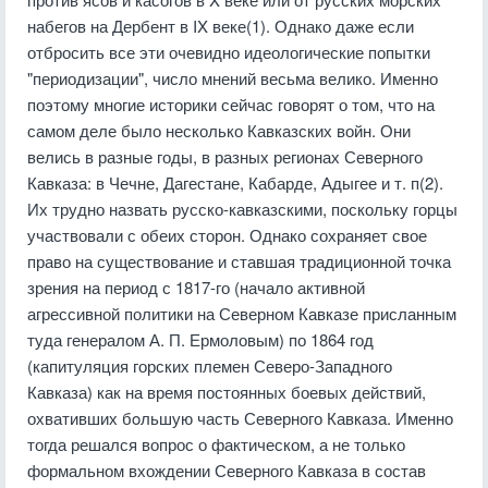
набегов на Дербент в IX веке(1). Однако даже если
отбросить все эти очевидно идеологические попытки
"периодизации", число мнений весьма велико. Именно
поэтому многие историки сейчас говорят о том, что на
самом деле было несколько Кавказских войн. Они
велись в разные годы, в разных регионах Северного
Кавказа: в Чечне, Дагестане, Кабарде, Адыгее и т. п(2).
Их трудно назвать русско-кавказскими, поскольку горцы
участвовали с обеих сторон. Однако сохраняет свое
право на существование и ставшая традиционной точка
зрения на период с 1817-го (начало активной
агрессивной политики на Северном Кавказе присланным
туда генералом А. П. Ермоловым) по 1864 год
(капитуляция горских племен Северо-Западного
Кавказа) как на время постоянных боевых действий,
охвативших бoльшую часть Северного Кавказа. Именно
тогда решался вопрос о фактическом, а не только
формальном вхождении Северного Кавказа в состав