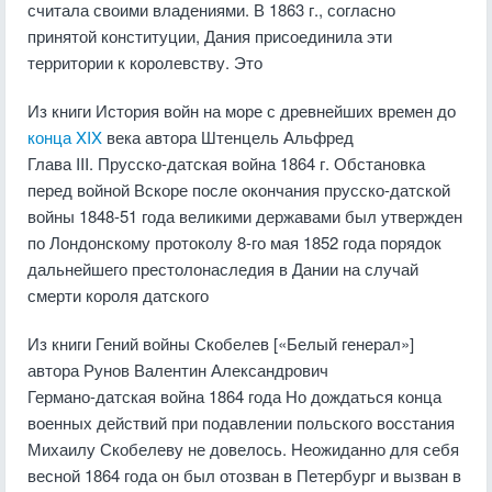
считала своими владениями. В 1863 г., согласно
принятой конституции, Дания присоединила эти
территории к королевству. Это
Из книги История войн на море с древнейших времен до
конца XIX
века
автора
Штенцель Альфред
Глава III. Прусско-датская война 1864 г. Обстановка
перед войной Вскоре после окончания прусско-датской
войны 1848-51 года великими державами был утвержден
по Лондонскому протоколу 8-го мая 1852 года порядок
дальнейшего престолонаследия в Дании на случай
смерти короля датского
Из книги Гений войны Скобелев [«Белый генерал»]
автора
Рунов Валентин Александрович
Германо-датская война 1864 года Но дождаться конца
военных действий при подавлении польского восстания
Михаилу Скобелеву не довелось. Неожиданно для себя
весной 1864 года он был отозван в Петербург и вызван в