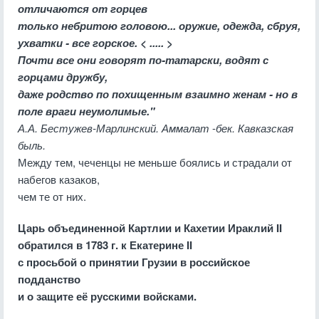
отличаются от горцев
только небритою головою... оружие, одежда, сбруя,
ухватки - все горское. < ..... >
Почти все они говорят по-татарски, водят с
горцами дружбу,
даже родство по похищенным взаимно женам - но в
поле враги неумолимые."
А.А. Бестужев-Марлинский. Аммалат
-
бек. Кавказская
быль.
Между тем, чеченцы не меньше боялись и страдали от
набегов казаков,
чем те от них.
Царь объединенной Картлии и Кахетии Ираклий II
обратился в 1783 г. к Екатерине II
с просьбой о принятии Грузии в российское
подданство
и о защите её русскими войсками.