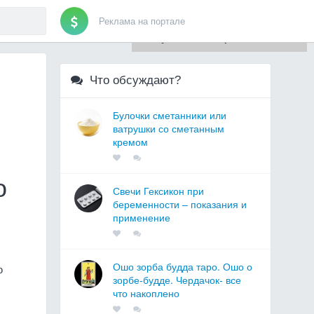
Реклама на портале
Для любых предложений по
сайту: artist71@cp9.ru
Что обсуждают?
Булочки сметанники или
ватрушки со сметанным
кремом
о
Свечи Гексикон при
беременности – показания и
применение
Ошо зорба будда таро. Ошо о
ю
зорбе-будде. Чердачок- все
что накоплено