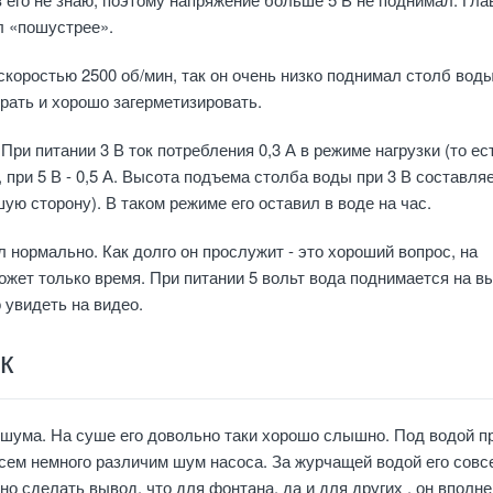
л «пошустрее».
скоростью 2500 об/мин, так он очень низко поднимал столб воды
рать и хорошо загерметизировать.
При питании 3 В ток потребления 0,3 А в режиме нагрузки (то ес
 при 5 В - 0,5 А. Высота подъема столба воды при 3 В составля
ую сторону). В таком режиме его оставил в воде на час.
нормально. Как долго он прослужит - это хороший вопрос, на
ожет только время. При питании 5 вольт вода поднимается на в
 увидеть на видео.
к
шума. На суше его довольно таки хорошо слышно. Под водой пр
сем немного различим шум насоса. За журчащей водой его совс
но сделать вывод, что для фонтана, да и для других , он вполне