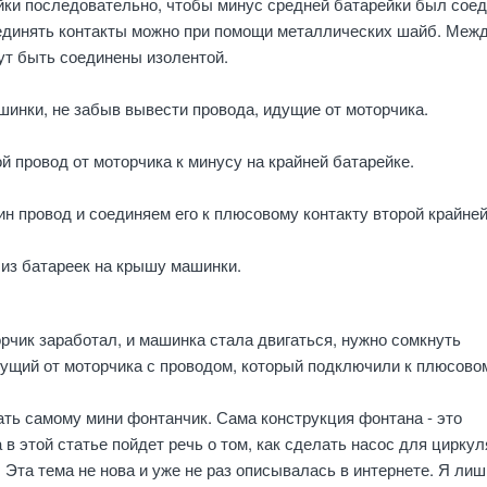
ки последовательно, чтобы минус средней батарейки был соед
единять контакты можно при помощи металлических шайб. Меж
ут быть соединены изолентой.
инки, не забыв вывести провода, идущие от моторчика.
 провод от моторчика к минусу на крайней батарейке.
н провод и соединяем его к плюсовому контакту второй крайне
из батареек на крышу машинки.
орчик заработал, и машинка стала двигаться, нужно сомкнуть
ущий от моторчика с проводом, который подключили к плюсово
ть самому мини фонтанчик. Сама конструкция фонтана - это
 в этой статье пойдет речь о том, как сделать насос для цирку
 Эта тема не нова и уже не раз описывалась в интернете. Я лиш