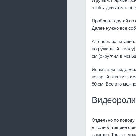
чтобы двигатель бы
Пробовал другой со 
Далее нужно все соб
А теперь испытания. 
погруженный в воду),
см (округлил в меньш
Испытание выдержал 
который ответить см
80 см. Все это можно
Видеороли
Отдельно по поводу 
в полной тишине сов
слышно. Так что мож