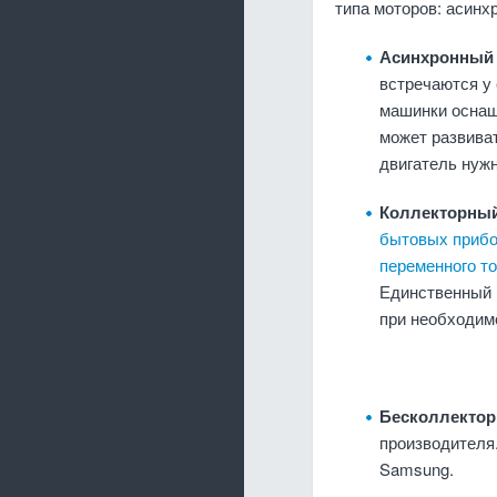
типа моторов: асинх
Асинхронны
встречаются у
машинки оснащ
может развиват
двигатель нужн
Коллекторны
бытовых приб
переменного то
Единственный 
при необходим
Бесколлекто
производителя
Samsung.