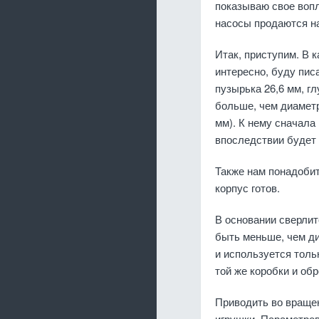
показываю свое вопл
насосы продаются на
Итак, приступим. В 
интересно, буду пис
пузырька 26,6 мм, г
больше, чем диаметр
мм). К нему сначала 
впоследствии будет 
Также нам понадобит
корпус готов.
В основании сверлит
быть меньше, чем ди
и используется толь
той же коробки и об
Приводить во вращен
игрушки. Параметров