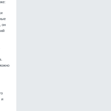
же:
ки
ные
 он
чий
в.
 можно
го
 и