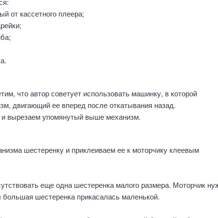
ся:
ый от кассетного плеера;
арейки;
ба;
а.
тим, что автор советует использовать машинку, в которой
зм, двигающий ее вперед после откатывания назад.
 и вырезаем упомянутый выше механизм.
анизма шестеренку и приклеиваем ее к моторчику клеевым
утствовать еще одна шестеренка малого размера. Моторчик ну
ы большая шестеренка прикасалась маленькой.