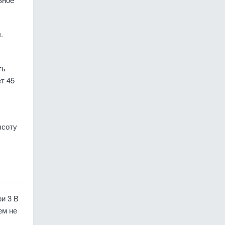
.
ть
ет 45
ысоту
и 3 В
ем не