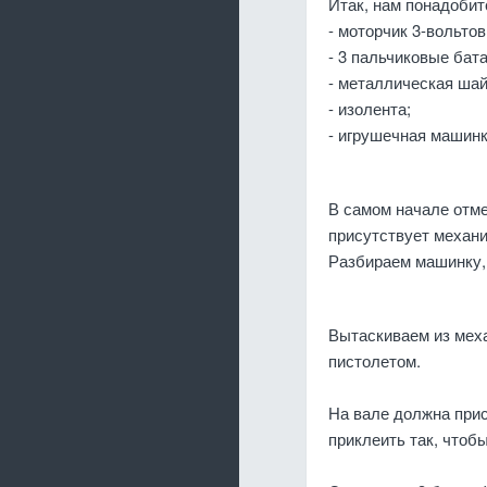
Итак, нам понадобит
- моторчик 3-вольтов
- 3 пальчиковые бат
- металлическая шай
- изолента;
- игрушечная машинк
В самом начале отме
присутствует механи
Разбираем машинку,
Вытаскиваем из мех
пистолетом.
На вале должна прис
приклеить так, чтоб