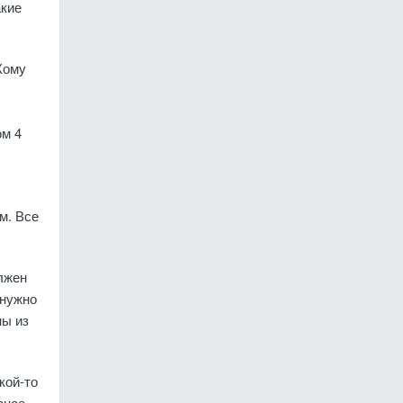
акие
Кому
ом 4
м. Все
лжен
 нужно
ны из
кой-то
вное