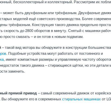
ронный, бесколлекторный и коллекторный. Рассмотрим их побли
й
– может быть двухфазным или трёхфазным. Двухфазные движ
 старых моделей ещё советского производства. Более современ
ены трёхфазным. Конструкция такого движка предельно проста,
ь скорость до 2800 оборотов в минуту. Снятый с машинки рабо
о просто смазать – и он готов к новым подвигам.
й
– такой вид мотора вы обнаружите в конструкции большинства
оров
. Подобные устройства могут работать от постоянного и
ка
, имеют компактные размеры и управляемую частоту оборото
недостаток такого движка – стирающиеся щётки, но эти детали
ости заменить.
рный прямой привод
– самый современный движок от корейско
. Вы обнаружите его в современных
стиральных машинках
от LG