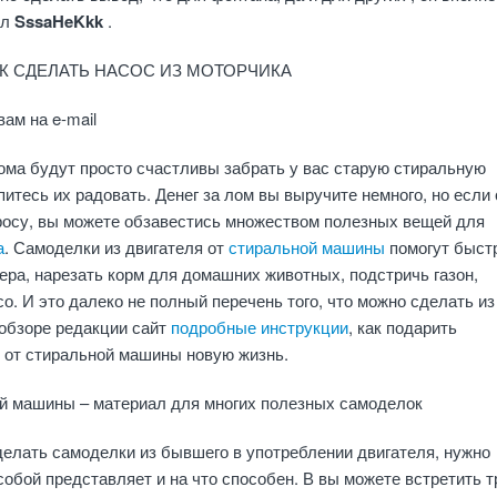
ыл
SssaHeKkk
.
КАК СДЕЛАТЬ НАСОС ИЗ МОТОРЧИКА
ам на e-mail
ма будут просто счастливы забрать у вас старую стиральную
питесь их радовать. Денег за лом вы выручите немного, но если
росу, вы можете обзавестись множеством полезных вещей для
а
. Самоделки из двигателя от
стиральной машины
помогут быст
пера, нарезать корм для домашних животных, подстричь газон,
со. И это далеко не полный перечень того, что можно сделать из
 обзоре редакции сайт
подробные инструкции
, как подарить
 от стиральной машины новую жизнь.
ой машины – материал для многих полезных самоделок
елать самоделки из бывшего в употреблении двигателя, нужно
 собой представляет и на что способен. В вы можете встретить т