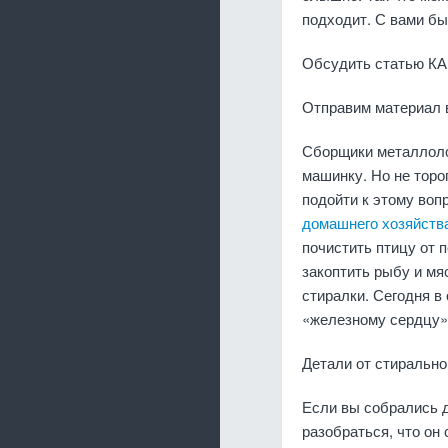
подходит. С вами б
Обсудить статью 
Отправим материал в
Сборщики металлоло
машинку. Но не торо
подойти к этому воп
домашнего хозяйств
почистить птицу от 
закоптить рыбу и мя
стиралки. Сегодня в
«железному сердцу»
Детали от стиральн
Если вы собрались д
разобраться, что он