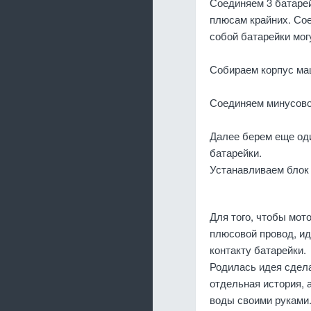
Соединяем 3 батарей
плюсам крайних. Со
собой батарейки мог
Собираем корпус маш
Соединяем минусовой
Далее берем еще оди
батарейки.
Устанавливаем блок 
Для того, чтобы мот
плюсовой провод, ид
контакту батарейки.
Родилась идея сдела
отдельная история, а
воды своими руками.