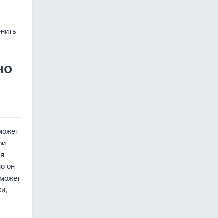
енить
но
может
ри
ся
но он
 может
ки,