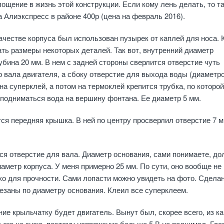
ощение в жизнь этой конструкции. Если кому лень делать, то т
 Алиэкспресс в районе 400р (цена на февраль 2016).
качестве корпуса был использован пузырек от каплей для носа. 
ать размеры некоторых деталей. Так вот, внутренний диаметр
лубина 20 мм. В нем с задней стороны сверлится отверстие чуть
 вала двигателя, а сбоку отверстие для выхода воды (диаметр
на суперклей, а потом на термоклей крепится трубка, по которой
подниматься вода на вершину фонтана. Ее диаметр 5 мм.
ся передняя крышка. В ней по центру просверлил отверстие 7 м
ся отверстие для вала. Диаметр основания, сами понимаете, до
аметр корпуса. У меня примерно 25 мм. По сути, оно вообще не
ко для прочности. Сами лопасти можно увидеть на фото. Сдела
резаны по диаметру основания. Клеил все суперклеем.
ие крыльчатку будет двигатель. Вынут был, скорее всего, из ка
 его не знаю, поэтому напряжение больше 5 В не поднимал. Гла