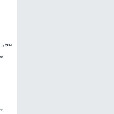
 с умом
ро
ри