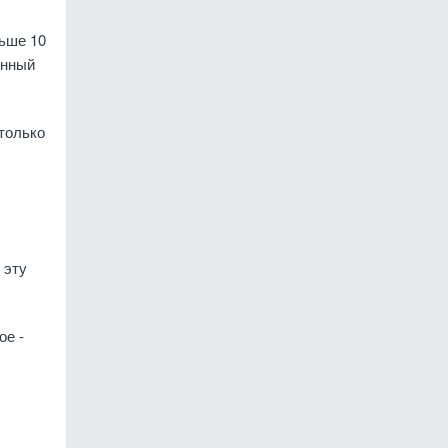
льше 10
енный
 только
 эту
ое -