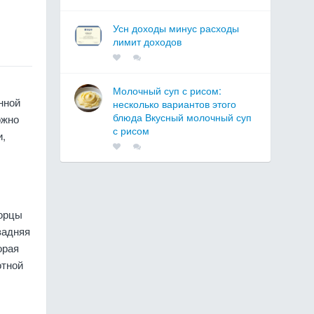
Усн доходы минус расходы
лимит доходов
Молочный суп с рисом:
нной
несколько вариантов этого
блюда Вкусный молочный суп
ожно
с рисом
и,
торцы
задняя
орая
отной