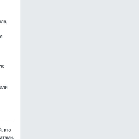
лла,
ая
ую
 или
, кто
атами.