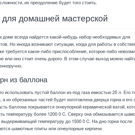
сложности, их преодоление будет того стоить.
 для домашней мастерской
м доме всегда найдется какой-нибудь набор необходимых для
тов. Но иногда возникают ситуации, когда для работы в собстве
же требуется какое-либо приспособление, которое-либо невозм
не или оно стоит очень дорого. В этом случае выход можно найт
венноручно.
рн из баллона
го использовать пустой баллон из-под газа емкостью 25 л. Его 
, а из обрезанных частей будет изготовлена дверца горна и его 
асть баллона покрывается огнеупорной керамической ватой, кот
ть температуру более 1200 0 C. Сверху она обмазывается шам
, выдерживающей температуру до 1500 0 C. На дно горна после
ются шамотные плиты или огнеупорные кирпичи.