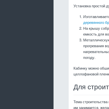
Установка простой д
Изготавливает
деревянного б
На крышу собр
емкость для во
Металлическую
прогревания в
нагревательны
погоду.
Кабинку можно обши
целлофановой пленк
Для строи
Тема строительства 
им занимается, жел