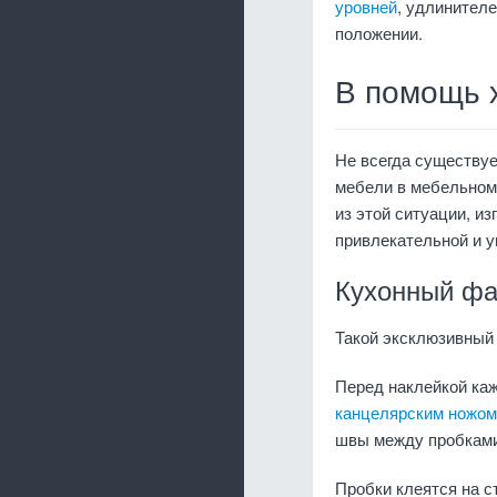
уровней
, удлинителе
положении.
В помощь 
Не всегда существуе
мебели в мебельном 
из этой ситуации, из
привлекательной и у
Кухонный фа
Такой эксклюзивный 
Перед наклейкой каж
канцелярским ножом
швы между пробками
Пробки клеятся на 