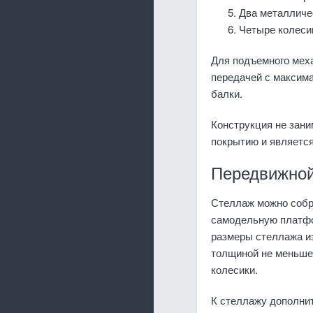
Два металличес
Четыре колеси
Для подъемного мех
передачей с максимал
балки.
Конструкция не зани
покрытию и является
Передвижной
Стеллаж можно собра
самодельную платфо
размеры стеллажа из
толщиной не меньше
колесики.
К стеллажу дополнит