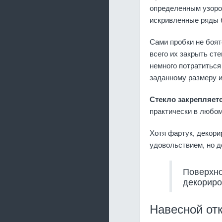
определенным узором
искривленные ряды 
Сами пробки не боят
всего их закрыть ст
немного потратиться
заданному размеру и
Стекло закрепляет
практически в любом
Хотя фартук, декор
удовольствием, но д
Поверхно
декориро
Навесной от