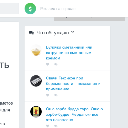
Реклама на портале
Для любых предложений по
сайту: artist71@cp9.ru
Что обсуждают?
и
Булочки сметанники или
ватрушки со сметанным
кремом
ть
и
Свечи Гексикон при
беременности – показания и
применение
дметов
Ошо зорба будда таро. Ошо о
и для
зорбе-будде. Чердачок- все
что накоплено
и в