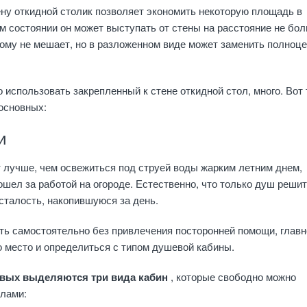
ну откидной столик позволяет экономить некоторую площадь в
ом состоянии он может выступать от стены на расстояние не бо
ому не мешает, но в разложенном виде может заменить полноц
о использовать закрепленный к стене откидной стол, много. Вот
основных:
и
т лучше, чем освежиться под струей воды жарким летним днем,
ошел за работой на огороде. Естественно, что только душ решит
сталость, накопившуюся за день.
ь самостоятельно без привлечения посторонней помощи, главн
о место и определиться с типом душевой кабины.
вых выделяются три вида кабин
, которые свободно можно
илами: