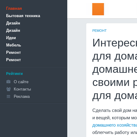
Главная
Бытовая техника
Дизайн
Дизайн
РЕМОНТ
Идеи
Интерес
Мебель
Ремонт
для дом
Ремонт
домашне
Рейтинги
своими 
О сайте
Контакты
для дом
Реклама
Сделать свой дом на
и вещей, которым мо
домашнего хозяйств
облегчить работу ил