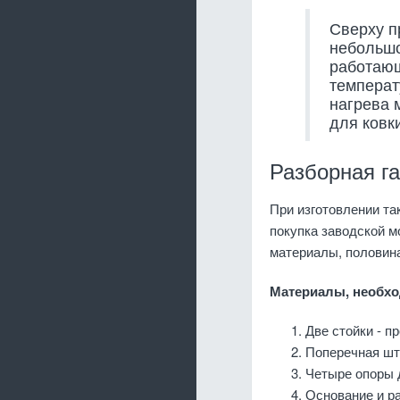
Сверху п
небольшо
работающ
температ
нагрева 
для ковк
Разборная г
При изготовлении та
покупка заводской м
материалы, половина
Материалы, необхо
Две стойки - п
Поперечная шт
Четыре опоры 
Основание и ра