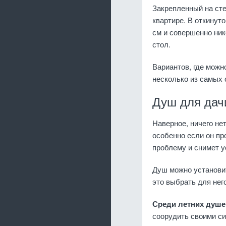
Закрепленный на сте
квартире. В откинут
см и совершенно ник
стол.
Вариантов, где можн
несколько из самых 
Душ для дач
Наверное, ничего не
особенно если он пр
проблему и снимет у
Душ можно установит
это выбрать для нег
Среди летних душе
соорудить своими с