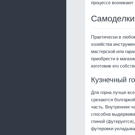
процессе возникают 
Самоделки
Практически в любо
хозяйства инструмен
мастерской или гара
приобрести в магази
изготовив его собст
Кузнечный го
Для горна лучше все
срезаются болгаркой
часть. Внутренняя ч
способна выдержива
глиной (футеруется)
футеровки укладыва