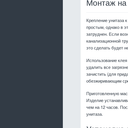
Монтаж на
Крепление унитаза к
простым, однако в 
затруднен. Если воз
канализационной тру
это сделать будет н
Использование клея 
удалить все загрязн
зачистить (для прид
обезжиривающим сре
Приготовленную масс
Изделие устанавлива
чем на 12 часов. По
унитаза.