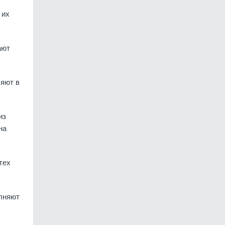
 их
ают
ляют в
из
на
тех
олняют