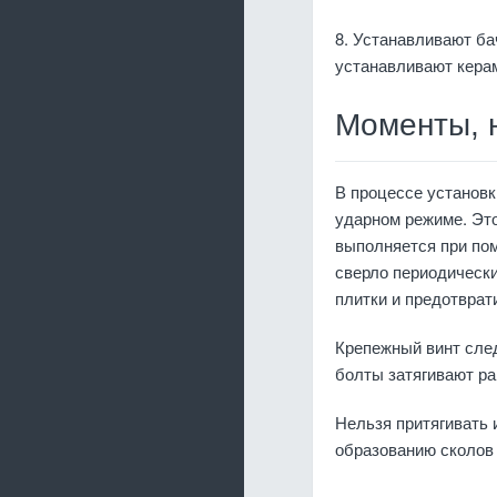
8. Устанавливают ба
устанавливают керам
Моменты, 
В процессе установ
ударном режиме. Это
выполняется при пом
сверло периодически
плитки и предотврат
Крепежный винт след
болты затягивают ра
Нельзя притягивать 
образованию сколов 