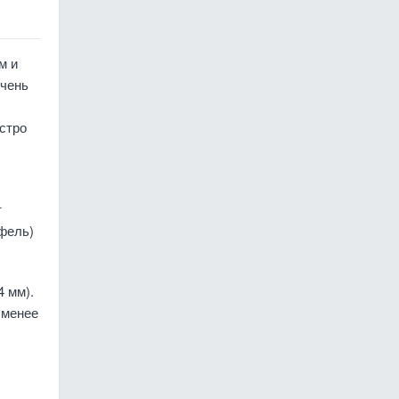
м и
очень
стро
т
афель)
4 мм).
 менее