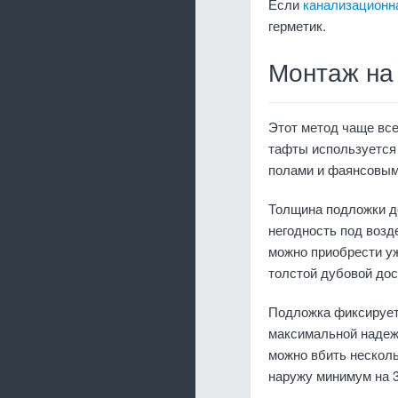
Если
канализационн
герметик.
Монтаж на
Этот метод чаще вс
тафты используется 
полами и фаянсовым
Толщина подложки д
негодность под возд
можно приобрести уж
толстой дубовой дос
Подложка фиксирует
максимальной надеж
можно вбить несколь
наружу минимум на 3