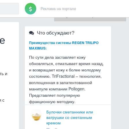
Реклама на портале
Для любых предложений по
сайту: artist71@cp9.ru
Что обсуждают?
е
Преимущества системы REGEN TRILIPO
MAXIMUS:
По сути дела заставляет кожу
обновляться, отматывает время назад,
и возвращает кожу к более молодому
ть и
состоянию. TriFractional – технология,
воплощенная в запатентованной
манипуле компании Pollogen.
Представляет популярную
и с
фракционную методику.
Булочки сметанники или
ватрушки со сметанным
кремом