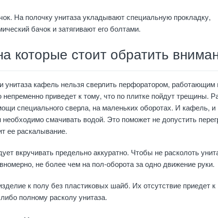
чок. На полочку унитаза укладывают специальную прокладку,
ический бачок и затягивают его болтами.
на которые стоит обратить внима
ки унитаза кафель нельзя сверлить перфоратором, работающим 
 непременно приведет к тому, что по плитке пойдут трещины. Р
ощи специального сверла, на маленьких оборотах. И кафель, и
 необходимо смачивать водой. Это поможет не допустить перег
ит ее раскалывание.
ует вкручивать предельно аккуратно. Чтобы не расколоть унита
вномерно, не более чем на пол-оборота за одно движение руки.
изделие к полу без пластиковых шайб. Их отсутствие приедет к
либо полному расколу унитаза.