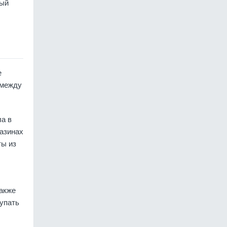
вый
е
 между
а в
газинах
ты из
Также
упать