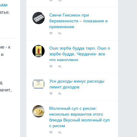
ыми
атье.
Свечи Гексикон при
беременности – показания и
применение
е - к
Ошо зорба будда таро. Ошо о
зорбе-будде. Чердачок- все
 и
что накоплено
Усн доходы минус расходы
ид
лимит доходов
начит,
Молочный суп с рисом:
несколько вариантов этого
блюда Вкусный молочный суп
с рисом