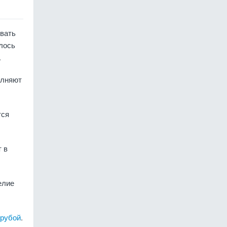
ивать
лось
.
олняют
тся
 в
елие
трубой
.