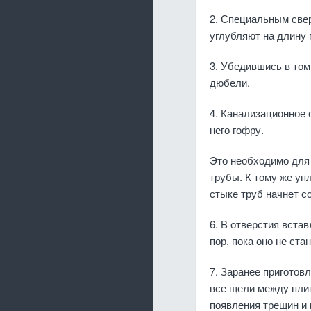
2. Специальным свер
углубляют на длину 
3. Убедившись в том
дюбели.
4. Канализационное 
него гофру.
Это необходимо для 
трубы. К тому же уп
стыке труб начнет с
6. В отверстия вста
пор, пока оно не ст
7. Заранее приготов
все щели между плит
появления трещин и 