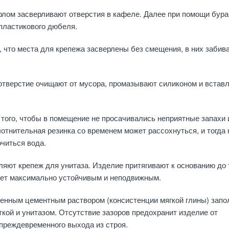
лом засверливают отверстия в кафеле. Далее при помощи бура
пластикового дюбеля.
, что места для крепежа засверлены без смещения, в них забив
отверстие очищают от мусора, промазывают силиконом и встав
того, чтобы в помещение не просачивались неприятные запахи 
лотнительная резинка со временем может рассохнуться, и тогда 
очиться вода.
вляют крепеж для унитаза. Изделие притягивают к основанию до 
анет максимально устойчивым и неподвижным.
ленным цементным раствором (консистенции мягкой глины) зап
кой и унитазом. Отсутствие зазоров предохранит изделие от
преждевременного выхода из строя.