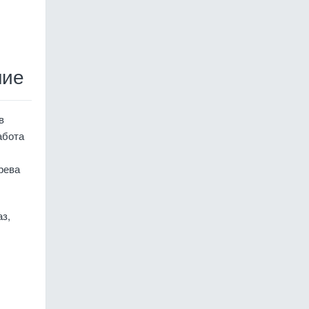
ние
в
абота
рева
з,