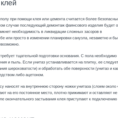
 клей
 полу при помощи клея или цемента считается более безопасны
этом случае последующий демонтаж фаянсового изделия будет 
никнет необходимость в ликвидации сложных засоров в
бе или просто в изменении планировки санузла, незаметно и бы
евозможно.
требует тщательной подготовки основания. С пола необходимо
ения и пыль. Если унитаз устанавливается на плитку, ее следуе
ания шероховатости) и обработать обе поверхности (унитаз и к
дством либо ацетоном.
у наносят на внутреннюю сторону ножки унитаза (слоем около 
ют на его постоянное место, плотно прижимают и оставляют не
сле окончательного застывания клея приступают к подключению