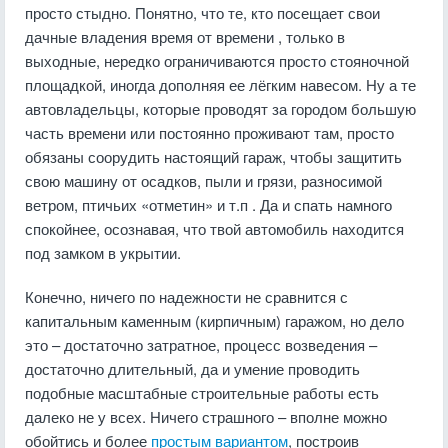
просто стыдно. Понятно, что те, кто посещает свои
дачные владения
время от времени
, только в
выходные, нередко ограничиваются просто стояночной
площадкой, иногда дополняя ее лёгким навесом. Ну а те
автовладельцы, которые проводят за городом большую
часть времени или постоянно проживают там, просто
обязаны соорудить настоящий гараж, чтобы защитить
свою машину от осадков, пыли и грязи, разносимой
ветром, птичьих «отметин» и т.п . Да и спать намного
спокойнее, осознавая, что твой автомобиль находится
под замком в укрытии.
Конечно, ничего по надежности не сравнится с
капитальным каменным (кирпичным) гаражом, но дело
это – достаточно затратное, процесс возведения –
достаточно длительный, да и умение проводить
подобные масштабные строительные работы есть
далеко не у всех. Ничего страшного – вполне можно
обойтись и более
простым вариантом
, построив