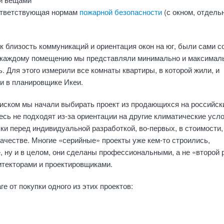
ответствующая нормам
пожарной безопасности
(с окном, отдел
ак близость коммуникаций и ориентация окон на юг, были сами с
каждому помещению мы представляли минимально и максимал
 Для этого измерили все комнаты квартиры, в которой жили, и
и в планировщике Икеи.
иском мы начали выбирать проект из продающихся на российск
есь не подходят из-за ориентации на другие климатические усло
и перед индивидуальной разработкой, во-первых, в стоимости,
качестве. Многие «серийные» проекты уже кем-то строились,
, ну и в целом, они сделаны профессиональными, а не «второй 
итекторами и проектировщиками.
е от покупки одного из этих проектов: