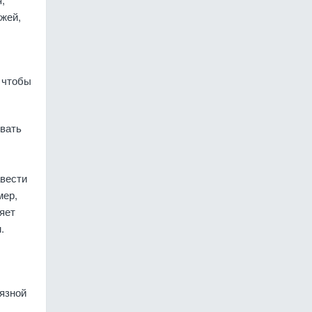
жей,
, чтобы
овать
авести
мер,
яет
.
рязной