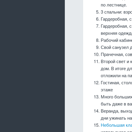
по лестнице.
3 спальни: взр
Гардеробная, 
Гардеробная, 
верхняя одежда
Рабочий кабин
Свой санузел 
Прачечная, со
Второй свет и 
дом. В итоге д
отложили на па
Гостиная, стол
этаже
Много больших 
быть даже в ва
Веранда, выхо
дни ужинать н
Небольшая кл
используемым