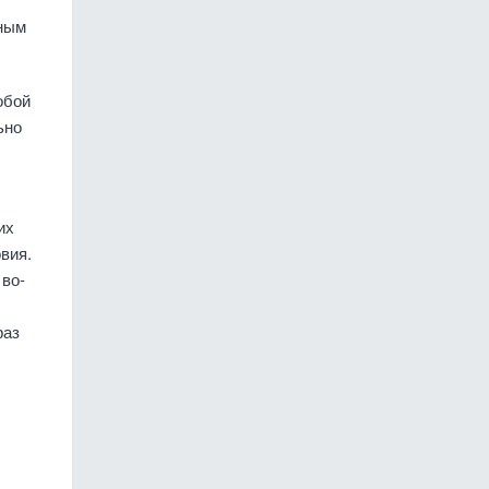
ьным
обой
ьно
их
вия.
 во-
раз