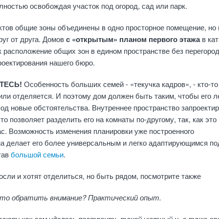
олностью освобождая участок под огород, сад или парк.
тов общие зоны объединены в одно просторное помещение, но 
уг от друга. Домов
с «открытым» планом первого этажа
в ка
к расположение общих зон в едином пространстве без перегород
роектирования нашего бюро.
ЙТЕСЬ!
Особенность больших семей - «текучка кадров», - кто-то
или отделяется. И поэтому дом должен быть таким, чтобы его л
од новые обстоятельства. Внутреннее пространство запроекти
что позволяет разделить его на комнаты по-другому, так, как это
с. Возможность изменения планировки уже построенного
ма делает его более универсальным и легко адаптирующимся по
тав
большой семьи
.
осли и хотят отделиться, но быть рядом, посмотрите также
что обратить внимание? Практический опыт.
ают: как вам удалось построить такой уютный и, в тоже вр