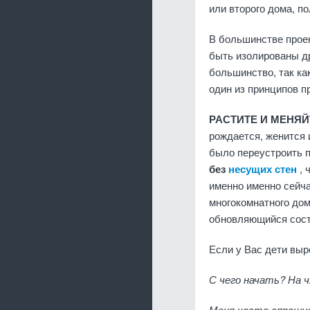
или второго дома, п
В большинстве проек
быть изолированы др
большинство, так ка
один из принципов п
РАСТИТЕ И МЕНЯ
рождается, женится 
было переустроить п
без
несущих стен
, 
именно именно сейча
многокомнатного до
обновляющийся сос
Если у Вас дети выр
С чего начать? На 
Меня часто спрашив