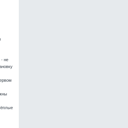
ы
- не
ановку
первом
лжны
тёплые