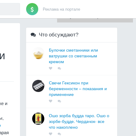
Реклама на портале
Для любых предложений по
сайту: artist71@cp9.ru
Что обсуждают?
.
Булочки сметанники или
и
ватрушки со сметанным
кремом
Свечи Гексикон при
беременности – показания и
применение
же и
Ошо зорба будда таро. Ошо о
ы,
зорбе-будде. Чердачок- все
о
что накоплено
арая