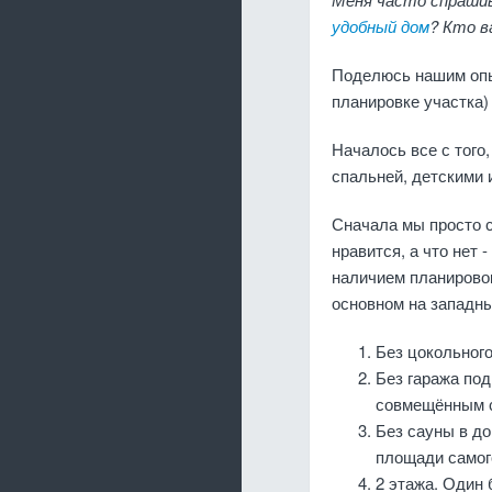
удобный дом
? Кто в
Поделюсь нашим опы
планировке участка)
Началось все с того
спальней, детскими и
Сначала мы просто с
нравится, а что нет
наличием планировок
основном на западны
Без цокольного
Без гаража по
совмещённым с 
Без сауны в до
площади самог
2 этажа. Один 