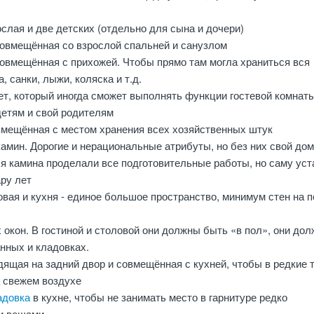
ослая и две детских (отдельно для сына и дочери)
совмещённая со взрослой спальней и санузлом
совмещённая с прихожей. Чтобы прямо там могла храниться вся
, санки, лыжи, коляска и т.д.
ет, который иногда сможет выполнять функции гостевой комнат
детям и свой родителям
вмещённая с местом хранения всех хозяйственных штук
камин. Дорогие и нерациональные атрибуты, но без них свой дом 
ля камина проделали все подготовительные работы, но саму уст
ру лет
овая и кухня - единое большое пространство, минимум стен на 
окон. В гостиной и столовой они должны быть «в пол», они до
нных и кладовках.
дящая на задний двор и совмещённая с кухней, чтобы в редкие 
а свежем воздухе
адовка
в кухне, чтобы не занимать место в гарнитуре редко
и вещами