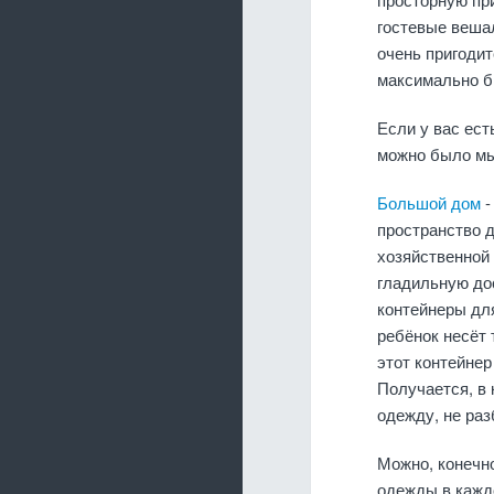
гостевые веша
очень пригодит
максимально б
Если у вас ест
можно было мыт
Большой дом
-
пространство д
хозяйственной
гладильную до
контейнеры дл
ребёнок несёт 
этот контейнер
Получается, в 
одежду, не раз
Можно, конечн
одежды в каждо