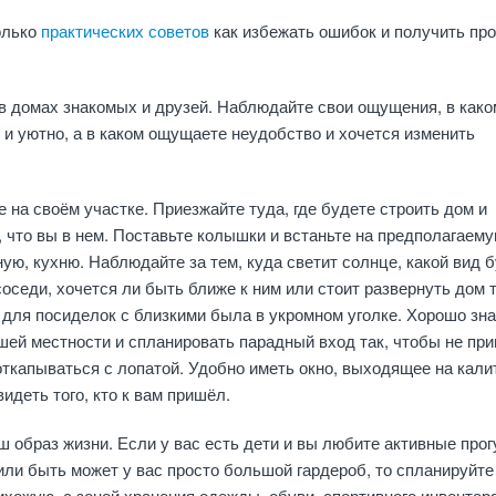
олько
практических советов
как избежать ошибок и получить про
в домах знакомых и друзей. Наблюдайте свои ощущения, в како
и уютно, а в каком ощущаете неудобство и хочется изменить
 на своём участке. Приезжайте туда, где будете строить дом и
 что вы в нем. Поставьте колышки и встаньте на предполагаем
ную, кухню. Наблюдайте за тем, куда светит солнце, какой вид 
 соседи, хочется ли быть ближе к ним или стоит развернуть дом т
 для посиделок с близкими была в укромном уголке. Хорошо зна
шей местности и спланировать парадный вход так, чтобы не пр
ткапываться с лопатой. Удобно иметь окно, выходящее на кали
видеть того, кто к вам пришёл.
 образ жизни. Если у вас есть дети и вы любите активные прог
или быть может у вас просто большой гардероб, то спланируйте
хожую, с зоной хранения одежды, обуви, спортивного инвентаря