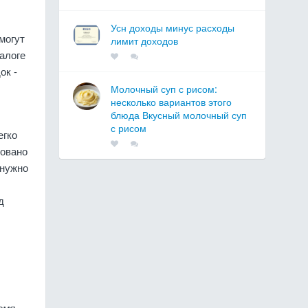
Усн доходы минус расходы
могут
лимит доходов
талоге
ок -
Молочный суп с рисом:
несколько вариантов этого
блюда Вкусный молочный суп
с рисом
егко
ровано
 нужно
д
емя,