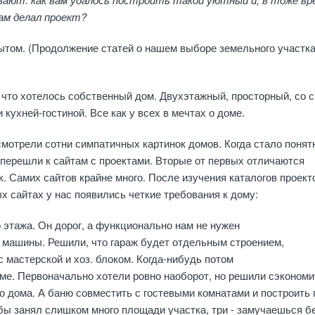
ам делал проект?
том. (Продолжение статей о нашем выборе земельного участка
, что хотелось собственный дом. Двухэтажный, просторный, со 
 кухней-гостиной. Все как у всех в мечтах о доме.
мотрели сотни симпатичных картинок домов. Когда стало понятн
 - перешли к сайтам с проектами. Вторые от первых отличаются
. Самих сайтов крайне много. После изучения каталогов проект
х сайтах у нас появились четкие требования к дому:
 этажа. Он дорог, а функционально нам не нужен
д машины. Решили, что гараж будет отдельным строением,
мастерской и хоз. блоком. Когда-нибудь потом
ме. Первоначально хотели ровно наоборот, но решили сэкономи
о дома. А баню совместить с гостевыми комнатами и построить
бы занял слишком много площади участка, три - замучаешься б