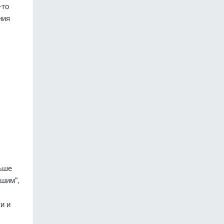
-то
ния
льше
ашим",
и и