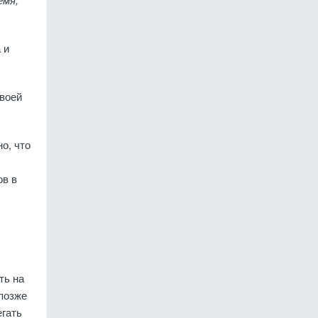
 и
своей
о, что
ов в
ть на
 позже
егать