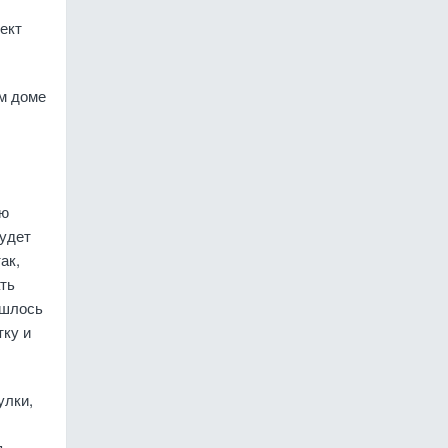
ект
м доме
ую
будет
ак,
ть
ишлось
тку и
улки,
,