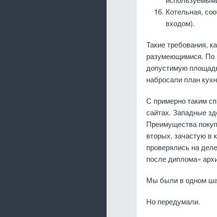
Котельная, со
входом).
Такие требования, к
разумеющимися. По 
допустимую площадь.
набросали план кухн
С примерно таким сп
сайтах. Западные зд
Преимущества покупк
вторых, зачастую в 
проверялись на деле
после диплома» арх
Мы были в одном шаг
Но передумали.