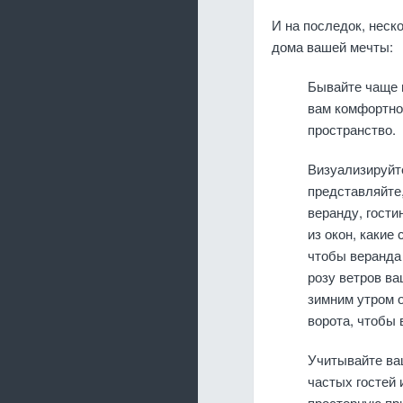
И на последок, неск
дома вашей мечты:
Бывайте чаще 
вам комфортно 
пространство.
Визуализируйте
представляйте,
веранду, гости
из окон, какие
чтобы веранда
розу ветров ва
зимним утром о
ворота, чтобы 
Учитывайте ваш
частых гостей 
просторную при