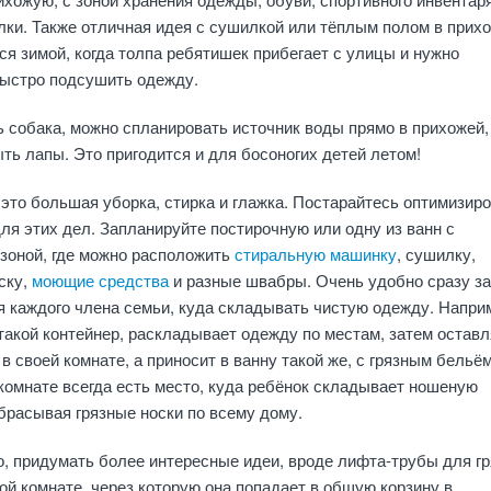
лки. Также отличная идея с сушилкой или тёплым полом в прихо
ся зимой, когда толпа ребятишек прибегает с улицы и нужно
ыстро подсушить одежду.
ь собака, можно спланировать источник воды прямо в прихожей
ь лапы. Это пригодится и для босоногих детей летом!
 это большая уборка, стирка и глажка. Постарайтесь оптимизир
ля этих дел. Запланируйте постирочную или одну из ванн с
 зоной, где можно расположить
стиральную машинку
, сушилку,
ску,
моющие средства
и разные швабры. Очень удобно сразу з
я каждого члена семьи, куда складывать чистую одежду. Напри
такой контейнер, раскладывает одежду по местам, затем оставл
 в своей комнате, а приносит в ванну такой же, с грязным бельём
комнате всегда есть место, куда ребёнок складывает ношеную
брасывая грязные носки по всему дому.
о, придумать более интересные идеи, вроде лифта-трубы для г
й комнате, через которую она попадает в общую корзину в