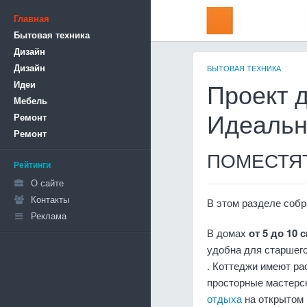
Главная
Бытовая техника
Дизайн
Дизайн
БЫТОВАЯ ТЕХНИКА
Идеи
Проект д
Мебель
Ремонт
Идеальн
Ремонт
ПОМЕСТЯТ
Рейтинги
О сайте
Контакты
В этом разделе соб
Реклама
В домах
от 5 до 10 
удобна для старшег
. Коттеджи имеют р
просторные мастерс
отдыха
на открытом 