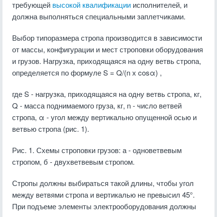
требующей
высокой квалификации
исполнителей, и
должна выполняться специальными заплетчиками.
Выбор типоразмера стропа производится в зависимости
от массы, конфигурации и мест строповки оборудования
и грузов. Нагрузка, приходящаяся на одну ветвь стропа,
определяется по формуле S = Q/(n х cos
α)
,
где S - нагрузка, приходящаяся на одну ветвь стропа, кг,
Q - масса поднимаемого груза, кг, n - число ветвей
стропа, α - угол между вертикально опущенной осью и
ветвью стропа (рис. 1).
Рис. 1. Схемы строповки грузов: а - одноветвевым
стропом, б - двухветвевым стропом.
Стропы должны выбираться такой длины, чтобы угол
между ветвями стропа и вертикалью не превысил 45°.
При подъеме элементы электрооборудования должны