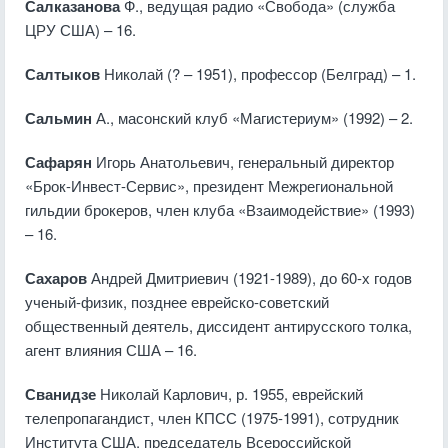
Салказанова
Ф., ведущая радио «Свобода» (служба
ЦРУ США) – 16.
Салтыков
Николай (? – 1951), профессор (Белград) – 1.
Сальмин
А., масонский клуб «Магистериум» (1992) – 2.
Сафарян
Игорь Анатольевич, генеральный директор
«Брок-Инвест-Сервис», президент Межрегиональной
гильдии брокеров, член клуба «Взаимодействие» (1993)
– 16.
Сахаров
Андрей Дмитриевич (1921-1989), до 60-х годов
ученый-физик, позднее еврейско-советский
общественный деятель, диссидент антирусского толка,
агент влияния США – 16.
Сванидзе
Николай Карлович, р. 1955, еврейский
телепропагандист, член КПСС (1975-1991), сотрудник
Института США, председатель Всероссийской