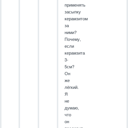
применять
засыпку
керамзитом
за
ними?
Почему,
если
керамзита
3-
5см?
Он
же
лёгкий.
Я
не
думаю,
что
он