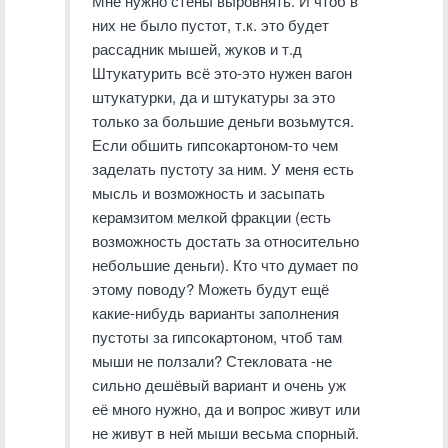
Мне нужно стены выровнять. И чтоб в
них не было пустот, т.к. это будет
рассадник мышей, жуков и т.д
Штукатурить всё это-это нужен вагон
штукатурки, да и штукатуры за это
только за большие деньги возьмутся.
Если обшить гипсокартоном-то чем
заделать пустоту за ним. У меня есть
мысль и возможность и засыпать
керамзитом мелкой фракции (есть
возможность достать за относительно
небольшие деньги). Кто что думает по
этому поводу? Можеть будут ещё
какие-нибудь варианты заполнения
пустоты за гипсокартоном, чтоб там
мыши не ползали? Стекловата -не
сильно дешёвый вариант и очень уж
её много нужно, да и вопрос живут или
не живут в ней мыши весьма спорный.