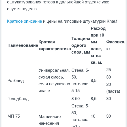
оштукатуривания готова к дальнейшей отделке уже
спустя неделю.
Краткое описание
и цены на гипсовые штукатурки Knauf
Расход
при 10
Толщина
Краткая
мм
Фасовка,
Наименование
одного
характеристика
слое,
кг
слоя, мм
кг на
кв. м.
25
Универсальная,
Стена: 5-
сухая смесь,
50,
30
Ротбанд
8,5
если не указано
потолок:
20
иначе
5-15
(паста)
Гольдбанд
—
8-50
8,5
30
Стена: 5-
50,
МП 75
10
30
Машинного
потолок:
нанесения
5-15