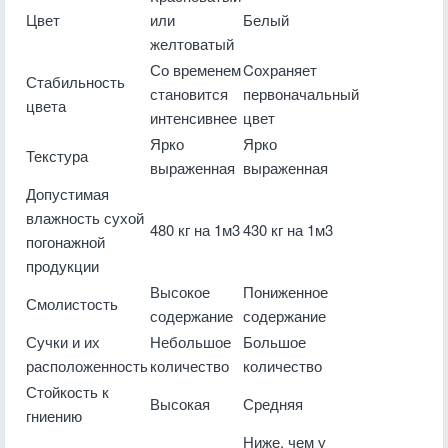
Цвет
или
Белый
желтоватый
Со временем
Cохраняет
Стабильность
становится
первоначальный
цвета
интенсивнее
цвет
Ярко
Ярко
Текстура
выраженная
выраженная
Допустимая
влажность сухой
480 кг на 1м3
430 кг на 1м3
погонажной
продукции
Высокое
Пониженное
Смолистость
содержание
содержание
Сучки и их
Небольшое
Большое
расположенность
количество
количество
Стойкость к
Высокая
Средняя
гниению
Ниже, чем у