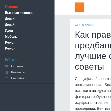
Главная
Бытовая техника
Дизайн
Дизайн
СТИЛЬ КУХНИ
Идеи
Как пра
Мебель
Ремонт
предбан
Ремонт
лучшие 
Рейтинги
советы
О сайте
Контакты
Реклама
Специфика банного 
вентилирования. Бол
остатки в воздухе ч
факторы требуют не
осуществляться не т
проведении. Вентиля