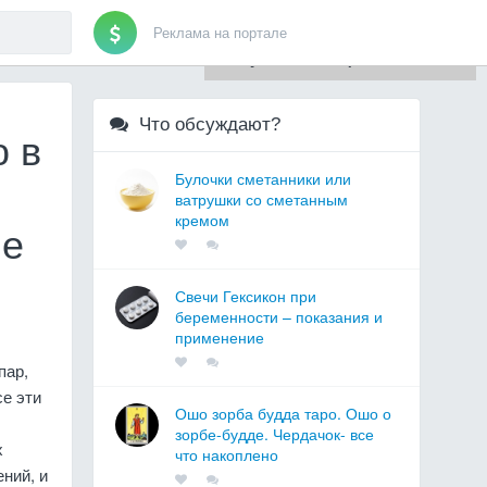
Реклама на портале
Для любых предложений по
сайту: artist71@cp9.ru
Что обсуждают?
ю в
Булочки сметанники или
ватрушки со сметанным
кремом
ые
Свечи Гексикон при
беременности – показания и
применение
пар,
се эти
Ошо зорба будда таро. Ошо о
зорбе-будде. Чердачок- все
х
что накоплено
ний, и