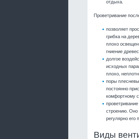
отдыха.
Проветривание посл
позволяет про
грибка на дере
плохо освещен
гниение древе
долгое воздейс
исходных парам
плохо, неплотн
поры плесневы
постоянно прис
комфортному с
проветривание
строению. Оно
регулярно его 
Виды вент