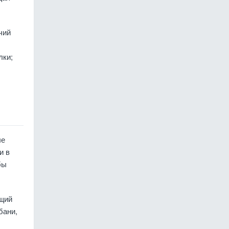
чий
лки;
ые
и в
бы
ящий
бани,