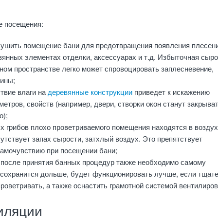
е посещения:
сушить помещение бани для предотвращения появления плесени
вянных элементах отделки, аксессуарах и т.д. Избыточная сыро
ном пространстве легко может спровоцировать заплесневение,
сины;
твие влаги на
деревянные конструкции
приведет к искажению
етров, свойств (например, двери, створки окон станут закрыва
о);
х грибов плохо проветриваемого помещения находятся в воздух
утствует запах сырости, затхлый воздух. Это препятствует
амочувствию при посещении бани;
 после принятия банных процедур также необходимо самому
 сохранится дольше, будет функционировать лучше, если тщате
проветривать, а также оснастить грамотной системой вентилиров
иляции