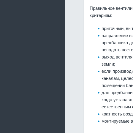
Правильное вентилир
критериям:
приточный, вы
направление во
предбанника до
попадать посто
выход вентиля
земли;
если производи
каналам, целес
помещений бан
для предбанни
когда устанавл
естественным 
кратность воз
монтируемые в