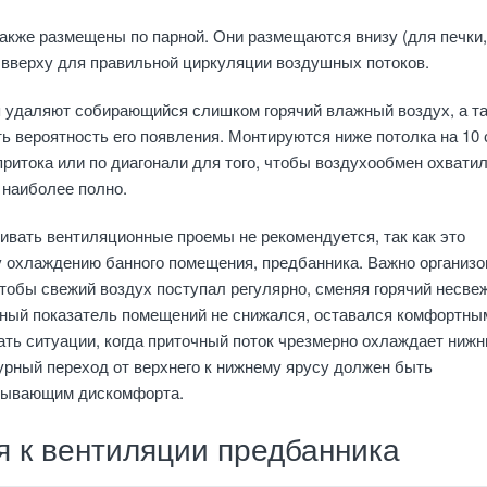
акже размещены по парной. Они размещаются внизу (для печки,
 вверху для правильной циркуляции воздушных потоков.
 удаляют собирающийся слишком горячий влажный воздух, а т
ть вероятность его появления. Монтируются ниже потолка на 10 
притока или по диагонали для того, чтобы воздухообмен охвати
наиболее полно.
ивать вентиляционные проемы не рекомендуется, так как это
у охлаждению банного помещения, предбанника. Важно организо
чтобы свежий воздух поступал регулярно, сменяя горячий несве
рный показатель помещений не снижался, оставался комфортны
ать ситуации, когда приточный поток чрезмерно охлаждает нижн
урный переход от верхнего к нижнему ярусу должен быть
зывающим дискомфорта.
я к вентиляции предбанника