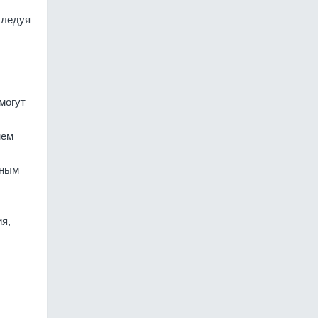
следуя
могут
нем
дным
я,