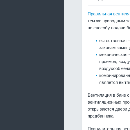
Правильная вентиля
тем же природным за
по способу подачи б
естественная 
законам замещ
механическая 
проемов, возд
воздухообмена
комбинированн
является вытя
Вентиляция в бане 
вентиляционных про
открываются двери д
предбанника.
Принудительная вент