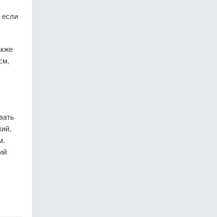
 если
акже
см,
л
вать
жий,
м.
ий