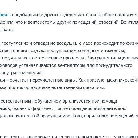
ция
в предбаннике и других отделениях бани вообще организует
конам, что и вентсистемы других помещений, строений. Вентил
ывает:
– поступление и отведение воздушных масс происходит по физи
ения теплого воздуха поступающим холодным и тяжелым;
– не учитывает естественные процессы. Внутри вентиляционны
уховодов устанавливаются вентиляторы для принудительного
 внутри помещения;
ая – сочетает перечисленные виды. Как правило, механической
жка, приток организован естественным способом.
с естественным побуждением организуется при помощи
емов, оконных форточек. После посещения дополнительно
ля окончательной просушки моечного, парильного помещений, а
система устанавливается, если есть признаки, что существую