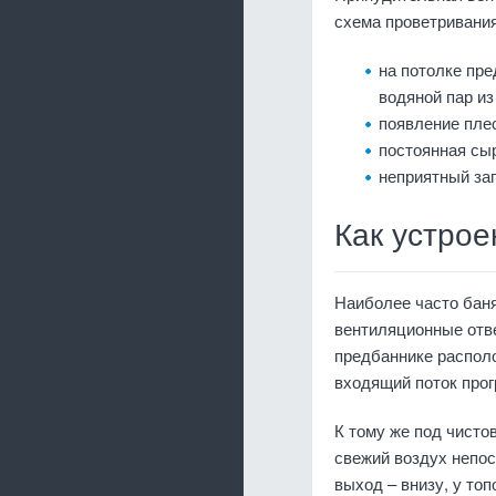
схема проветривани
на потолке пре
водяной пар из
появление пле
постоянная сыр
неприятный зап
Как устрое
Наиболее часто бан
вентиляционные отве
предбаннике располо
входящий поток прог
К тому же под чист
свежий воздух непос
выход – внизу, у топ