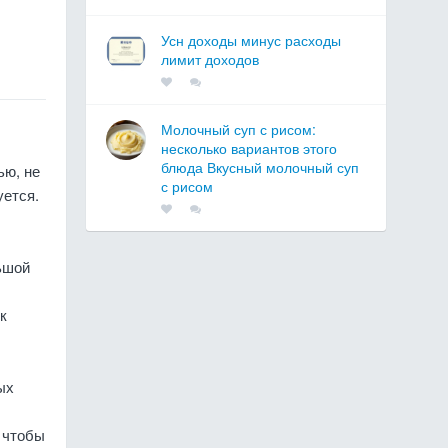
Усн доходы минус расходы
лимит доходов
Молочный суп с рисом:
несколько вариантов этого
блюда Вкусный молочный суп
ью, не
с рисом
уется.
льшой
к
ых
 чтобы