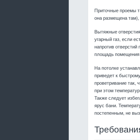
Приточные проемы т
она размещена там),
Вытяжные отверстия
угарный газ, если ес
напротив отверстий 
площадь помещения 
На потолке устанавл
приведет к быстром
проветривание так, 
при этом температу
Также следует избег
ярус бани. Температ
постепенным, не вы
Требовани