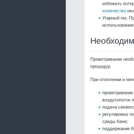
избежать поте
количество
око
Угарный газ. П
использовании 
Необходим
Проветривание необх
процедур.
При отоплении и неп
проветривание
воздухопоток 
подача свежего
регулировка т
среды бани;
поддержание б