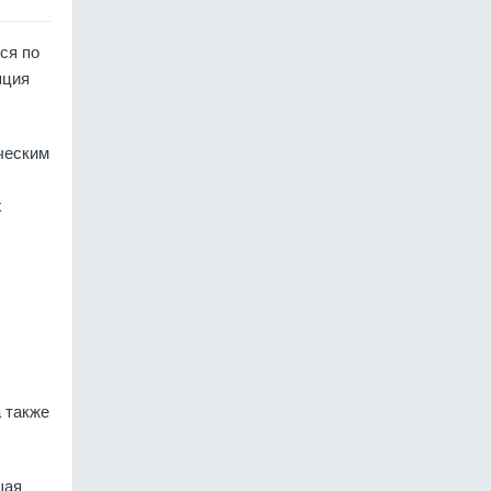
ся по
яция
ческим
х
 также
щая