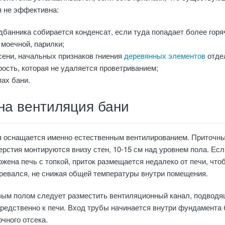
я не эффективна:
дбанника собирается конденсат, если туда попадает более горя
 моечной, парилки;
сени, начальных признаков гниения
деревянных элементов
отде
ость, которая не удаляется проветриванием;
ах бани.
на вентиляция бани
я оснащается именно естественным вентилированием. Приточн
рстия монтируются внизу стен, 10-15 см над уровнем пола. Есл
жена печь с топкой, приток размещается недалеко от печи, что
ревался, не снижая общей температуры внутри помещения.
овым полом следует разместить вентиляционный канал, подвод
редственно к печи. Вход трубы начинается внутри фундамента 
очного отсека.