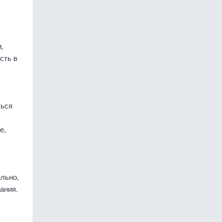
,
сть в
ться
е,
льно,
ания.