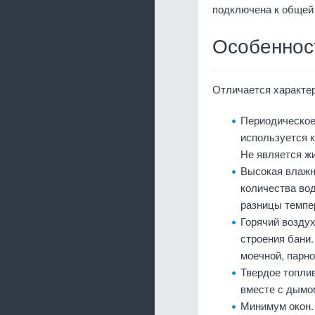
подключена к общей
Особеннос
Отличается характе
Периодическое
используется к
Не является ж
Высокая влажн
количества вод
разницы темпе
Горячий воздух
строения бани
моечной, парно
Твердое топлив
вместе с дымо
Минимум окон.