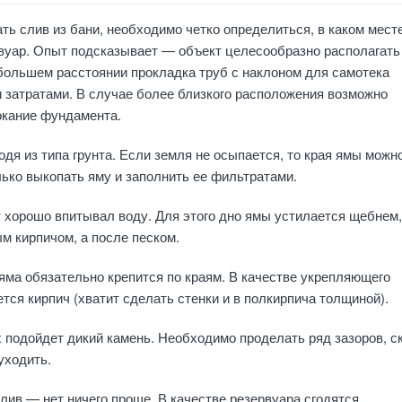
ать слив из бани, необходимо четко определиться, в каком мест
вуар. Опыт подсказывает — объект целесообразно располагать 
 большем расстоянии прокладка труб с наклоном для самотека
 затратами. В случае более близкого расположения возможно
окание фундамента.
одя из типа грунта. Если земля не осыпается, то края ямы можн
лько выкопать яму и заполнить ее фильтратами.
т хорошо впитывал воду. Для этого дно ямы устилается щебнем,
м кирпичом, а после песком.
яма обязательно крепится по краям. В качестве укрепляющего
тся кирпич (хватит сделать стенки и в полкирпича толщиной).
 подойдет дикий камень. Необходимо проделать ряд зазоров, с
уходить.
слив — нет ничего проще. В качестве резервуара сгодятся