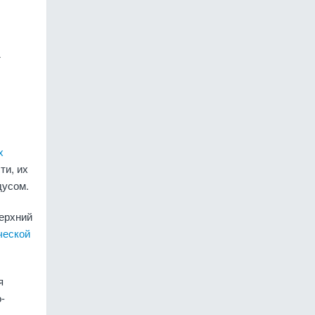
─
х
ти, их
дусом.
ерхний
ческой
я
-