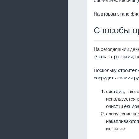
На втором этапе фил
Способы о
На сегодняшний день
очень затратными, 
Поскольку строитель
соорудить своими ру
система, в кот
используется к
очистки ею мож
сооружение к
накапливаются
их вывоз.