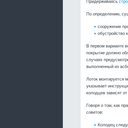
Придерживаясь
стро
По определению, сущ
сооружение пр
обустройство 
В первом варианте в
покрытие должно обл
случаях предусмотр
выполненный из асбе
Лоток монтируется м
указывает инструкц
колодцев зависят от
Говоря о том, как п
советов:
Колодец следу