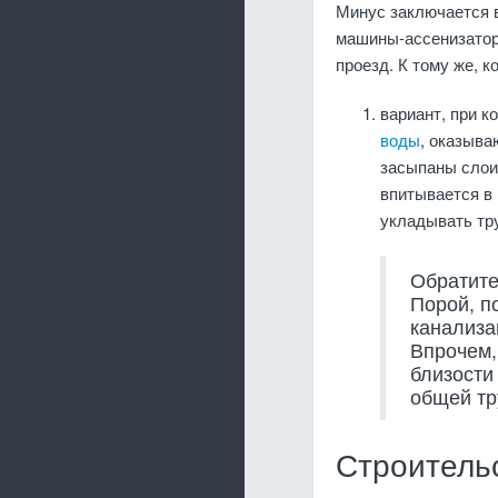
Минус заключается в
машины-ассенизаторы
проезд. К тому же, 
вариант, при 
воды
, оказыва
засыпаны слои 
впитывается в 
укладывать тру
Обратите
Порой, п
канализа
Впрочем,
близости 
общей тр
Строитель