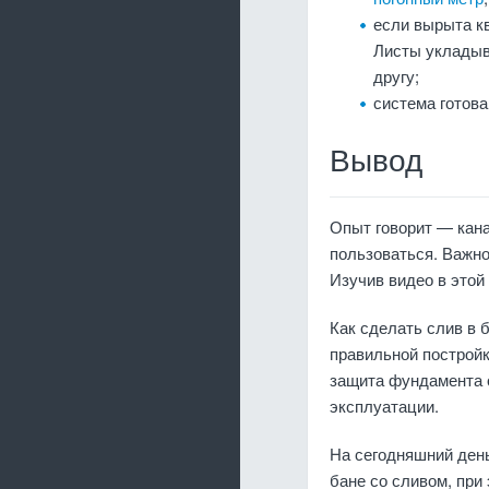
если вырыта кв
Листы укладыв
другу;
система готова
Вывод
Опыт говорит — кан
пользоваться. Важн
Изучив видео в этой
Как сделать слив в 
правильной постройк
защита фундамента о
эксплуатации.
На сегодняшний день
бане со сливом, при