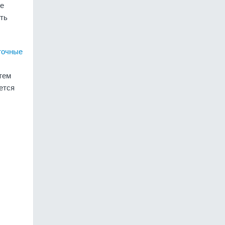
ые
ть
точные
тем
ется