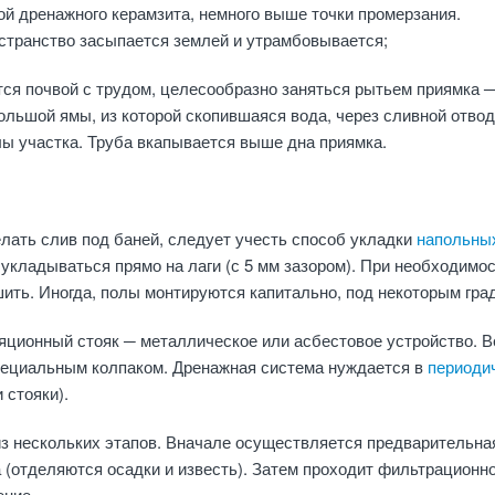
ой дренажного керамзита, немного выше точки промерзания.
странство засыпается землей и утрамбовывается;
ся почвой с трудом, целесообразно заняться рытьем приямка 
льшой ямы, из которой скопившаяся вода, через сливной отвод
ы участка. Труба вкапывается выше дна приямка.
делать слив под баней, следует учесть способ укладки
напольны
 укладываться прямо на лаги (с 5 мм зазором). При необходимос
ить. Иногда, полы монтируются капитально, под некоторым гра
яционный стояк ─ металлическое или асбестовое устройство. В
пециальным колпаком. Дренажная система нуждается в
периоди
и стояки).
з нескольких этапов. Вначале осуществляется предварительна
 (отделяются осадки и известь). Затем проходит фильтрационно
ение.