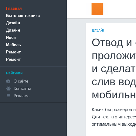
Главная
Бытовая техника
Дизайн
Дизайн
ДИЗАЙН
Идеи
Отвод и 
Мебель
Ремонт
проложи
Ремонт
и сделат
Рейтинги
слив во
О сайте
Контакты
мобильн
Реклама
Каких бы размеров н
Для тех, кто интере
оптимальным выходо