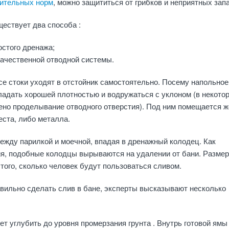
ительных норм
, можно защититься от грибков и неприятных зап
ествует два способа :
остого дренажа;
качественной отводной системы.
се стоки уходят в отстойник самостоятельно. Посему напольное
адать хорошей плотностью и водружаться с уклоном (в некото
ено проделывание отводного отверстия). Под ним помещается ж
ста, либо металла.
ежду парилкой и моечной, впадая в дренажный колодец. Как
ия, подобные колодцы вырываются на удалении от бани. Разме
 того, сколько человек будут пользоваться сливом.
равильно сделать слив в бане, эксперты высказывают несколько
ет углубить до уровня промерзания грунта
. Внутрь готовой ямы