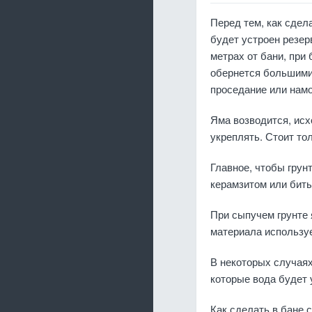
Перед тем, как сдел
будет устроен резер
метрах от бани, при
обернется большими
проседание или нам
Яма возводится, исх
укреплять. Стоит то
Главное, чтобы грун
керамзитом или биты
При сыпучем грунте 
материала используе
В некоторых случаях
которые вода будет 
Как сделать в бане 