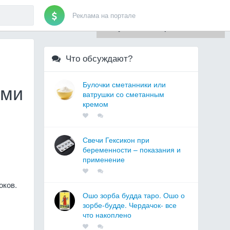
Реклама на портале
Для любых предложений по
сайту: artist71@cp9.ru
Что обсуждают?
Булочки сметанники или
ами
ватрушки со сметанным
кремом
Свечи Гексикон при
беременности – показания и
применение
оков.
Ошо зорба будда таро. Ошо о
зорбе-будде. Чердачок- все
что накоплено