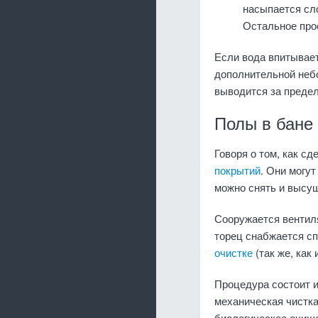
насыпается сл
Остальное про
Если вода впитывает
дополнительной небо
выводится за предел
Полы в бане
Говоря о том, как с
покрытий
. Они могут
можно снять и высуш
Сооружается вентил
торец снабжается с
очистке
(так же, как 
Процедура состоит и
механическая чистка
биологическое очищ