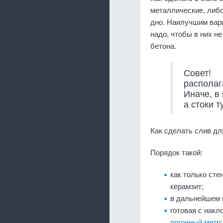
металлические, либо
дно. Наилучшим вар
надо, чтобы в них н
бетона.
Совет!
располаг
Иначе, в
а стоки т
Как сделать слив дл
Порядок такой:
как только сте
керамзит;
в дальнейшем 
готовая с накл
погонный метр
;