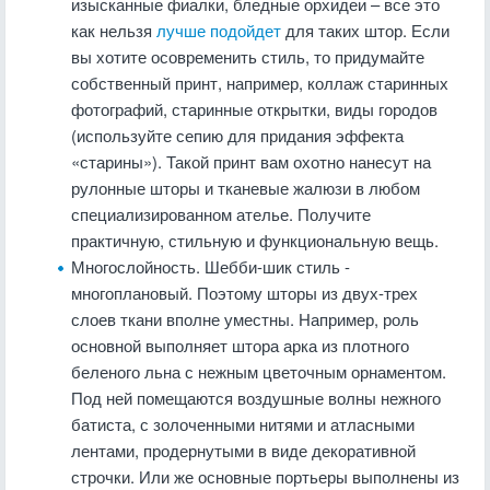
изысканные фиалки, бледные орхидеи – все это
как нельзя
лучше подойдет
для таких штор. Если
вы хотите осовременить стиль, то придумайте
собственный принт, например, коллаж старинных
фотографий, старинные открытки, виды городов
(используйте сепию для придания эффекта
«старины»). Такой принт вам охотно нанесут на
рулонные шторы и тканевые жалюзи в любом
специализированном ателье. Получите
практичную, стильную и функциональную вещь.
Многослойность. Шебби-шик стиль -
многоплановый. Поэтому шторы из двух-трех
слоев ткани вполне уместны. Например, роль
основной выполняет штора арка из плотного
беленого льна с нежным цветочным орнаментом.
Под ней помещаются воздушные волны нежного
батиста, с золоченными нитями и атласными
лентами, продернутыми в виде декоративной
строчки. Или же основные портьеры выполнены из