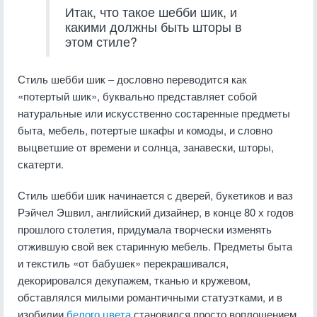
Итак, что такое шебби шик, и
какими должны быть шторы в
этом стиле?
Стиль шебби шик – дословно переводится как
«потертый шик», буквально представляет собой
натуральные или искусственно состаренные предметы
быта, мебель, потертые шкафы и комоды, и словно
выцветшие от времени и солнца, занавески, шторы,
скатерти.
Стиль шебби шик начинается с дверей, букетиков и ваз
Рэйчел Эшвил, английский дизайнер, в конце 80 х годов
прошлого столетия, придумала творчески изменять
отжившую свой век старинную мебель. Предметы быта
и текстиль «от бабушек» перекрашивался,
декорировался декупажем, тканью и кружевом,
обставлялся милыми романтичными статуэтками, и в
изобилии
белого цвета
становился просто воплощением