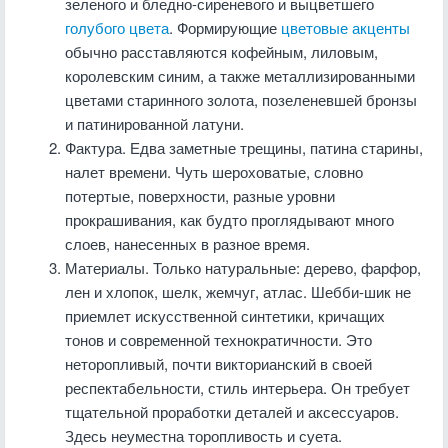
зеленого и бледно-сиреневого и выцветшего
голубого цвета
. Формирующие
цветовые акценты
обычно расставляются кофейным, лиловым,
королевским синим, а также металлизированными
цветами старинного золота, позеленевшей бронзы
и патинированной латуни.
Фактура. Едва заметные трещины, патина старины,
налет времени. Чуть шероховатые, словно
потертые, поверхности, разные уровни
прокрашивания, как будто проглядывают много
слоев, нанесенных в разное время.
Материалы. Только натуральные: дерево, фарфор,
лен и хлопок, шелк, жемчуг, атлас. Шебби-шик не
приемлет искусственной синтетики, кричащих
тонов и современной технократичности. Это
неторопливый, почти викторианский в своей
респектабельности, стиль интерьера. Он требует
тщательной проработки деталей и аксессуаров.
Здесь неуместна торопливость и суета.