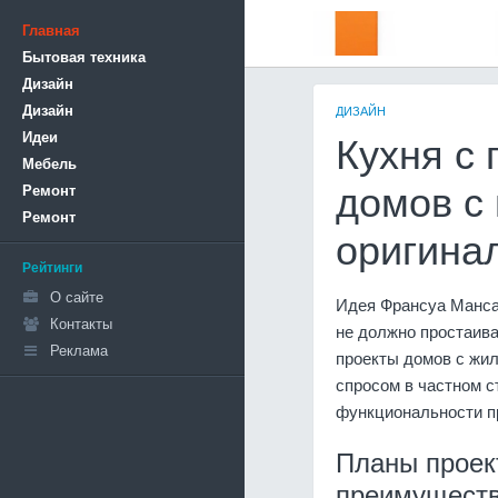
Главная
Бытовая техника
Дизайн
Дизайн
ДИЗАЙН
Идеи
Кухня с
Мебель
Ремонт
домов с
Ремонт
оригина
Рейтинги
О сайте
Идея Франсуа Мансар
Контакты
не должно простаива
Реклама
проекты домов с жи
спросом в частном с
функциональности п
Планы проек
преимущест