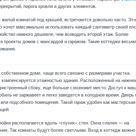
перекрытий, пирога кровли и других элементов.
 жилой комнатой под крышей, встречаются довольно часто. Это
то хочет максимально использовать каждый сантиметр своей пл
тройство намного дешевле, чем возводить второй этаж. Более
 проекты домов с мансардой и гаражом. Такие коттеджи весьм
ивания.
 собственном доме, чаще всего связано с размерами участка.
компенсируется этажностью здания. Расположенный на нижне
пристроенный сбоку, еще больше сэкономит место. Доступ к ма
обиль не заржавеет и легко заведется в холодное время. Дверь
 или подсобного помещения. Такой гараж удобен как мастерская
ещей.
ойки располагаются вдоль «глухих» стен. Окна спален — на
ния. Так комнаты будут более светлыми. Вход в коттедж можно