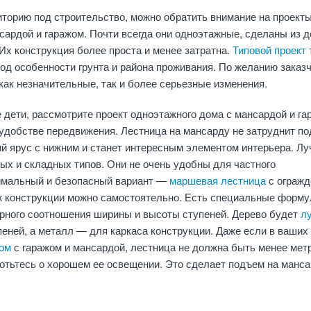
торию под строительство, можно обратить внимание на проект
нсардой и гаражом. Почти всегда они одноэтажные, сделаны из д
 Их конструкция более проста и менее затратна.
Типовой проект
од особенности грунта и района проживания. По желанию заказ
как незначительные, так и более серьезные изменения.
 дети, рассмотрите проект одноэтажного дома с мансардой и га
удобстве передвижения. Лестница на мансарду не затруднит по
й ярус с нижним и станет интересным элементом интерьера. Л
вых и складных типов. Они не очень удобны для частного
имальный и безопасный вариант —
маршевая лестница
с огражд
 конструкции можно самостоятельно. Есть специальные форм
ерного соотношения ширины и высоты ступеней. Дерево будет
л
еней, а металл — для каркаса конструкции. Даже если в ваших
ом
с гаражом и мансардой, лестница не должна быть менее мет
отьтесь о хорошем ее освещении. Это сделает подъем на манс