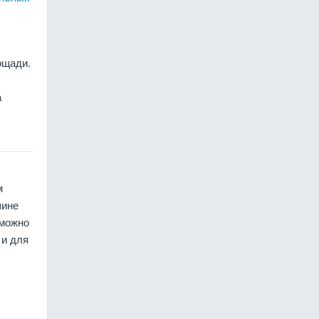
ощади.
а
м
шине
 можно
 и для