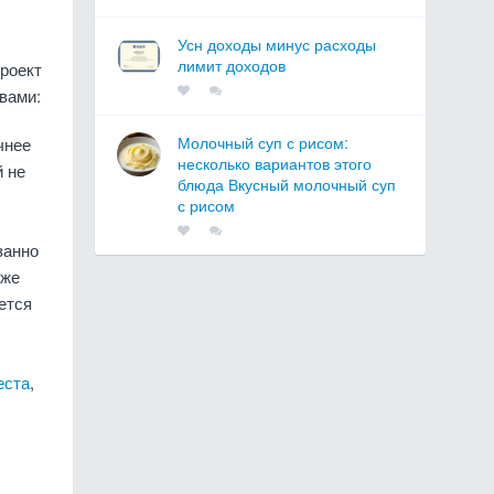
Усн доходы минус расходы
лимит доходов
роект
вами:
Молочный суп с рисом:
чнее
несколько вариантов этого
й не
блюда Вкусный молочный суп
с рисом
занно
 же
ется
еста
,