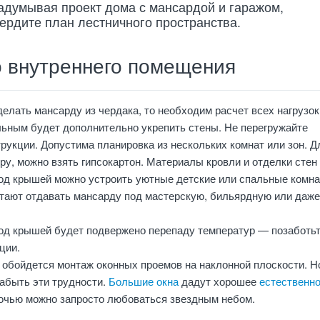
адумывая проект дома с мансардой и гаражом,
вердите план лестничного пространства.
о внутреннего помещения
елать мансарду из чердака, то необходим расчет всех нагрузок
льным будет дополнительно укрепить стены. Не перегружайте
рукции. Допустима планировка из нескольких комнат или зон. Д
еру, можно взять гипсокартон. Материалы кровли и отделки стен
Под крышей можно устроить уютные детские или спальные комна
тают отдавать мансарду под мастерскую, бильярдную или даже
под крышей будет подвержено перепаду температур — позаботьт
ции.
 обойдется монтаж оконных проемов на наклонной плоскости. Н
забыть эти трудности.
Большие окна
дадут хорошее
естественн
очью можно запросто любоваться звездным небом.