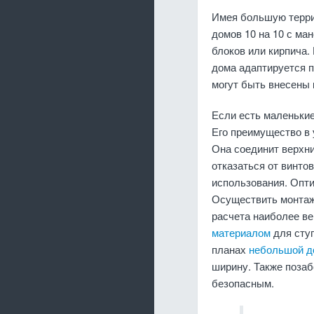
Имея большую терри
домов 10 на 10 с ма
блоков или кирпича.
дома адаптируется п
могут быть внесены 
Если есть маленькие
Его преимущество в 
Она соединит верхни
отказаться от винто
использования. Опт
Осуществить монтаж
расчета наиболее в
материалом
для ступ
планах
небольшой д
ширину. Также позаб
безопасным.