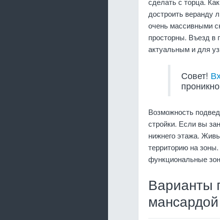
сделать с торца. Ка
достроить веранду 
очень массивными с
просторны. Въезд в 
актуальным и для уз
Совет!
В
проникно
Возможность подвед
стройки. Если вы за
нижнего этажа. Живы
территорию на зоны.
функциональные зон
Варианты 
мансардой