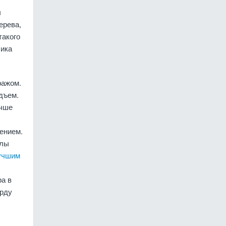
ы
ерева,
такого
чика
ражом.
дъем.
учше
ением.
улы
учшим
ра в
арду