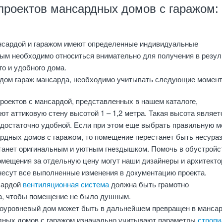
проектов мансардных домов с гаражом:
нсардой и гаражом имеют определенные индивидуальные
рым необходимо относиться внимательно для получения в резул
о и удобного дома.
т дом гараж мансарда, необходимо учитывать следующие момен
роектов с мансардой, представленных в нашем каталоге,
т аттиковую стену высотой 1 – 1,2 метра. Такая высота являет
 достаточно удобной. Если при этом еще выбрать правильную 
ардных домов с гаражом, то помещение перестанет быть несура
станет оригинальным и уютным гнездышком. Помочь в обустройс
омещения за отдельную цену могут наши дизайнеры и архитекто
внесут все выполненные изменения в документацию проекта.
сардой
вентиляционная система
должна быть грамотно
а, чтобы помещение не было душным.
оуровневый дом может быть в дальнейшем превращен в манса
ных домов с гаражом изначально учитывают параметры
строп