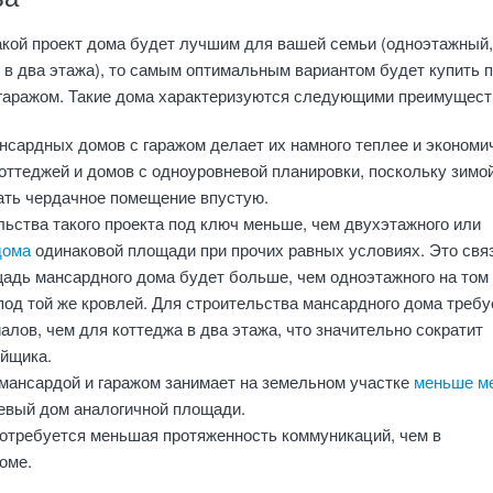
акой проект дома будет лучшим для вашей семьи (одноэтажный,
в два этажа), то самым оптимальным вариантом будет купить п
 гаражом. Такие дома характеризуются следующими преимущест
нсардных домов с гаражом делает их намного теплее и экономи
оттеджей и домов с одноуровневой планировки, поскольку зимо
ать чердачное помещение впустую.
ьства такого проекта под ключ меньше, чем двухэтажного или
дома
одинаковой площади при прочих равных условиях. Это свя
щадь мансардного дома будет больше, чем одноэтажного на том
од той же кровлей. Для строительства мансардного дома требу
лов, чем для коттеджа в два этажа, что значительно сократит
ойщика.
 мансардой и гаражом занимает на земельном участке
меньше м
евый дом аналогичной площади.
потребуется меньшая протяженность коммуникаций, чем в
оме.