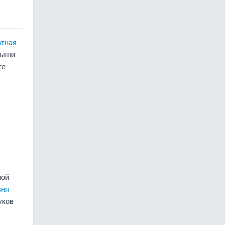
атная
рыши
те
ной
вня
уков