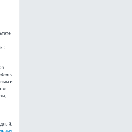
ьтате
ты:
ся
мебель
зным и
тве
ры,
рдный.
ильных