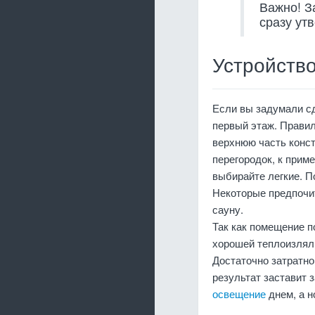
Важно! З
сразу ут
Устройств
Если вы задумали сд
первый этаж. Прави
верхнюю часть конст
перегородок, к прим
выбирайте легкие. 
Некоторые предпочи
сауну.
Так как помещение 
хорошей теплоизлял
Достаточно затратно
результат заставит 
освещение
днем, а н