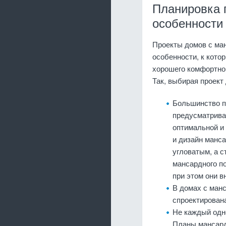
Планировка 
особенности
Проекты домов с ма
особенности, к кото
хорошего комфортног
Так, выбирая проек
Большинство п
предусматриваю
оптимальной и
и дизайн манс
угловатым, а 
мансардного п
при этом они 
В домах с ман
спроектирован
Не каждый одн
Планы мансард