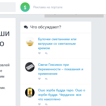
Реклама на портале
Для любых предложений по
сайту: artist71@cp9.ru
Что обсуждают?
ыши
Булочки сметанники или
о
ватрушки со сметанным
кремом
Свечи Гексикон при
ровлей
беременности – показания и
ые
применение
ким
ми.
Ошо зорба будда таро. Ошо о
зорбе-будде. Чердачок- все
что накоплено