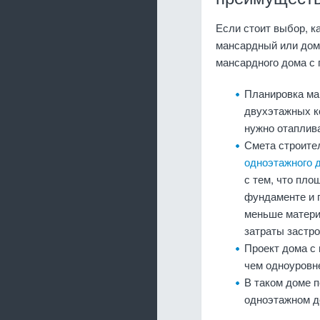
Если стоит выбор, к
мансардный или дом 
мансардного дома с
Планировка ма
двухэтажных к
нужно отаплив
Смета строител
одноэтажного 
с тем, что пло
фундаменте и п
меньше материа
затраты застр
Проект дома с
чем одноуровн
В таком доме 
одноэтажном д