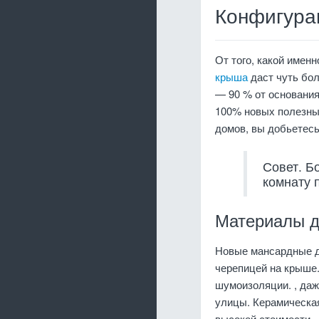
Конфигура
От того, какой имен
крыша
даст чуть бо
— 90 % от основания
100% новых полезны
домов, вы добьетесь
Совет. Б
комнату 
Материалы д
Новые мансардные д
черепицей на крыше
шумоизоляции. , даж
улицы. Керамическая
высокой стоимости.