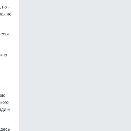
 но –
как не
весок
ожно
нюю
кого
зди и
Здесь