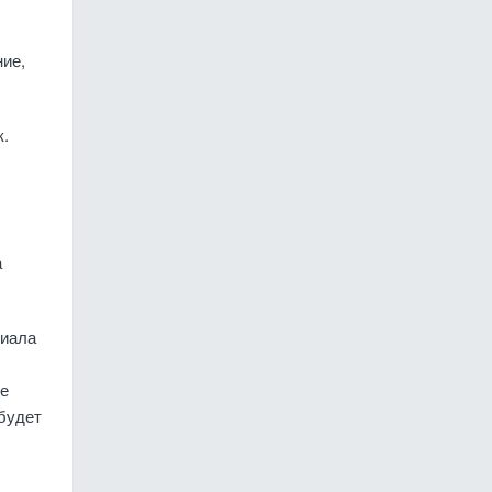
ие,
к.
а
риала
ые
будет