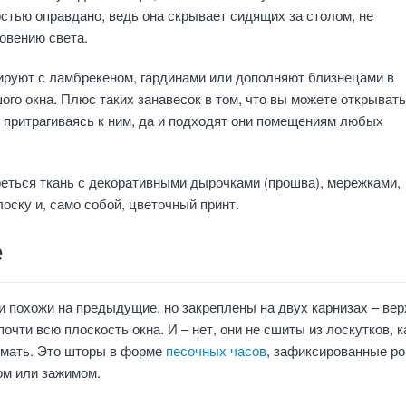
стью оправдано, ведь она скрывает сидящих за столом, не
овению света.
руют с ламбрекеном, гардинами или дополняют близнецами в
ого окна. Плюс таких занавесок в том, что вы можете открывать
 притрагиваясь к ним, да и подходят они помещениям любых
еться ткань с декоративными дырочками (прошва), мережками,
лоску и, само собой, цветочный принт.
е
 похожи на предыдущие, но закреплены на двух карнизах – вер
очти всю плоскость окна. И – нет, они не сшиты из лоскутков, к
мать. Это шторы в форме
песочных часов
, зафиксированные ро
ом или зажимом.