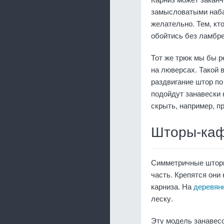
замысловатыми набал
желательно. Тем, кт
обойтись без ламбре
Тот же трюк мы бы р
на люверсах. Такой 
раздвигание штор по
подойдут занавески 
скрыть, например, 
Шторы-ка
Симметричные шторы 
часть. Крепятся они
карниза. На
деревян
леску.
Эту модель занавесо