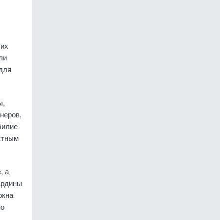
гих
ли
 для
ы,
неров,
билие
стным
, а
гардины
окна
но