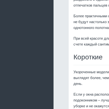
отпечатков пальцев 
Более практичными о
не будут настолько
однотонного полотна
При всей красоте дл
счете каждый сантим
Короткие
Укороченные модели
выглядят более, че
день.
Если у окна распол
подоконником – лучш
уборке и не окажутся