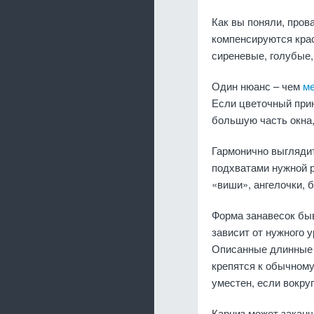
Как вы поняли, пров
компенсируются кра
сиреневые, голубые,
Один нюанс – чем
м
Если цветочный прин
большую часть окна,
Гармонично выглядит
подхватами нужной р
«виши», ангелочки, 
Форма занавесок быв
зависит от нужного 
Описанные длинные 
крепятся к обычному
уместен, если вокру
Карниз может закан