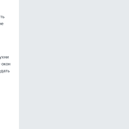
ыть
не
ухни
 окон
едать