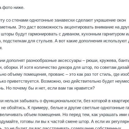
а фото ниже.
ту со стенами однотонные занавески сделают украшение окон
метным. Это даст возможность акцентировать внимание на дру
 шторы будут гармонировать с диваном, кухонным гарнитуром и
, подстилкам для стульев. А вот какие дополнения используют
м.
ни дополнят разнообразные аксессуары – рюши, кружева, бант
, оборки. И хотя количество декора для штор, по советам дизай
но объему помещения, прованс – это как раз тот стиль, где изо
ько приветствуется. Возможно, оно действительно будет неуме
ь. Но почему бы и нет, если вам так нравится?
и нельзя забывать о функциональности, без которой в квартире
е не обойтись. К примеру, белые и другие светлые однотонные 
величивать объем помещения. Но перед тем, как украшать ими 
одумайте, готовы ли вы к частой смене штор. А если их регуляр
ть, то не будет ли вас расстраивать созерцание собственных