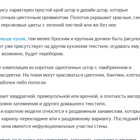
ансу характерен простой крой штор и дизайн штор, которые
сочным цветочным орнаментом. Полотна украшают красные, син
 персиковые цветы с зеленой листвой или же без нее.
еньше кухня
, тем менее броским и крупным должен быть рисуно
т уже присутствует на другом кухонном текстиле, отдавать ему
 возможно, будет перебором.
 композиция из коротких однотонных штор с ламбрекеном и
асцветки. На ткани могут красоваться цветочки, бантики, клетк
бабочки либо полоски.
ает квадратной, прямоугольной или арочной, а плотность мате
уровня затемнения и другого домашнего текстиля.
и короткие модели относятся к раздвижным занавескам, котор
 карнизу-перекладине или к раздвижному варианту. Последний 
г окна имеются нефункциональные участки стены.
чиваться вычурными спиралями, стрелами, шишками и другими