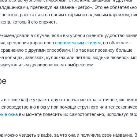
дашниками, претендуя на звание «ретро». Это не обязательно,
о не готов расстаться со своим старым и надежным карнизом, ни
кена, который его спрячет.
екомендовали в случае, если вы успели оценить удобство зана
вид крепления характерен
современным стилям
, но облегчает
 сравнению с другими способами. Но так как провансу больше
на кольцах, завязках, кулисках или петлях, модные люверсы м
прямоугольным драпированным ламбрекеном.
фе
в стиле кафе украсят двухстворчатые окна, а точнее, их ниж
 непосредственно к окну при помощи струнного или телескопичес
ные окна
вы можете повесить их самостоятельно, используя гво
к можно увидеть в кафе, за что она и получила свое название. 