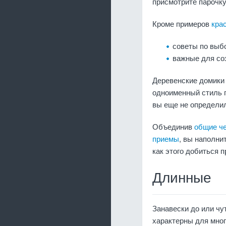
присмотрите парочку
Кроме примеров
кра
советы по выбо
важные для со
Деревенские домики
одноименный стиль п
вы еще не определил
Объединив
общие ч
приемы
, вы наполни
как этого добиться 
Длинные
Занавески до или чу
характерны для мног