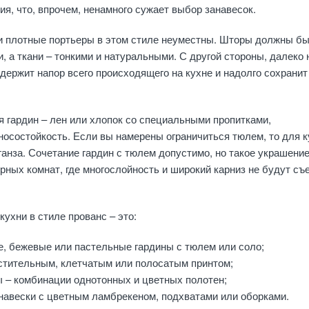
ия, что, впрочем, ненамного сужает выбор занавесок.
и плотные портьеры в этом стиле неуместны. Шторы должны б
, а ткани – тонкими и натуральными. С другой стороны, далеко 
ержит напор всего происходящего на кухне и надолго сохранит
 гардин – лен или хлопок со специальными пропитками,
осостойкость. Если вы намерены ограничиться тюлем, то для к
анза. Сочетание гардин с тюлем допустимо, но такое украшение
рных комнат, где многослойность и широкий карниз не будут съ
ухни в стиле прованс – это:
е, бежевые или пастельные гардины с тюлем или соло;
астительным, клетчатым или полосатым принтом;
 – комбинации однотонных и цветных полотен;
навески с цветным ламбрекеном, подхватами или оборками.