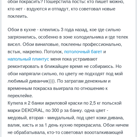
обои покрасить? Пошерстила посты: кто пишет можно,
кто нет - вздуются и отпадут, кто советовал новые
поклеить.
Обои в кухне - клеились 3 года назад, кое где сильно
загрязнились, особенно в зоне холодильника и где телек
висел. Обои виниловые, поклеены профессионально,
встык, накрепко. Потолок,
потолочный багет
и
напольный плинтус
меня пока устраивают
ремонтировать в ближайщее время не собираюсь. Но
обои напрягали сильно, по цвету не подходят под мой
любимый диванчик)))). По затратам денежным и
временным покраска выиграла по отношению к
переклейке.
Купила я 2 банки акриловой краски по 2,5 кг польской
марки DEKORAL, по 300 р за банку. одна цвет -
медовый, вторая - миндальный, под цвет кожи дивана,
валик, кисть и за 1 день кухню перекрасила. Обои ничем
не обрабатывала, кто-то советовал воооталкивающей