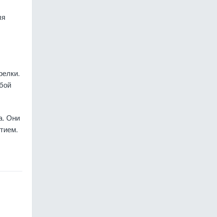
ля
релки.
обой
а. Они
тием.