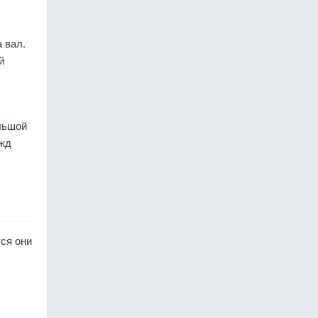
 вал.
й
льшой
ужд
ся они