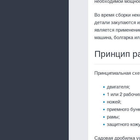
необходимой мощно
Во время сборки не
детали закупаются и
является применение
машина, болгарка ил
Принцип р
Принципиальная схем
двигателя;
1 или 2 рабочи
ножей;
приемного бунк
рамы;
защитного кожу
Садовая дробилка ус