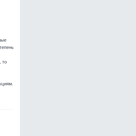
ные
степень
 то
кциям.