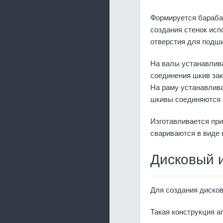
Формируется барабан
создания стенок исп
отверстия для подш
На валы устанавлив
соединения шкив зак
На раму устанавлива
шкивы соединяются 
Изготавливается при
свариваются в виде 
Дисковый 
Для создания дисков
Такая конструкция а