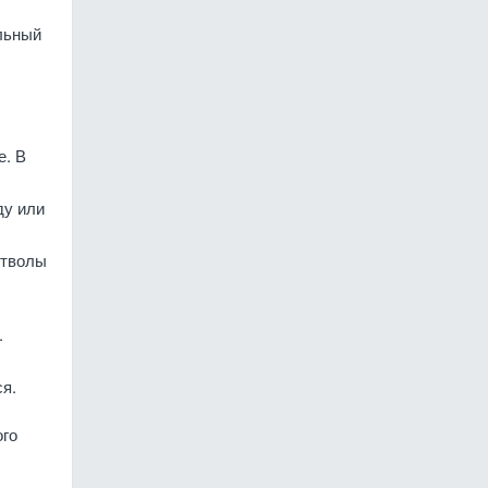
льный
е. В
ду или
стволы
.
ся.
ого