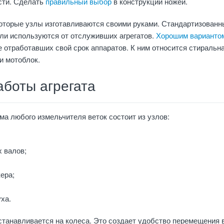
сти. Сделать
правильный выбор
в конструкции ножей.
которые узлы изготавливаются своими руками. Стандартизованн
ли используются от отслуживших агрегатов.
Хорошим варианто
 отработавших свой срок аппаратов. К ним относится стиральн
и мотоблок.
аботы агрегата
а любого измельчителя веток состоит из узлов:
х валов;
ера;
ха.
танавливается на колеса. Это создает удобство перемещения 