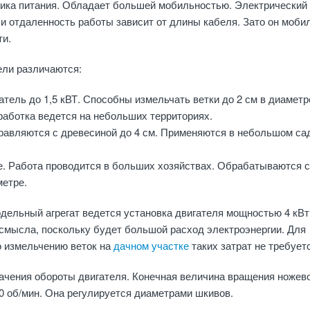
ника питания. Обладает большей мобильностью. Электрический
и отдаленность работы зависит от длины кабеля. Зато он моби
ти.
ели различаются:
атель до 1,5 кВТ. Способны измельчать ветки до 2 см в диаметр
работка ведется на небольших территориях.
Справляются с древесиной до 4 см. Применяются в небольшом са
ее. Работа проводится в больших хозяйствах. Обрабатываются 
метре.
одельный агрегат ведется установка двигателя мощностью 4 кВт
смысла, поскольку будет большой расход электроэнергии. Для
о измельчению веток на
дачном участке
таких затрат не требует
ачения обороты двигателя. Конечная величина вращения ножев
0 об/мин. Она регулируется диаметрами шкивов.