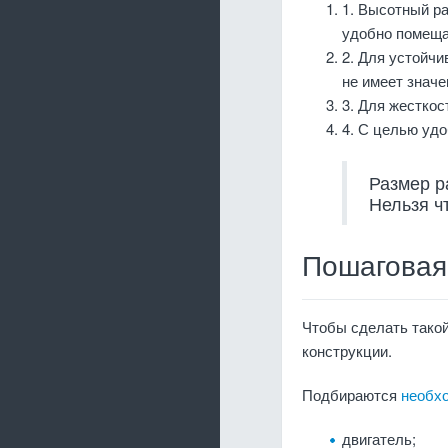
1. Высотный ра
удобно помеща
2. Для устойчи
не имеет значе
3. Для жесткос
4. С целью уд
Размер р
Нельзя ч
Пошаговая 
Чтобы сделать такой
конструкции.
Подбираются
необх
двигатель;