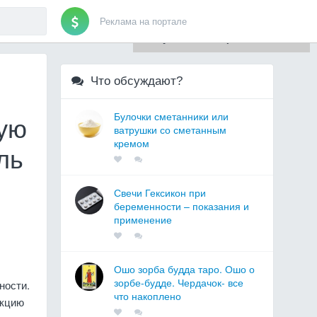
Реклама на портале
Для любых предложений по
сайту: artist71@cp9.ru
Что обсуждают?
Булочки сметанники или
ную
ватрушки со сметанным
кремом
ль
Свечи Гексикон при
беременности – показания и
применение
Ошо зорба будда таро. Ошо о
зорбе-будде. Чердачок- все
ности.
что накоплено
укцию