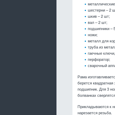
металлические 
шестерни – 2 ш
шкив – 2 шт;
вал – 2 шт;
подшипники – 5
ножи;
металл для ко
труба из метал
гаечные ключи
перфоратор;
сварочный апп
Рама изготавливаетс
берется квадратная 
подшипник. Для 3 но
болванках сверлятся
Прикладываются к ни
нарезается резьба.