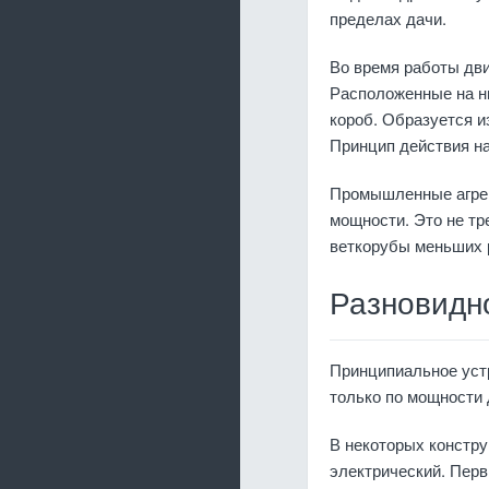
пределах дачи.
Во время работы дви
Расположенные на н
короб. Образуется и
Принцип действия н
Промышленные агрег
мощности. Это не тр
веткорубы меньших 
Разновидн
Принципиальное уст
только по мощности 
В некоторых констру
электрический. Пер