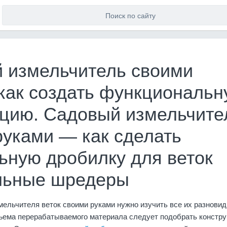
 измельчитель своими
 как создать функциональ
кцию. Садовый измельчите
руками — как сделать
ьную дробилку для веток
льные шредеры
мельчителя веток своими руками нужно изучить все их разновид
бъема перерабатываемого материала следует подобрать констр