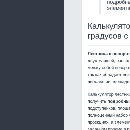
подробны
элемента
Калькулято
градусов 
Лестница с поворот
двух маршей, распо
между собой поворо
так как обладает не
небольшой площадью
Калькулятор лестниц
получить
подробны
подступенков, площа
полноценный набор ч
проекциях, а элемен
заданном проеме в р