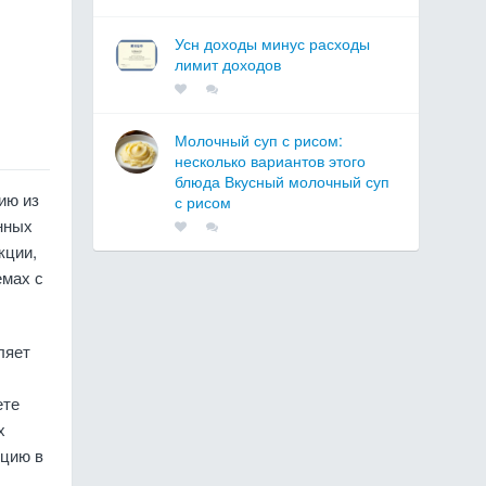
Усн доходы минус расходы
лимит доходов
Молочный суп с рисом:
несколько вариантов этого
блюда Вкусный молочный суп
ию из
с рисом
нных
кции,
емах с
ляет
ете
х
кцию в