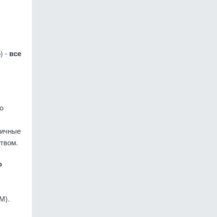
) -
все
о
личные
твом.
о
М).