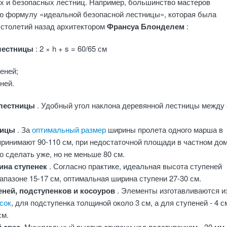
х и безопасных лестниц. Например, большинство мастеров
ю формулу «идеальной безопасной лестницы», которая была
 столетий назад архитектором
Франсуа Блонделем
:
лестницы
: 2 × h + s = 60/65 см
пеней;
ней.
 лестницы
. Удобный угол наклона деревянной лестницы между 
ницы
. За
оптимальный размер
ширины пролета одного марша в
принимают 90-110 см, при недостаточной площади в частном до
 сделать уже, но не меньше 80 см.
ина ступенек
. Согласно практике, идеальная высота ступеней
апазоне 15-17 см, оптимальная ширина ступени 27-30 см.
еней, подступенков и косоуров
. Элементы изготавливаются и
сок
, для подступенка толщиной около 3 см, а для ступеней - 4 с
см.
Минимальный выступ ступени над подступенком - 30 мм,