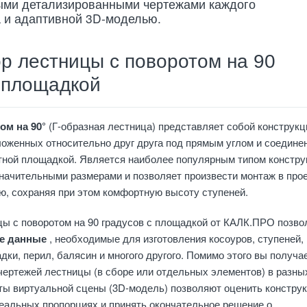
ми детализированными чертежами каждого
 и адаптивной 3D-моделью.
р лестницы с поворотом на 90
с площадкой
ом на 90°
(Г-образная лестница) представляет собой конструкц
ложенных относительно друг друга под прямым углом и соедине
тной площадкой. Является наиболее популярным типом констру
значительными размерами и позволяет произвести монтаж в про
, сохраняя при этом комфортную высоту ступеней.
ы с поворотом на 90 градусов с площадкой от КАЛК.ПРО позво
е данные
, необходимые для изготовления косоуров, ступеней,
дки, перил, балясин и многого другого. Помимо этого вы получа
ертежей лестницы (в сборе или отдельных элементов) в разны
ты виртуальной сцены (3D-модель) позволяют оценить констру
еальных пропорциях и принять окончательное решение о