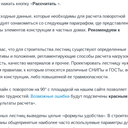
 нажать кнопку «
Рассчитать
».
сходные данные, которые необходимы для расчета поворотной
едует ознакомиться со следующим параграфом, где представле
ы элементов конструкции в частных домах.
Рекомендуем к
ас, что для строительства лестниц существуют определенные
тивы и положения, регламентирующие способы расчета нагрузок
сть, качество материалов и прочее. Проектировать лестницу ну
им правилам, к которым относятся различные СНИПы и ГОСТы, в
я конструкции, либо повышенной ее травмоопасности.
айн с поворотом на 90° с площадкой на нашем сайте позволяет
во трудностей.
Возможные ошибки
будут подсвечены
красным
зультаты расчета».
нных лестниц выведены целые «формулы удобства». В строите
аны общепринятые наиболее часто используемые параметры д