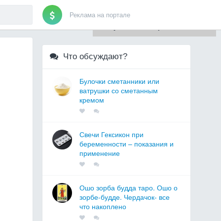
Реклама на портале
Для любых предложений по
сайту: artist71@cp9.ru
Что обсуждают?
Булочки сметанники или
ватрушки со сметанным
кремом
Свечи Гексикон при
беременности – показания и
применение
Ошо зорба будда таро. Ошо о
зорбе-будде. Чердачок- все
что накоплено