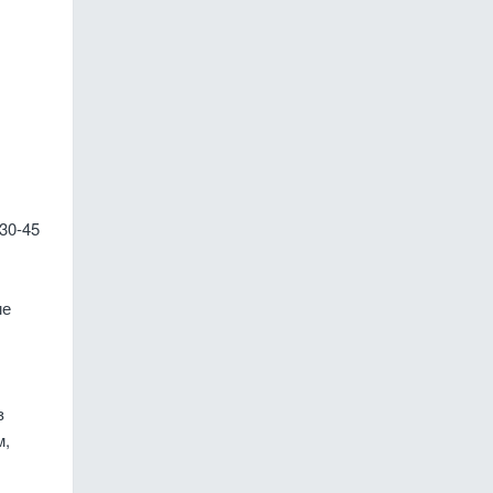
30-45
ме
з
м,