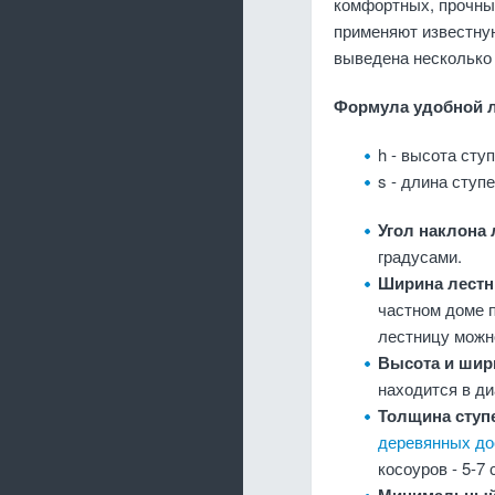
комфортных, прочны
применяют известну
выведена несколько
Формула удобной 
h - высота сту
s - длина ступе
Угол наклона
градусами.
Ширина лест
частном доме 
лестницу можно
Высота и шир
находится в ди
Толщина ступ
деревянных до
косоуров - 5-7 