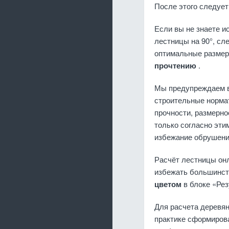
После этого следует
Если вы не знаете и
лестницы на 90°, сл
оптимальные размер
прочтению
.
Мы предупреждаем в
строительные норма
прочности, размерно
только согласно эт
избежание обрушени
Расчёт лестницы онл
избежать большинст
цветом
в блоке «Ре
Для расчета деревя
практике сформиров