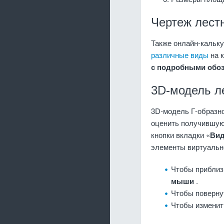
Чертеж лест
Также онлайн-кальку
различные виды
на к
с подробными обо
3D-модель л
3D-модель Г-образн
оценить получившую
кнопки вкладки «
Вид
элементы виртуальн
Чтобы приблиз
мыши
.
Чтобы поверну
Чтобы изменит