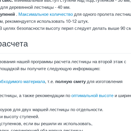
 свес.
для деревянной лестницы - 40 мм.
тупеней
.
Максимальное количество
для одного пролета лестниц
м, рекомендуется использовать 10-12 штук.
 В целях безопасности высоту перил следует делать выше 90 см
расчета
зования нашей программы расчета лестницы на второй этаж с
 площадкой вы получите следующую информацию:
обходимого материала
, т.е.
полную смету
для изготовления
лестницы, а также рекомендации по
оптимальной высоте
и ширин
оуров для двух маршей лестницы по отдельности.
и высоту ступеней.
ступенков, если вы решили их использовать,
дки, соединяющей оба марша лестницы.