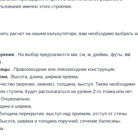
ьзования именно этого строения.
чить расчет на нашем калькуляторе, вам необходимо выбрать и
ерения
. На выбор предлагаются мм, см, м, дюймы, футы,
по
м
.
тницы
. Правозаходная или левозаходная конструкция.
оема
. Высота, длина, ширина проема.
ичество (верхних, нижних), толщина, выступ. Также необходимо
яя ступень будет располагаться на уровне 2-го этажа или нет.
. Опционально.
лщина и ширина.
 Толщина перекрытия, выступ над проемом, отступ от стены.
 Высота, ширина и толщина поручней, сечение балясины.
а.