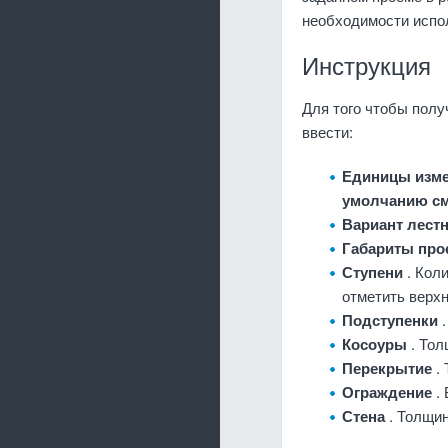
необходимости испол
Инструкция
Для того чтобы полу
ввести:
Единицы изм
умолчанию с
Вариант лес
Габариты пр
Ступени
. Кол
отметить верхн
Подступенки
Косоуры
. То
Перекрытие
.
Ограждение
.
Стена
. Толщин