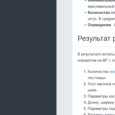
Минимальный
максимальный 
Количество с
штук. В средне
Ограждения
.
Результат 
В результате исполь
поворотом на 90° с
Количество
не
лестницы.
Угол наклона 
шага.
Параметры кос
Длину, ширину 
Параметры под
Размеры площа