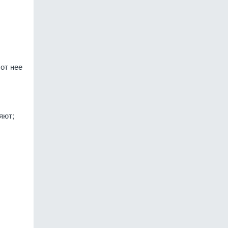
от нее
яют;