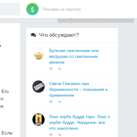
Реклама на портале
Для любых предложений по
сайту: artist71@cp9.ru
Что обсуждают?
.
Булочки сметанники или
ватрушки со сметанным
кремом
Свечи Гексикон при
беременности – показания и
 Его
применение
го
и.
Ошо зорба будда таро. Ошо о
зорбе-будде. Чердачок- все
что накоплено
. Если