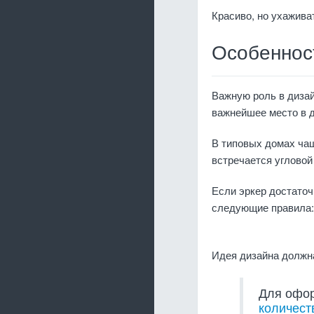
Красиво, но ухажива
Особенност
Важную роль в дизай
важнейшее место в 
В типовых домах чащ
встречается угловой
Если эркер достаточ
следующие правила:
Идея дизайна должн
Для офор
количест