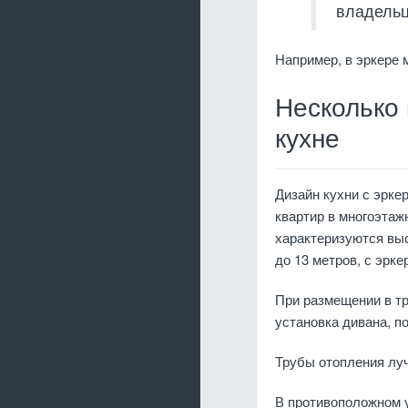
владельц
Например, в эркере 
Несколько
кухне
Дизайн кухни с эрке
квартир в многоэтаж
характеризуются выс
до 13 метров, с эрк
При размещении в т
установка дивана, 
Трубы отопления лу
В противоположном у