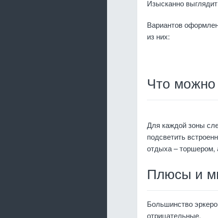
Изысканно выглядит
Вариантов оформлени
из них:
Что можно 
Для каждой зоны сл
подсветить встроенн
отдыха – торшером, 
Плюсы и м
Большинство эркеров
отрицательные.