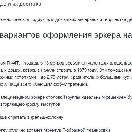
ев и их достатка.
можно сделать подиум для домашних вечеринок и творчества д
 вариантов оформления эркера н
ром П-44Т, площадью 13 метров весьма актуален для владельц
ных домах, которые начали строить в 1979 году. Эти помещения
окими потолками – до 2,75 метра, сравнительно большими кухн
ером, чаще всего имеющим форму трапеции.
рапециевидном эркере столовой группы идеальным решением б
повторяющего форму выступов
чше спрятать в фальш-колонну
глу отлично встанет гарнитур Г-образной планировки