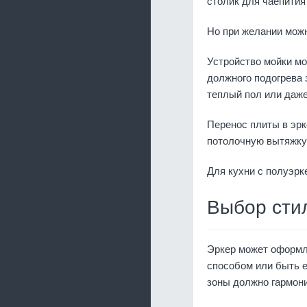
столик для чаепития
Но при желании можн
Устройство мойки м
должного подогрева 
теплый пол или даже
Перенос плиты в эрк
потолочную вытяжку
Для кухни с полуэрк
Выбор стил
Эркер может оформл
способом или быть 
зоны должно гармон