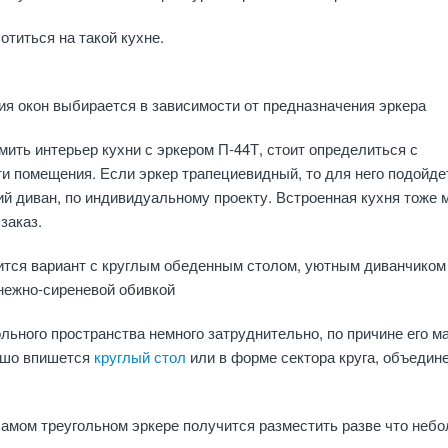
отиться на такой кухне.
я окон выбирается в зависимости от предназначения эркера
ить интерьер кухни с эркером П-44Т, стоит определиться с
ти помещения. Если эркер трапециевидный, то для него подойде
ий диван, по индивидуальному проекту. Встроенная кухня тоже 
заказ.
ится вариант с круглым обеденным столом, уютным диванчиком
нежно-сиреневой обивкой
льного пространства немного затруднительно, по причине его м
ошо впишется
круглый стол
или в форме сектора круга, объедин
амом треугольном эркере получится разместить разве что неб