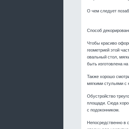
О чем следует позаб
Способ декорировани
Чтобы красиво оформ
геометрией этой час
овальный стол, мягк
быть изготовлена на 
Также хорошо смотр
мягкими стульями с 
Обустройство треуго
площади. Сюда хор
с подоконником.
Непосредственно в с