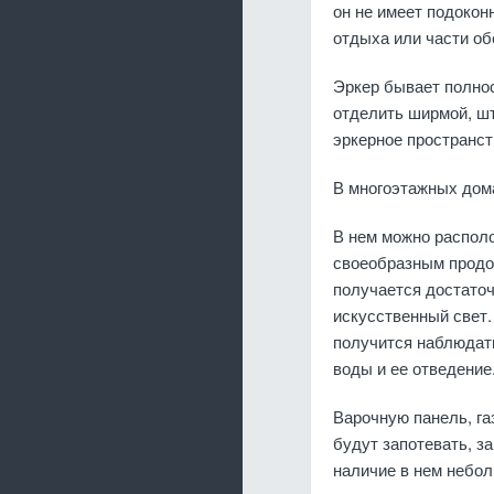
он не имеет подокон
отдыха или части об
Эркер бывает полнос
отделить ширмой, шт
эркерное пространст
В многоэтажных дома
В нем можно распол
своеобразным продо
получается достаточ
искусственный свет.
получится наблюдать
воды и ее отведение
Варочную панель, га
будут запотевать, з
наличие в нем небол