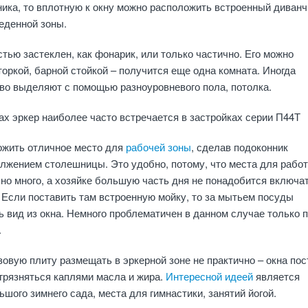
ника, то вплотную к окну можно расположить встроенный диванч
еденной зоны.
тью застеклен, как фонарик, или только частично. Его можно
оркой, барной стойкой – получится еще одна комната. Иногда
во выделяют с помощью разноуровневого пола, потолка.
х эркер наиболее часто встречается в застройках серии П44Т
ожить отличное место для
рабочей зоны
, сделав подоконник
лжением столешницы. Это удобно, потому, что места для рабо
но много, а хозяйке большую часть дня не понадобится включа
 Если поставить там встроенную мойку, то за мытьем посуды
 вид из окна. Немного проблематичен в данном случае только 
.
зовую плиту размещать в эркерной зоне не практично – окна по
агрязняться каплями масла и жира.
Интересной идеей
является
ьшого зимнего сада, места для гимнастики, занятий йогой.