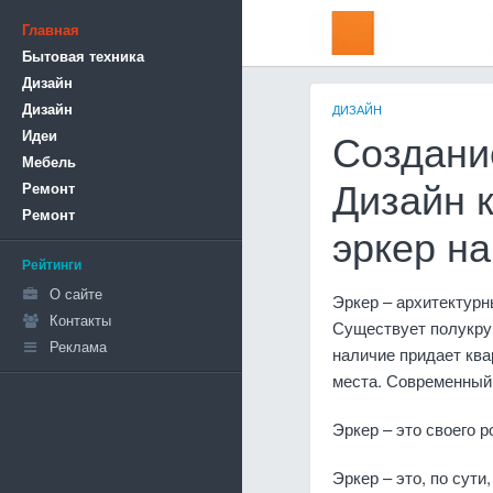
Главная
Бытовая техника
Дизайн
Дизайн
ДИЗАЙН
Идеи
Создание
Мебель
Ремонт
Дизайн 
Ремонт
эркер на
Рейтинги
О сайте
Эркер – архитектурн
Контакты
Существует полукруг
Реклама
наличие придает ква
места. Современны
Эркер – это своего 
Эркер – это, по сут