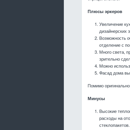
Плюсы эркеров
Увеличение кух
дизайнерских 
Возможность об
отделение с п
Много света, п
зрительно сде
Можно использ
Фасад дома вы
Помимо оригинально
Минусы
Высокие теплоп
расходы на ото
стеклопакетов.