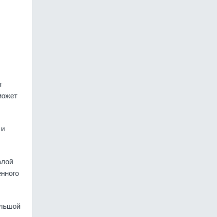
т
может
 и
алой
енного
ольшой