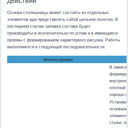
действий
Основа столешницы может состоять из отдельных
элементов иди представлять собой цельное полотно. В
последнем случае заливка состава будет
производиться исключительно по углам и в имеющиеся
проемы с формированием характерного рисунка. Работы
выполняются в следующей последовательности:
Иллюстрация
В зависи
формируе
внутренн
плотной 
хорошо о
Устанавл
основани
элементы
стыки, г