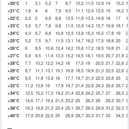
+20°С
1
3,1
5,2
7
8,7
10,2
11,5
12,8
14
15,2
1
+21°С
1,8
4
6
7,9
9,5
11,1
12,4
13,5
15
16,2
1
+22°С
2,5
5
6,9
8,8
10,5
11,9
13,5
14,8
16
17
1
+23°С
3,5
5,7
7,8
9,8
11,5
12,9
14,3
15,7
16,9
18,1
1
+24°С
4,3
6,7
8,8
10,8
12,3
13,8
15,3
16,5
17,8
19
2
+25°С
5,2
7,5
9,7
11,5
13,1
14,7
16,2
17,5
18,8
20
2
+26°С
6
8,5
10,6
12,4
14,2
15,8
17,2
18,5
19,8
21
2
+27°С
6,9
9,5
11,4
13,3
15,2
16,5
18,1
19,5
20,7
21,9
2
+28°С
7,7
10,2
12,2
14,2
16
17,5
19
20,5
21,7
22,8
2
+29°С
8,7
11,1
13,1
15,1
16,8
18,5
19,9
21,3
22,5
22,8
2
+30°С
9,5
11,8
13,9
16
17,7
19,7
21,3
22,5
23,8
25
2
+32°С
11,2
13,8
16
17,9
19,7
21,4
22,8
24,3
25,6
26,7
2
+34°С
12,5
15,2
17,2
19,2
21,4
22,8
24,2
25,7
27
28,3
2
+36°С
14,6
17,1
19,4
21,5
23,2
25
26,3
28
29,3
30,7
3
+38°С
16,3
18,8
21,3
23,4
25,1
26,7
28,3
29,9
31,2
32,3
3
+40°С
17,9
20,6
22,6
25
26,9
28,7
30,3
31,7
33
34,3
3