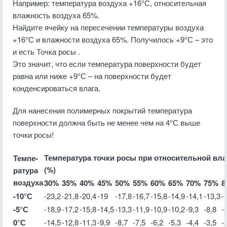
Например: температура воздуха +16°С, относительная
влажность воздуха 65%.
Найдите ячейку на пересечении температуры воздуха
+16°С и влажности воздуха 65%. Получилось +9°С – это
и есть Точка росы .
Это значит, что если температура поверхности будет
равна или ниже +9°С – на поверхности будет
конденсироваться влага.
Для нанесения полимерных покрытий температура
поверхности должна быть не менее чем на 4°С выше
точки росы!
Температура точки росы при относительной вл
Темпе-
(%)
ратура
воздуха
30%
35%
40%
45%
50%
55%
60%
65%
70%
75%
8
-10°С
-23,2
-21,8
-20,4
-19
-17,8
-16,7
-15,8
-14,9
-14,1
-13,3
-
-5°С
-18,9
-17,2
-15,8
-14,5
-13,3
-11,9
-10,9
-10,2
-9,3
-8,8
-
0°С
-14,5
-12,8
-11,3
-9,9
-8,7
-7,5
-6,2
-5,3
-4,4
-3,5
-