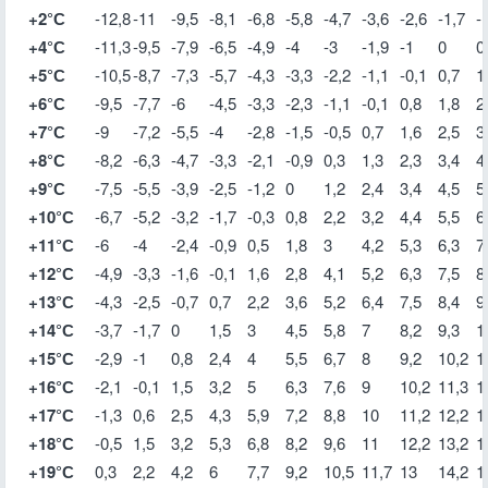
+2°С
-12,8
-11
-9,5
-8,1
-6,8
-5,8
-4,7
-3,6
-2,6
-1,7
-
+4°С
-11,3
-9,5
-7,9
-6,5
-4,9
-4
-3
-1,9
-1
0
0
+5°С
-10,5
-8,7
-7,3
-5,7
-4,3
-3,3
-2,2
-1,1
-0,1
0,7
1
+6°С
-9,5
-7,7
-6
-4,5
-3,3
-2,3
-1,1
-0,1
0,8
1,8
2
+7°С
-9
-7,2
-5,5
-4
-2,8
-1,5
-0,5
0,7
1,6
2,5
3
+8°С
-8,2
-6,3
-4,7
-3,3
-2,1
-0,9
0,3
1,3
2,3
3,4
4
+9°С
-7,5
-5,5
-3,9
-2,5
-1,2
0
1,2
2,4
3,4
4,5
5
+10°С
-6,7
-5,2
-3,2
-1,7
-0,3
0,8
2,2
3,2
4,4
5,5
6
+11°С
-6
-4
-2,4
-0,9
0,5
1,8
3
4,2
5,3
6,3
7
+12°С
-4,9
-3,3
-1,6
-0,1
1,6
2,8
4,1
5,2
6,3
7,5
8
+13°С
-4,3
-2,5
-0,7
0,7
2,2
3,6
5,2
6,4
7,5
8,4
9
+14°С
-3,7
-1,7
0
1,5
3
4,5
5,8
7
8,2
9,3
1
+15°С
-2,9
-1
0,8
2,4
4
5,5
6,7
8
9,2
10,2
1
+16°С
-2,1
-0,1
1,5
3,2
5
6,3
7,6
9
10,2
11,3
1
+17°С
-1,3
0,6
2,5
4,3
5,9
7,2
8,8
10
11,2
12,2
1
+18°С
-0,5
1,5
3,2
5,3
6,8
8,2
9,6
11
12,2
13,2
1
+19°С
0,3
2,2
4,2
6
7,7
9,2
10,5
11,7
13
14,2
1