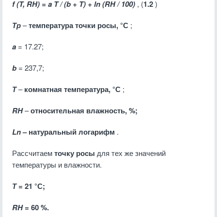
f (T, RH) = a T / (b + T) + ln (RH / 100)
, (
1.2
)
Тр
–
температура точки росы, °С
;
a
= 17.27;
b
= 237,7;
Т
–
комнатная температура, °С
;
RH
–
относительная влажность, %;
Ln
– натуральный логарифм
.
Рассчитаем
точку росы
для тех же значений
температуры и влажности.
Т
= 21 °С;
RH
= 60 %.