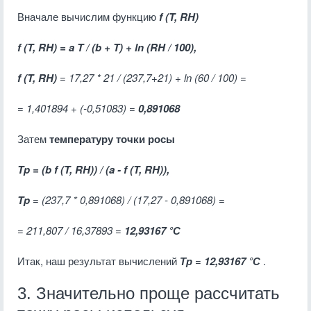
Вначале вычислим функцию
f (T, RH)
f (T, RH) = a T / (b + T) + ln (RH / 100),
f (T, RH)
=
17,27 * 21 / (237,7+21) + ln (60 / 100)
=
=
1,401894 + (-0,51083)
=
0,891068
Затем
температуру точки росы
Tp = (b f (T, RH)) / (a - f (T, RH)),
Tp
=
(237,7 * 0,891068) / (17,27 - 0,891068) =
= 211,807 / 16,37893 =
12,93167 °С
Итак, наш результат вычислений
Тр
=
12,93167 °С
.
3. Значительно проще рассчитать