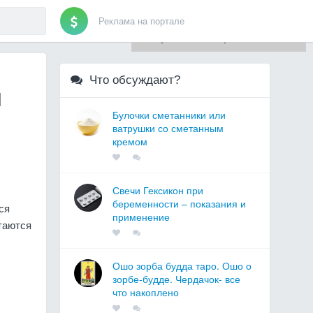
Реклама на портале
Для любых предложений по
сайту: artist71@cp9.ru
Что обсуждают?
й
Булочки сметанники или
ватрушки со сметанным
кремом
Свечи Гексикон при
беременности – показания и
ся
применение
таются
Ошо зорба будда таро. Ошо о
зорбе-будде. Чердачок- все
что накоплено