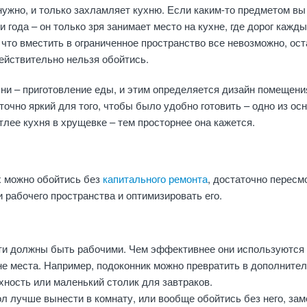
 нужно, и только захламляет кухню. Если каким-то предметом вы
 года – он только зря занимает место на кухне, где дорог кажд
 что вместить в ограниченное пространство все невозможно, ост
действительно нельзя обойтись.
ни – приготовление еды, и этим определяется дизайн помещени
точно яркий для того, чтобы было удобно готовить – одно из ос
тлее кухня в хрущевке – тем просторнее она кажется.
х можно обойтись без
капитального ремонта
, достаточно пересм
и рабочего пространства и оптимизировать его.
ти должны быть рабочими. Чем эффективнее они используются 
не места. Например, подоконник можно превратить в дополните
ность или маленький столик для завтраков.
л лучше вынести в комнату, или вообще обойтись без него, зам