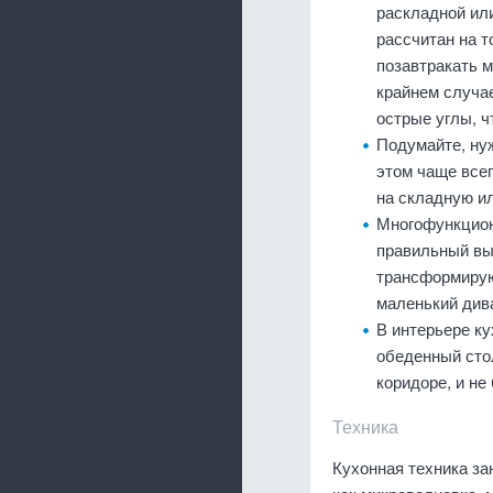
раскладной ил
рассчитан на т
позавтракать м
крайнем случа
острые углы, ч
Подумайте, нуж
этом чаще всег
на складную и
Многофункцион
правильный вы
трансформирую
маленький дива
В интерьере ку
обеденный стол
коридоре, и не
Техника
Кухонная техника за