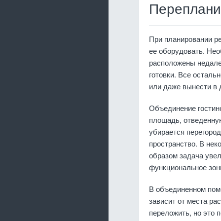
Переплани
При планировании ре
ее оборудовать. Не
расположены недале
готовки. Все осталь
или даже вынести в 
Объединение гостин
площадь, отведенную
убирается перегород
пространство. В нек
образом задача уве
функциональное зон
В объединенном поме
зависит от места р
переложить, но это 