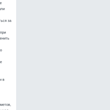
е
или
ться за
 при
менить
то
же
и в
дметов,