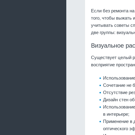
Если без ремонта на
того, чтобы выжать 
учитывать советы с
две группы: визуаль
Визуальное ра
Существует целый 
восприятие простран
Использование 
Сочетание не б
Отсутствие ре
Дизайн стен об
Использование
в интерьере;
Применение в 
оптического э