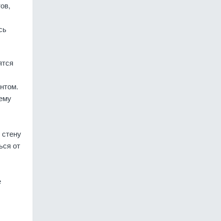
ов,
сь
ятся
нтом.
ему
 стену
ься от
е