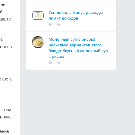
 не
ый
Усн доходы минус расходы
лимит доходов
авьте
я.
Молочный суп с рисом:
несколько вариантов этого
новных
блюда Вкусный молочный суп
с рисом
отреть
– тем
льную
енив