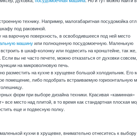
миксер, духовка,
посудомоечная машина
. Но и тут можно найти 
строенную технику. Например, малогабаритная посудомойка от
шкафу под раковиной.
у на варочную поверхность, в освободившееся под ней место
ральную машину
или полноценную посудомоечную. Маленькую
встроить в шкаф-колонку или подвесить на кронштейне, так же, 
 Если вы не часто печете, можно отказаться от духовки совсем,
функции на микроволновую печь.
но разместить на кухне в хрущевке большой холодильник. Его 
гое помещение, либо подобрать встраиваемую горизонтальную 
столешницу.
урных форм при выборе дизайна техники. Красивая «каминная»
» все место над плитой, в то время как стандартная плоская м
стить еще и подвесную полку.
маленькой кухни в хрущевке, внимательно отнеситесь к выбору