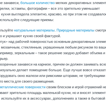
ые занавеси,
большое количество
мелких декоративных элемент
тарелки, эстампы, фотографии – все это зрительно уменьшает
 кухня выглядела элегантно, красиво, но при этом не создавало
используйте следующие приемы:
ользуйте
натуральные материалы
.
Природные материалы
смотр
о и украшают кухню своей фактурой.
тук» над рабочей поверхностью основным декоративным элеме
 мозаичным, стеклянным, украшенным любым рисунком по ваш
апример, зеркальным – такое решение заодно добавит объема и
рьер.
озрачные занавеси на карнизе, причем он должен занимать всю
 визуально делает помещение больше. Еще лучше вовсе отказат
борудовать окно жалюзи или римскими шторами, не требующими
го места для своего размещения.
металлические поверхности
своим блеском и игрой отражений н
ивают зрительно площадь маленькой кухни, но и вносят элемент
 используйте их в аксессуарах, дополнениях а также в бытовой