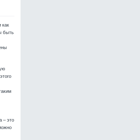
 как
ы быть
ены
ную
этого
таким
 – это
можно