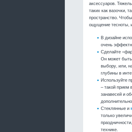
аксессуаров. Тяжел
таких как вазочки, 
пространство. Чтобы
ощущение тесноты, 
В дизайне исп
очень эффектн
Сделайте «фар
Он может быть
выбору, или, н
глубины в инте
Используйте пр
– такой прием
занавесей и о
дополнительно
Стеклянные и
только увелич
праздничности,
технике.