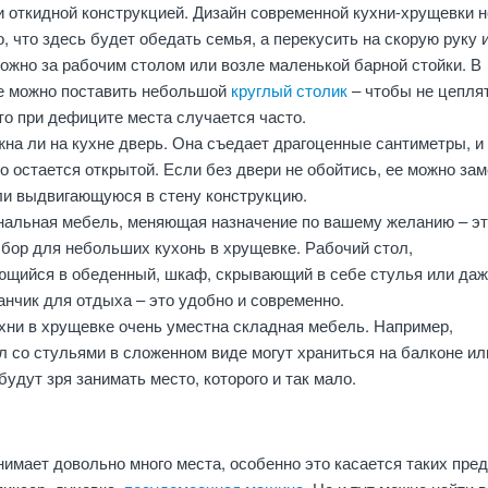
и откидной конструкцией. Дизайн современной кухни-хрущевки н
о, что здесь будет обедать семья, а перекусить на скорую руку 
ожно за рабочим столом или возле маленькой барной стойки. В
е можно поставить небольшой
круглый столик
– чтобы не цепля
то при дефиците места случается часто.
на ли на кухне дверь. Она съедает драгоценные сантиметры, и
о остается открытой. Если без двери не обойтись, ее можно за
ли выдвигающуюся в стену конструкцию.
альная мебель, меняющая назначение по вашему желанию – э
бор для небольших кухонь в хрущевке. Рабочий стол,
щийся в обеденный, шкаф, скрывающий в себе стулья или да
нчик для отдыха – это удобно и современно.
хни в хрущевке очень уместна складная мебель. Например,
 со стульями в сложенном виде могут храниться на балконе ил
 будут зря занимать место, которого и так мало.
нимает довольно много места, особенно это касается таких пре