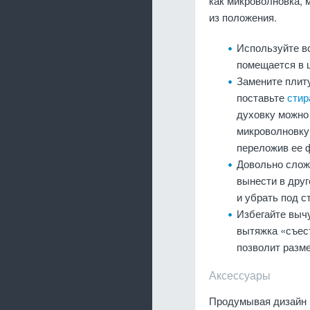
как микроволновка, 
из положения.
Используйте в
помещается в 
Замените плит
поставьте
сти
духовку можно 
микроволновку.
переложив ее 
Довольно слож
вынести в дру
и убрать под 
Избегайте выч
вытяжка «съест
позволит разме
Аксессуары
Продумывая дизайн 