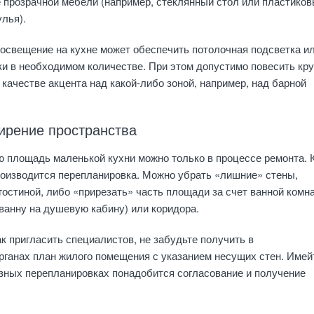
 прозрачной мебели (например, стеклянный стол или пластико
лья).
освещение на кухне может обеспечить потолочная подсветка и
и в необходимом количестве. При этом допустимо повесить кр
 качестве акцента над какой-либо зоной, например, над барной
ирение пространства
 площадь маленькой кухни можно только в процессе ремонта. 
роизводится перепланировка. Можно убрать «лишние» стены,
гостиной, либо «прирезать» часть площади за счет ванной комн
 ванну на душевую кабину) или коридора.
ак пригласить специалистов, не забудьте получить в
ганах план жилого помещения с указанием несущих стен. Имей
езных перепланировках понадобится согласование и получение