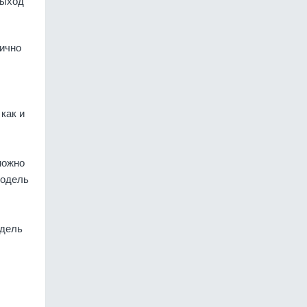
выход
лично
как и
можно
модель
одель