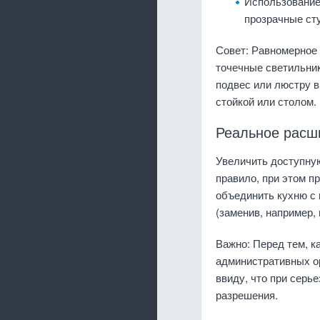
Использование
прозрачные сту
Совет: Равномерное 
точечные светильник
подвес или люстру в
стойкой или столом.
Реальное расш
Увеличить доступную
правило, при этом п
объединить кухню с 
(заменив, например,
Важно: Перед тем, к
административных ор
ввиду, что при серь
разрешения.