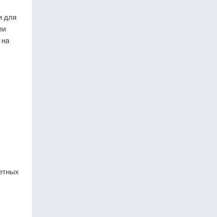
и для
ли
 на
метных