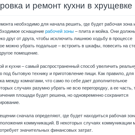
ровка и ремонт кухни в хрущевке
монта необходимо для начала решить, где будет рабочая зона и
обходимое оснащение
рабочей зоны
– плита и мойка. Они должн
ко друг от друга, чтобы исключить лишнюю ходьбу в процессе
ное можно убрать подальше – встроить в шкафы, повесить на ст
другое помещение.
ой и кухни – самый распространенный способ увеличить реаль
 под бытовую технику и приготовление пищи. Как правило, для 
ка между комнатами, что само по себе дает дополнительное
оторых случаях разумно убрать не всю перегородку, а ее часть, 
личения площади будет решена, но одновременно сохранится
ирование.
щении сначала определяют, где будет находиться рабочая зона
асположения коммуникаций. В некоторых случаях коммуникации 
потребует значительных финансовых затрат.